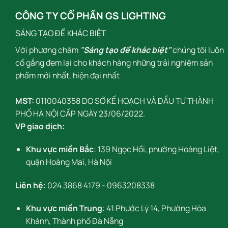
CÔNG TY CỔ PHẦN GS LIGHTING
SÁNG TẠO ĐỂ KHÁC BIỆT
Với phương châm
"Sáng tạo để khác biệt"
chúng tôi luôn
cố gắng đem lại cho khách hàng những trải nghiệm sản
phẩm mới nhất, hiện đại nhất
MST:
0110040358 DO SỞ KẾ HOẠCH VÀ ĐẦU TƯ THÀNH
PHỐ HÀ NỘI CẤP NGÀY 23/06/2022.
VP giao dịch:
Khu vực miền Bắc
: 139 Ngọc Hồi, phường Hoàng Liệt,
quận Hoàng Mai, Hà Nội
Liên hệ:
024 3868 4179
-
0963208338
Khu vực miền Trung
: 41 Phước Lý 14, Phường Hòa
Khánh, Thành phố Đà Nẵng