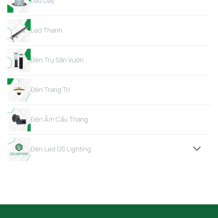
Led Dây
Led Thanh
Đèn Trụ Sân Vườn
Đèn Trang Trí
Đèn Âm Cầu Thang
Đèn Led GS Lighting