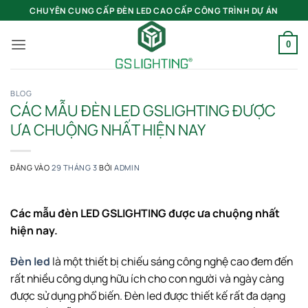
Bỏ
CHUYÊN CUNG CẤP ĐÈN LED CAO CẤP CÔNG TRÌNH DỰ ÁN
qua
nội
0
dung
BLOG
CÁC MẪU ĐÈN LED GSLIGHTING ĐƯỢC
ƯA CHUỘNG NHẤT HIỆN NAY
ĐĂNG VÀO
29 THÁNG 3
BỞI
ADMIN
Các mẫu đèn LED GSLIGHTING được ưa chuộng nhất
hiện nay.
Đèn led
là một thiết bị chiếu sáng công nghệ cao đem đến
rất nhiều công dụng hữu ích cho con người và ngày càng
được sử dụng phổ biến. Đèn led được thiết kế rất đa dạng