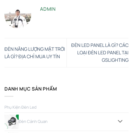
ADMIN
ĐÈN LED PANEL LÀ GÌ? CÁC
ĐÈN NĂNG LƯỢNG MẶT TRỜI
LOẠI ĐÈN LED PANEL TẠI
LÀ GÌ? ĐỊA CHỈ MUA UY TÍN
GSLIGHTING
DANH MỤC SẢN PHẨM
Phụ Kiện Đèn Led
Đèn Cảnh Quan