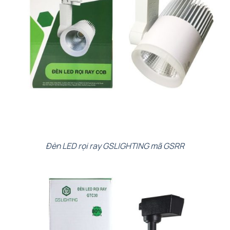
Đèn LED rọi ray GSLIGHTING mã GSRR