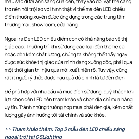
màu sắc dưới ánh sáng của đèn, thay vào đó, vật thể càng
trở nên nổi trội so với hình thật vì thế mà đèn LED chiếu
điểm thường xuyên được ứng dụng trong các trung tâm
thương mại, showroom, cửa hàng…
Ngoài ra Đèn LED chiếu điểm còn có khả năng bảo vệ thị
giác cao. Thường thì khi sử dụng các loại đèn thế hệ cũ
hoặc đèn kém chất lượng, chúng ta không thể thấy ngay
được sức khỏe thị giác của mình đang xuống dốc, phải qua
một thời gian thì hậu quả mới xuất hiện rõ. Tuy vậy, cũng
rất ít người ý thức được hậu quả đó chính là từ đèn điện.
Để phù hợp với nhu cầu và mục đích sử dụng, quý khách khi
lựa chọn đèn LED nên tham khảo và chọn địa chỉ mua hàng
uy tín. Tránh những trường hợp mua phải đèn giả, kém chất
lượng gây ảnh hưởng tới tài chính và sức khỏe.
>> Tham khảo thêm: Top 3 mẫu đèn LED chiếu sáng
ngoài trời tại GSLighting