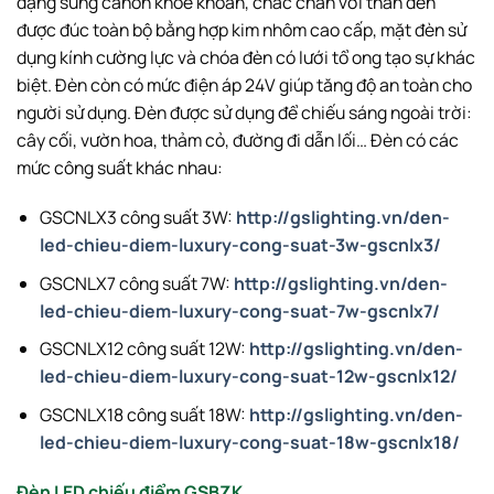
dạng súng canon khỏe khoắn, chắc chắn với thân đèn
được đúc toàn bộ bằng hợp kim nhôm cao cấp, mặt đèn sử
dụng kính cường lực và chóa đèn có lưới tổ ong tạo sự khác
biệt. Đèn còn có mức điện áp 24V giúp tăng độ an toàn cho
người sử dụng. Đèn được sử dụng để chiếu sáng ngoài trời:
cây cối, vườn hoa, thảm cỏ, đường đi dẫn lối… Đèn có các
mức công suất khác nhau:
GSCNLX3 công suất 3W:
http://gslighting.vn/den-
led-chieu-diem-luxury-cong-suat-3w-gscnlx3/
GSCNLX7 công suất 7W:
http://gslighting.vn/den-
led-chieu-diem-luxury-cong-suat-7w-gscnlx7/
GSCNLX12 công suất 12W:
http://gslighting.vn/den-
led-chieu-diem-luxury-cong-suat-12w-gscnlx12/
GSCNLX18 công suất 18W:
http://gslighting.vn/den-
led-chieu-diem-luxury-cong-suat-18w-gscnlx18/
Đèn LED chiếu điểm GSBZK