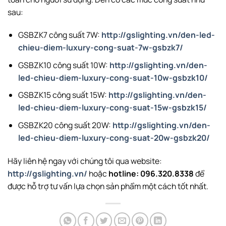
sau:
GSBZK7 công suất 7W:
http://gslighting.vn/den-led-
chieu-diem-luxury-cong-suat-7w-gsbzk7/
GSBZK10 công suất 10W:
http://gslighting.vn/den-
led-chieu-diem-luxury-cong-suat-10w-gsbzk10/
GSBZK15 công suất 15W:
http://gslighting.vn/den-
led-chieu-diem-luxury-cong-suat-15w-gsbzk15/
GSBZK20 công suất 20W:
http://gslighting.vn/den-
led-chieu-diem-luxury-cong-suat-20w-gsbzk20/
Hãy liên hệ ngay với chúng tôi qua website:
http://gslighting.vn/
hoặc
hotline: 096.320.8338
để
được hỗ trợ tư vấn lựa chọn sản phẩm một cách tốt nhất.