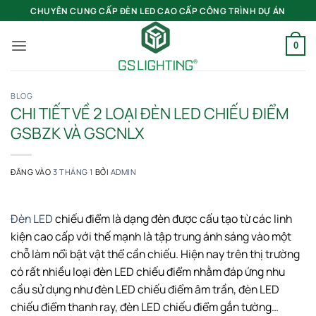
Bỏ
CHUYÊN CUNG CẤP ĐÈN LED CAO CẤP CÔNG TRÌNH DỰ ÁN
qua
nội
0
dung
BLOG
CHI TIẾT VỀ 2 LOẠI ĐÈN LED CHIẾU ĐIỂM
GSBZK VÀ GSCNLX
ĐĂNG VÀO
3 THÁNG 1
BỞI
ADMIN
Đèn LED
chiếu điểm là dạng đèn được cấu tạo từ các linh
kiện cao cấp với thế mạnh là tập trung ánh sáng vào một
chỗ làm nổi bật vật thể cần chiếu. Hiện nay trên thị trường
có rất nhiều loại đèn LED chiếu điểm nhằm đáp ứng nhu
cầu sử dụng như đèn LED chiếu điểm âm trần, đèn LED
chiếu điểm thanh ray, đèn LED chiếu điểm gắn tường…