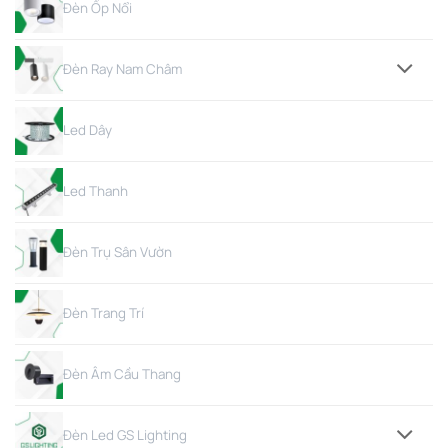
Đèn Ốp Nổi
Đèn Ray Nam Châm
Led Dây
Led Thanh
Đèn Trụ Sân Vườn
Đèn Trang Trí
Đèn Âm Cầu Thang
Đèn Led GS Lighting