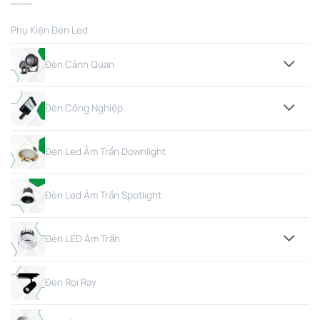
Phụ Kiện Đèn Led
Đèn Cảnh Quan
Đèn Công Nghiệp
Đèn Led Âm Trần Downlight
Đèn Led Âm Trần Spotlight
Đèn LED Âm Trần
Đèn Rọi Ray