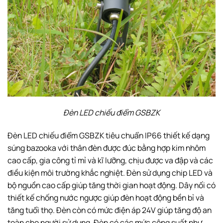
Đèn LED chiếu điểm GSBZK
Đèn LED chiếu điểm GSBZK tiêu chuẩn IP66 thiết kế dạng
súng bazooka với thân đèn được đúc bằng hợp kim nhôm
cao cấp, gia công tỉ mỉ và kĩ lưỡng, chịu được va đập và các
điều kiện môi trường khắc nghiệt. Đèn sử dụng chip LED và
bộ nguồn cao cấp giúp tăng thời gian hoạt động. Dây nối có
thiết kế chống nước ngược giúp đèn hoạt động bền bỉ và
tăng tuổi thọ. Đèn còn có mức điện áp 24V giúp tăng độ an
toàn cho người sử dụng. Đèn có các mức công suất như