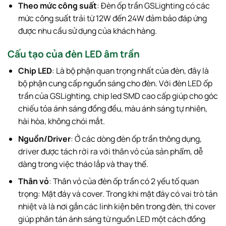
Theo mức công suất
: Đèn ốp trần GSLighting có các
mức công suất trải từ 12W đến 24W đảm bảo đáp ứng
được nhu cầu sử dụng của khách hàng.
Cấu tạo của đèn LED âm trần
Chip LED
: Là bộ phận quan trọng nhất của đèn, đây là
bộ phận cung cấp nguồn sáng cho đèn. Với đèn LED ốp
trần của GSLighting, chip led SMD cao cấp giúp cho góc
chiếu tỏa ánh sáng đồng đều, màu ánh sáng tự nhiên,
hài hòa, không chói mắt.
Nguồn/Driver
: Ở các dòng đèn ốp trần thông dụng,
driver được tách rời ra với thân vỏ của sản phẩm, dễ
dàng trong việc tháo lắp và thay thế.
Thân vỏ
: Thân vỏ của đèn ốp trần có 2 yếu tố quan
trọng: Mặt đáy và cover. Trong khi mặt đáy có vai trò tản
nhiệt và là nơi gắn các linh kiện bên trong đèn, thì cover
giúp phân tán ánh sáng từ nguồn LED một cách đồng