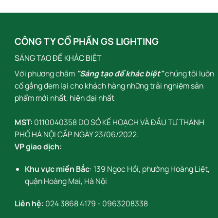
CÔNG TY CỔ PHẦN GS LIGHTING
SÁNG TẠO ĐỂ KHÁC BIỆT
Với phương châm
"Sáng tạo để khác biệt"
chúng tôi luôn
cố gắng đem lại cho khách hàng những trải nghiệm sản
phẩm mới nhất, hiện đại nhất
MST:
0110040358 DO SỞ KẾ HOẠCH VÀ ĐẦU TƯ THÀNH
PHỐ HÀ NỘI CẤP NGÀY 23/06/2022.
VP giao dịch:
Khu vực miền Bắc
: 139 Ngọc Hồi, phường Hoàng Liệt,
quận Hoàng Mai, Hà Nội
Liên hệ:
024 3868 4179
-
0963208338