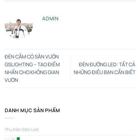
ADMIN
ĐÈN CẮM CỎ SÂN VƯỜN
GSLIGHTING – TẠO ĐIỂM
ĐÈN ĐƯỜNG LED: TẤT CẢ
NHẤN CHO KHÔNG GIAN
NHỮNG ĐIỀU BẠN CẦN BIẾT
VƯỜN
DANH MỤC SẢN PHẨM
Phụ Kiện Đèn Led