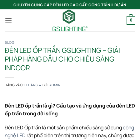
Bỏ
CHUYÊN CUNG CẤP ĐÈN LED CAO CẤP CÔNG TRÌNH DỰ ÁN
qua
nội
0
dung
BLOG
ĐÈN LED ỐP TRẦN GSLIGHTING – GIẢI
PHÁP HÀNG ĐẦU CHO CHIẾU SÁNG
INDOOR
ĐĂNG VÀO
1 THÁNG 4
BỞI
ADMIN
Đèn LED ốp trần là gì? Cấu tạo và ứng dụng của đèn LED
ốp trần trong đời sống.
Đèn LED Ốp trần là một sản phẩm chiếu sáng sử dụng
công
nghệ LED
rất phổ biến trên thị trường hiện nay, chúng được