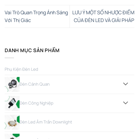
Vai Trò Quan Trọng Ánh Sáng
LƯU Ý MỘT SỐ NHƯỢC ĐIỂM
Với Thị Giác
CỦA ĐÈN LED VÀ GIẢI PHÁP
DANH MỤC SẢN PHẨM
Phụ Kiện Đèn Led
Đèn Cảnh Quan
Đèn Công Nghiệp
Đèn Led Âm Trần Downlight