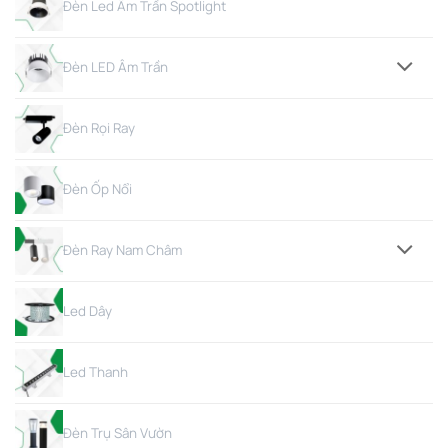
Đèn Led Âm Trần Spotlight
Đèn LED Âm Trần
Đèn Rọi Ray
Đèn Ốp Nổi
Đèn Ray Nam Châm
Led Dây
Led Thanh
Đèn Trụ Sân Vườn