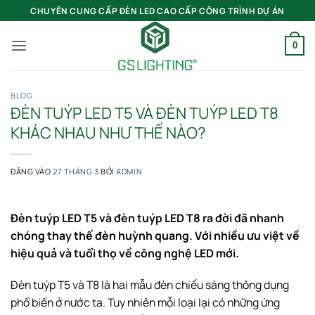
Bỏ
CHUYÊN CUNG CẤP ĐÈN LED CAO CẤP CÔNG TRÌNH DỰ ÁN
qua
nội
0
dung
BLOG
ĐÈN TUÝP LED T5 VÀ ĐÈN TUÝP LED T8
KHÁC NHAU NHƯ THẾ NÀO?
ĐĂNG VÀO
27 THÁNG 3
BỞI
ADMIN
Đèn tuýp LED T5 và đèn tuýp LED T8 ra đời đã nhanh
chóng thay thế đèn huỳnh quang. Với nhiều ưu việt về
hiệu quả và tuổi thọ về công nghệ LED mới.
Đèn tuýp T5 và T8 là hai mẫu đèn chiếu sáng thông dụng
phổ biến ở nước ta. Tuy nhiên mỗi loại lại có những ứng