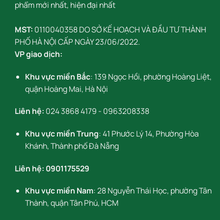
phẩm mới nhất, hiện đại nhất
MST:
0110040358 DO SỞ KẾ HOẠCH VÀ ĐẦU TƯ THÀNH
PHỐ HÀ NỘI CẤP NGÀY 23/06/2022.
VP giao dịch:
Khu vực miền Bắc
: 139 Ngọc Hồi, phường Hoàng Liệt,
quận Hoàng Mai, Hà Nội
Liên hệ:
024 3868 4179
-
0963208338
Khu vực miền Trung
: 41 Phước Lý 14, Phường Hòa
Khánh, Thành phố Đà Nẵng
Liên hệ:
0901175529
Khu vực miền Nam
: 28 Nguyễn Thái Học, phường Tân
Thành, quận Tân Phú, HCM