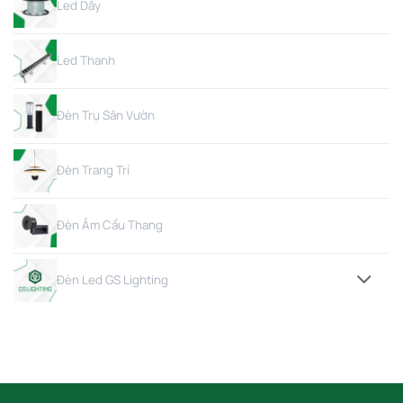
Led Dây
Led Thanh
Đèn Trụ Sân Vườn
Đèn Trang Trí
Đèn Âm Cầu Thang
Đèn Led GS Lighting