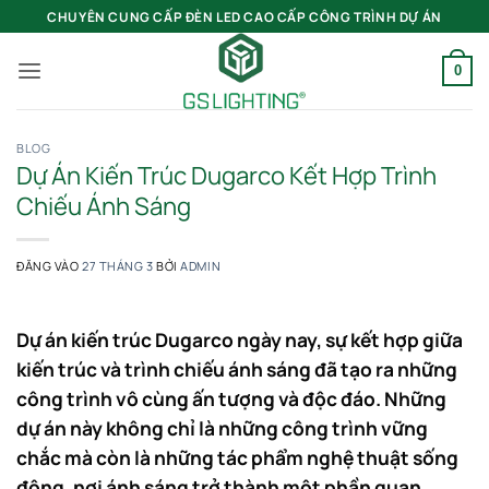
Bỏ
CHUYÊN CUNG CẤP ĐÈN LED CAO CẤP CÔNG TRÌNH DỰ ÁN
qua
nội
0
dung
BLOG
Dự Án Kiến Trúc Dugarco Kết Hợp Trình
Chiếu Ánh Sáng
ĐĂNG VÀO
27 THÁNG 3
BỞI
ADMIN
Dự án kiến trúc Dugarco ngày nay, sự kết hợp giữa
kiến trúc và trình chiếu ánh sáng đã tạo ra những
công trình vô cùng ấn tượng và độc đáo. Những
dự án này không chỉ là những công trình vững
chắc mà còn là những tác phẩm nghệ thuật sống
động, nơi ánh sáng trở thành một phần quan