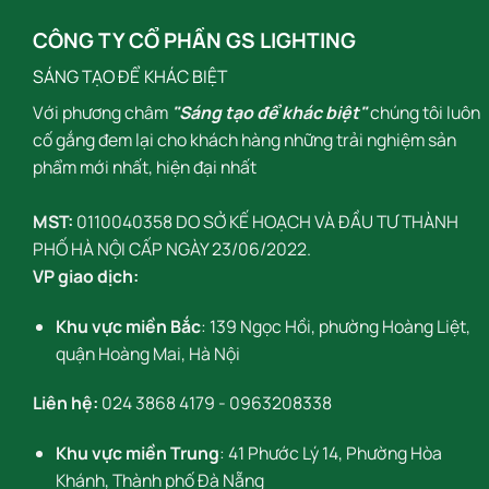
CÔNG TY CỔ PHẦN GS LIGHTING
SÁNG TẠO ĐỂ KHÁC BIỆT
Với phương châm
"Sáng tạo để khác biệt"
chúng tôi luôn
cố gắng đem lại cho khách hàng những trải nghiệm sản
phẩm mới nhất, hiện đại nhất
MST:
0110040358 DO SỞ KẾ HOẠCH VÀ ĐẦU TƯ THÀNH
PHỐ HÀ NỘI CẤP NGÀY 23/06/2022.
VP giao dịch:
Khu vực miền Bắc
: 139 Ngọc Hồi, phường Hoàng Liệt,
quận Hoàng Mai, Hà Nội
Liên hệ:
024 3868 4179
-
0963208338
Khu vực miền Trung
: 41 Phước Lý 14, Phường Hòa
Khánh, Thành phố Đà Nẵng