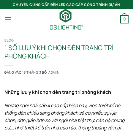
Bỏ
CHUYÊN CUNG CẤP ĐÈN LED CAO CẤP CÔNG TRÌNH DỰ ÁN
qua
nội
0
dung
BLOG
1 SỐ LƯU Ý KHI CHỌN ĐÈN TRANG TRÍ
PHÒNG KHÁCH
ĐĂNG VÀO
18 THÁNG 3
BỞI
ADMIN
Những lưu ý khi chọn đèn trang trí phòng khách
Những ngôi nhà cấp 4 cao cấp hiện nay, việc thiết kế hệ
thống đèn chiếu sáng phòng khách sẽ có nhiều sự lựa
chọn, đơn giản hơn so với ngôi nhà biệt thự, căn hộ chung
cư,… nhờ thiết kế trần nhà cao ráo, thông thoáng và mát