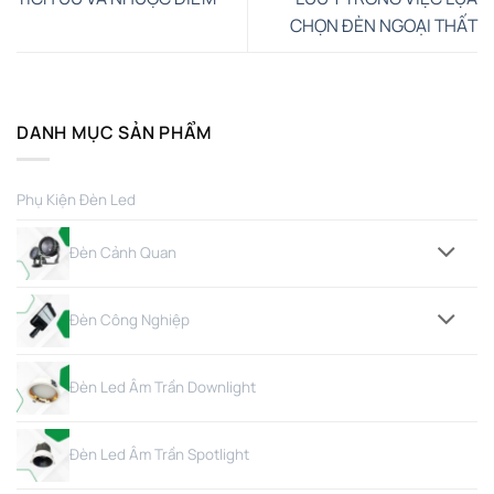
CHỌN ĐÈN NGOẠI THẤT
DANH MỤC SẢN PHẨM
Phụ Kiện Đèn Led
Đèn Cảnh Quan
Đèn Công Nghiệp
Đèn Led Âm Trần Downlight
Đèn Led Âm Trần Spotlight