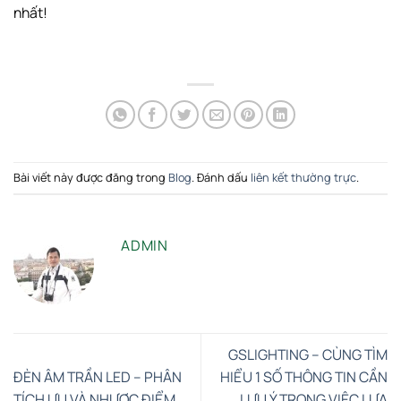
nhất!
Bài viết này được đăng trong
Blog
. Đánh dấu
liên kết thường trực
.
ADMIN
GSLIGHTING – CÙNG TÌM
ĐÈN ÂM TRẦN LED – PHÂN
HIỂU 1 SỐ THÔNG TIN CẦN
TÍCH ƯU VÀ NHƯỢC ĐIỂM
LƯU Ý TRONG VIỆC LỰA