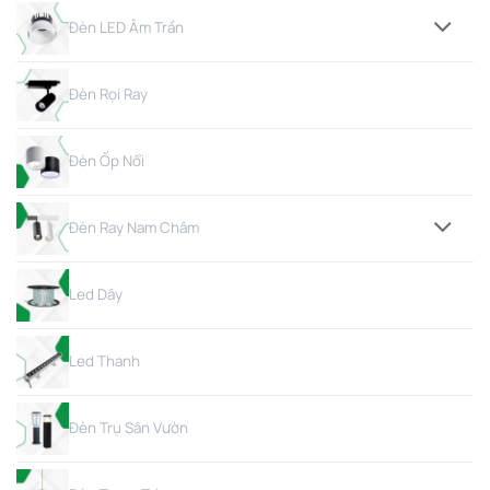
Đèn LED Âm Trần
Đèn Rọi Ray
Đèn Ốp Nổi
Đèn Ray Nam Châm
Led Dây
Led Thanh
Đèn Trụ Sân Vườn