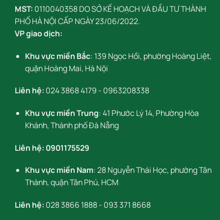
MST:
0110040358 DO SỞ KẾ HOẠCH VÀ ĐẦU TƯ THÀNH
PHỐ HÀ NỘI CẤP NGÀY 23/06/2022.
VP giao dịch:
Khu vực miền Bắc
: 139 Ngọc Hồi, phường Hoàng Liệt,
quận Hoàng Mai, Hà Nội
Liên hệ:
024 3868 4179
-
0963208338
Khu vực miền Trung
: 41 Phước Lý 14, Phường Hòa
Khánh, Thành phố Đà Nẵng
Liên hệ:
0901175529
Khu vực miền Nam
: 28 Nguyễn Thái Học, phường Tân
Thành, quận Tân Phú, HCM
Liên hệ:
028 3866 1888
-
093 371 8668