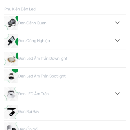
Phụ Kiện Đèn Led
Đèn Cảnh Quan
Đèn Công Nghiệp
Đèn Led Âm Trần Downlight
Đèn Led Âm Trần Spotlight
Đèn LED Âm Trần
Đèn Rọi Ray
Đèn Ốp Nổi