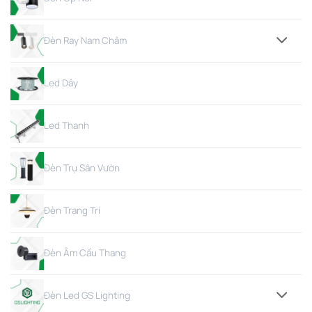
Đèn Ray Nam Châm
Led Dây
Led Thanh
Đèn Trụ Sân Vườn
Đèn Trang Trí
Đèn Âm Cầu Thang
Đèn Led GS Lighting