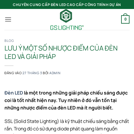
Bỏ
CHUYÊN CUNG CẤP ĐÈN LED CAO CẤP CÔNG TRÌNH DỰ ÁN
qua
nội
0
dung
BLOG
LƯU Ý MỘT SỐ NHƯỢC ĐIỂM CỦA ĐÈN
LED VÀ GIẢI PHÁP
ĐĂNG VÀO
27 THÁNG 3
BỞI
ADMIN
Đèn LED
là một trong những giải pháp chiếu sáng được
coi là tốt nhất hiện nay. Tuy nhiên ở đó vẫn tồn tại
những nhược điểm của đèn LED mà ít người biết.
SSL (Solid State Lighting) là kỹ thuật chiếu sáng bằng chất
rắn. Trong đó có sử dụng diode phát quang làm nguồn