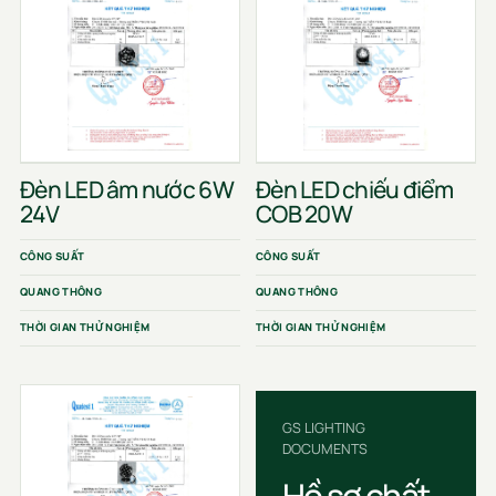
Đèn LED âm nước 6W
Đèn LED chiếu điểm
24V
COB 20W
CÔNG SUẤT
CÔNG SUẤT
QUANG THÔNG
QUANG THÔNG
THỜI GIAN THỬ NGHIỆM
THỜI GIAN THỬ NGHIỆM
GS LIGHTING
DOCUMENTS
Hồ sơ chất