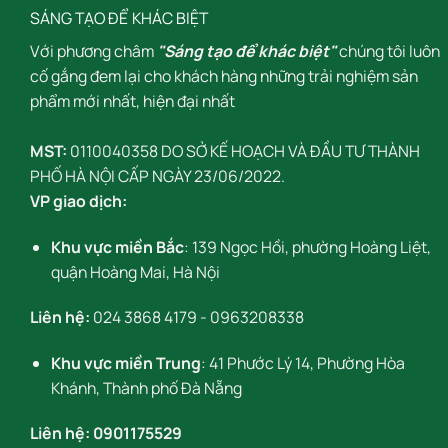
SÁNG TẠO ĐỂ KHÁC BIỆT
Với phương châm
"Sáng tạo để khác biệt"
chúng tôi luôn
cố gắng đem lại cho khách hàng những trải nghiệm sản
phẩm mới nhất, hiện đại nhất
MST:
0110040358 DO SỞ KẾ HOẠCH VÀ ĐẦU TƯ THÀNH
PHỐ HÀ NỘI CẤP NGÀY 23/06/2022.
VP giao dịch:
Khu vực miền Bắc
: 139 Ngọc Hồi, phường Hoàng Liệt,
quận Hoàng Mai, Hà Nội
Liên hệ:
024 3868 4179
-
0963208338
Khu vực miền Trung
: 41 Phước Lý 14, Phường Hòa
Khánh, Thành phố Đà Nẵng
Liên hệ:
0901175529