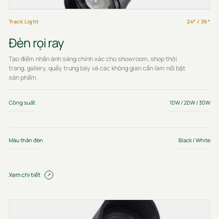
Track Light
24° / 36°
Đèn rọi ray
Tạo điểm nhấn ánh sáng chính xác cho showroom, shop thời
trang, gallery, quầy trưng bày và các không gian cần làm nổi bật
sản phẩm.
Công suất
10W / 20W / 30W
Màu thân đèn
Black / White
Xem chi tiết