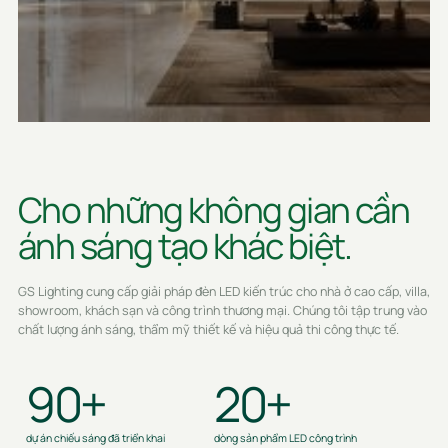
Cho những không gian cần
ánh sáng tạo khác biệt.
GS Lighting cung cấp giải pháp đèn LED kiến trúc cho nhà ở cao cấp, villa,
showroom, khách sạn và công trình thương mại. Chúng tôi tập trung vào
chất lượng ánh sáng, thẩm mỹ thiết kế và hiệu quả thi công thực tế.
90+
20+
dự án chiếu sáng đã triển khai
dòng sản phẩm LED công trình