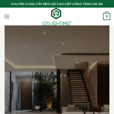
Bỏ
CHUYÊN CUNG CẤP ĐÈN LED CAO CẤP CÔNG TRÌNH DỰ ÁN
qua
nội
0
dung