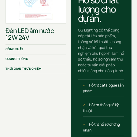
lượng cho
dự án.
Đèn LED âm nước
GS Lighting có thể cung
12W 24V
cấp tài liệu sản phẩm,
thông số kỹ thuật, chứng
nhận và kết quả thử
CÔNG SUẤT
nghiệm phù hợp khi làm hồ
sơ thầu, hồ sơ nghiệm thu
QUANG THÔNG
hoặc tư vấn giải pháp
THỜI GIAN THỬ NGHIỆM
chiếu sáng cho công trình.
Hỗ trợ catalogue sản
phẩm
Hỗ trợ thông số kỹ
thuật
Hỗ trợ hồ sơ chứng
nhận