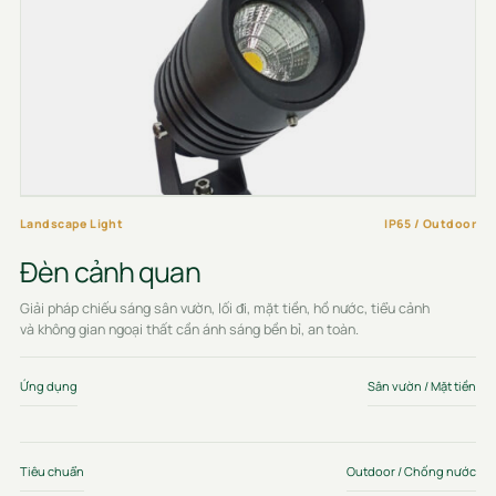
Landscape Light
IP65 / Outdoor
Đèn cảnh quan
Giải pháp chiếu sáng sân vườn, lối đi, mặt tiền, hồ nước, tiểu cảnh
và không gian ngoại thất cần ánh sáng bền bỉ, an toàn.
Ứng dụng
Sân vườn / Mặt tiền
Tiêu chuẩn
Outdoor / Chống nước