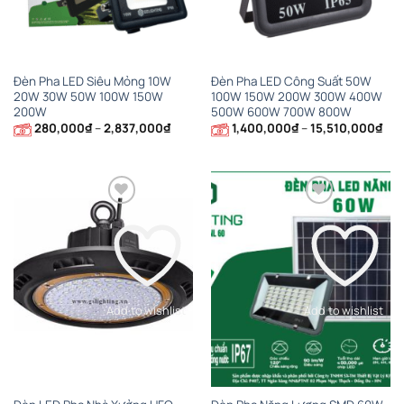
Đèn Pha LED Siêu Mỏng 10W
Đèn Pha LED Công Suất 50W
20W 30W 50W 100W 150W
100W 150W 200W 300W 400W
200W
500W 600W 700W 800W
Khoảng
Kho
280,000
₫
–
2,837,000
₫
1,400,000
₫
–
15,510,000
₫
giá:
giá:
từ
từ
280,000₫
1,4
đến
đến
2,837,000₫
15,
Add to wishlist
Add to wishlist