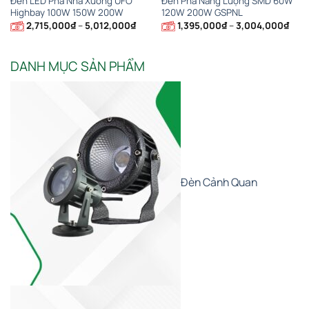
Đèn LED Pha Nhà Xưởng UFO
Đèn Pha Năng Lượng SMD 60W
Highbay 100W 150W 200W
120W 200W GSPNL
Khoảng
Kho
2,715,000
₫
–
5,012,000
₫
1,395,000
₫
–
3,004,000
₫
giá:
giá:
từ
từ
2,715,000₫
1,39
đến
đến
DANH MỤC SẢN PHẨM
5,012,000₫
3,00
Đèn Cảnh Quan