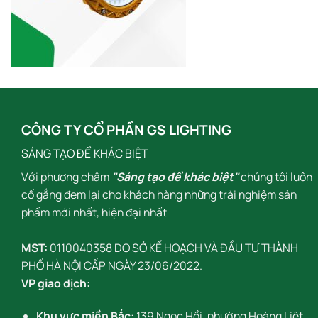
CÔNG TY CỔ PHẦN GS LIGHTING
SÁNG TẠO ĐỂ KHÁC BIỆT
Với phương châm
"Sáng tạo để khác biệt"
chúng tôi luôn
cố gắng đem lại cho khách hàng những trải nghiệm sản
phẩm mới nhất, hiện đại nhất
MST:
0110040358 DO SỞ KẾ HOẠCH VÀ ĐẦU TƯ THÀNH
PHỐ HÀ NỘI CẤP NGÀY 23/06/2022.
VP giao dịch:
Khu vực miền Bắc
: 139 Ngọc Hồi, phường Hoàng Liệt,