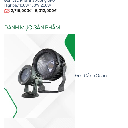
Đèn LED Pha Nhà Xưởng UFO
Highbay 100W 150W 200W
Khoảng
2,715,000
₫
–
5,012,000
₫
giá:
từ
2,715,000₫
đến
DANH MỤC SẢN PHẨM
5,012,000₫
Đèn Cảnh Quan