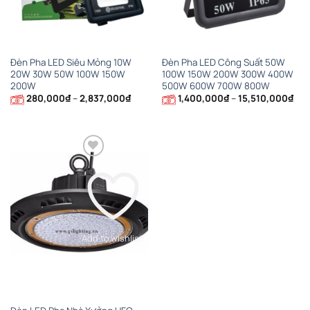
Đèn Pha LED Siêu Mỏng 10W
Đèn Pha LED Công Suất 50W
20W 30W 50W 100W 150W
100W 150W 200W 300W 400W
200W
500W 600W 700W 800W
Khoảng
Kho
280,000
₫
–
2,837,000
₫
1,400,000
₫
–
15,510,000
₫
giá:
giá:
từ
từ
280,000₫
1,4
đến
đến
2,837,000₫
15,
Add to wishlist