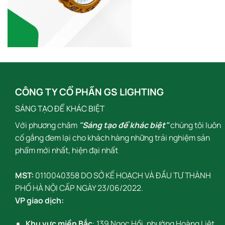
CÔNG TY CỔ PHẦN GS LIGHTING
SÁNG TẠO ĐỂ KHÁC BIỆT
Với phương châm
"Sáng tạo để khác biệt"
chúng tôi luôn
cố gắng đem lại cho khách hàng những trải nghiệm sản
phẩm mới nhất, hiện đại nhất
MST:
0110040358 DO SỞ KẾ HOẠCH VÀ ĐẦU TƯ THÀNH
PHỐ HÀ NỘI CẤP NGÀY 23/06/2022.
VP giao dịch:
Khu vực miền Bắc
: 139 Ngọc Hồi, phường Hoàng Liệt,