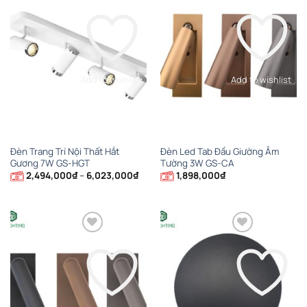
Add to wishlist
Add to wishlist
Đèn Trang Trí Nội Thất Hắt
Đèn Led Tab Đầu Giường Âm
Gương 7W GS-HGT
Tường 3W GS-CA
Khoảng
2,494,000
₫
–
6,023,000
₫
1,898,000
₫
giá:
từ
2,494,000₫
đến
6,023,000₫