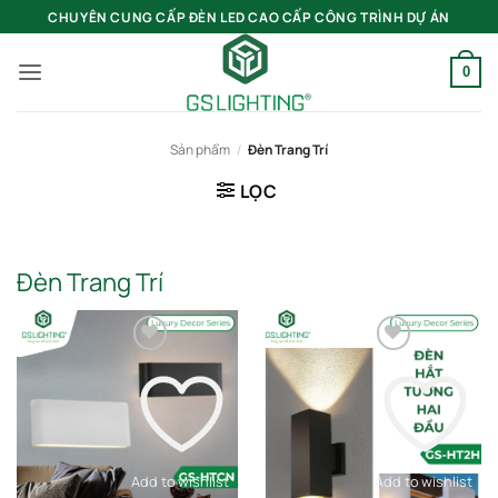
Bỏ
CHUYÊN CUNG CẤP ĐÈN LED CAO CẤP CÔNG TRÌNH DỰ ÁN
qua
nội
0
dung
Sản phẩm
/
Đèn Trang Trí
LỌC
Đèn Trang Trí
Add to wishlist
Add to wishlist