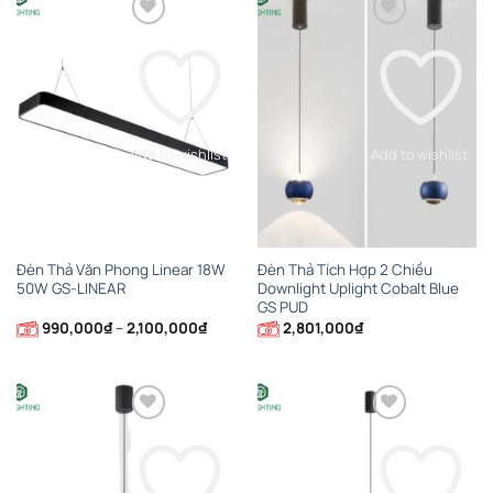
1,221
Add to wishlist
Add to wishlist
Đèn Thả Văn Phong Linear 18W
Đèn Thả Tích Hợp 2 Chiều
50W GS-LINEAR
Downlight Uplight Cobalt Blue
GS PUD
Khoảng
990,000
₫
–
2,100,000
₫
2,801,000
₫
giá:
từ
990,000₫
đến
2,100,000₫