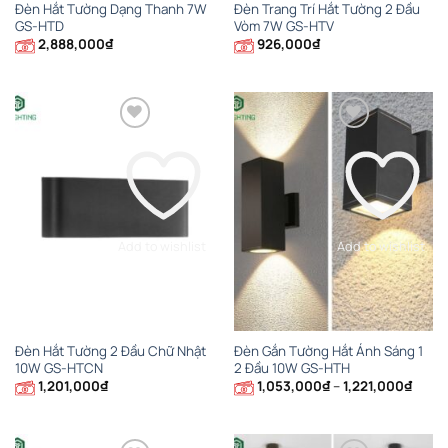
Đèn Hắt Tường Dạng Thanh 7W
Đèn Trang Trí Hắt Tường 2 Đầu
GS-HTD
Vòm 7W GS-HTV
2,888,000
₫
926,000
₫
Add to wishlist
Add to wishlist
Đèn Hắt Tường 2 Đầu Chữ Nhật
Đèn Gắn Tường Hắt Ánh Sáng 1
10W GS-HTCN
2 Đầu 10W GS-HTH
Khoả
1,201,000
₫
1,053,000
₫
–
1,221,000
₫
giá:
từ
1,053
đến