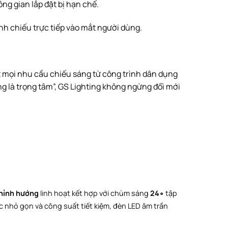
ng gian lắp đặt bị hạn chế.
h chiếu trực tiếp vào mắt người dùng.
ạt mọi nhu cầu chiếu sáng từ công trình dân dụng
g là trọng tâm”, GS Lighting không ngừng đổi mới
hỉnh hướng
linh hoạt kết hợp với chùm sáng
2
4
∘
tập
ớc nhỏ gọn và công suất tiết kiệm, đèn
LED âm trần