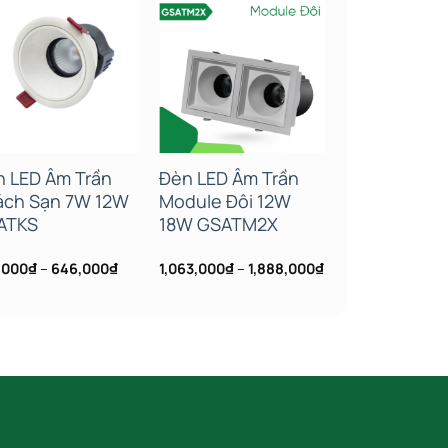
Add to wishlist
Add to wishlist
Add to
n LED Âm Trần
Đèn LED Âm Trần
Đèn LED Âm
ách Sạn 7W 12W
Module Đôi 12W
Spotlight C
ATKS
18W GSATM2X
Chói 7W 12
GSDSL-D
Khoảng
Khoảng
,000
₫
–
646,000
₫
1,063,000
₫
–
1,888,000
₫
343,000
₫
–
73
giá:
giá:
từ
từ
327,000₫
1,063,000₫
đến
đến
646,000₫
1,888,000₫