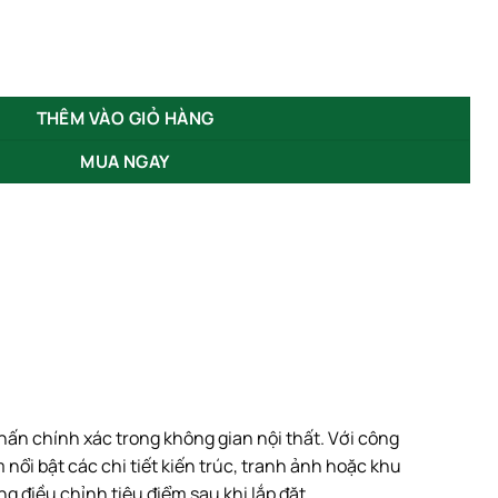
249,000₫
3W 5W 8W GSATX số lượng
THÊM VÀO GIỎ HÀNG
MUA NGAY
hấn chính xác trong không gian nội thất. Với công
m nổi bật các chi tiết kiến trúc, tranh ảnh hoặc khu
g điều chỉnh tiêu điểm sau khi lắp đặt.