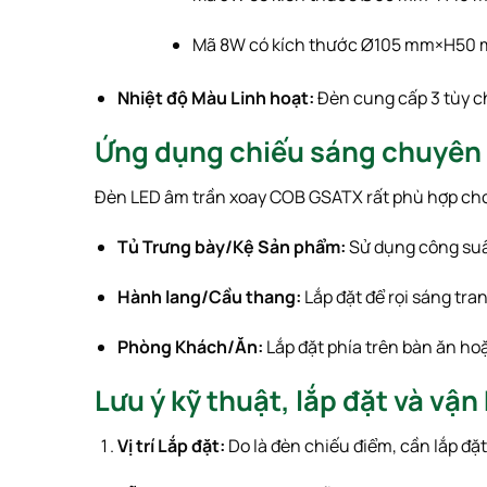
Mã
8
W
có kích thước
Ø
105
mm
×
H
50
Nhiệt độ Màu Linh hoạt:
Đèn cung cấp 3 tùy c
Ứng dụng chiếu sáng chuyên
Đèn LED âm trần xoay COB GSATX rất phù hợp cho c
Tủ Trưng bày/Kệ Sản phẩm:
Sử dụng công su
Hành lang/Cầu thang:
Lắp đặt để rọi sáng tra
Phòng Khách/Ăn:
Lắp đặt phía trên bàn ăn ho
Lưu ý kỹ thuật, lắp đặt và vận
Vị trí Lắp đặt:
Do là đèn chiếu điểm, cần lắp đặ