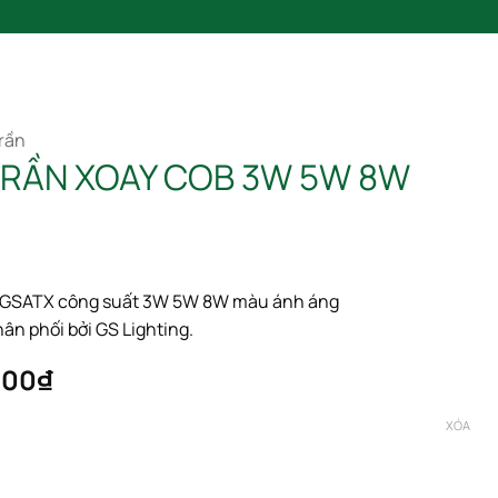
SẢN PHẨM
BLOG
LIÊN HỆ
CATALOGUE 2025
rần
TRẦN XOAY COB 3W 5W 8W
 GSATX công suất 3W 5W 8W màu ánh áng
 phối bởi GS Lighting.
Khoảng
000
₫
giá:
từ
XÓA
165,000₫
đến