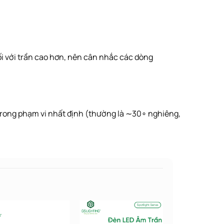
ối với trần cao hơn, nên cân nhắc các dòng
trong phạm vi nhất định (thường là
∼
3
0
∘
nghiêng,