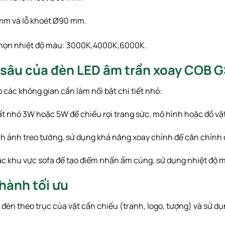
mm
và lỗ khoét
Ø
90
mm
.
họn nhiệt độ màu:
3000
K
,
4000
K
,
6000
K
.
 sâu của đèn LED âm trần xoay COB 
ác không gian cần làm nổi bật chi tiết nhỏ:
ất nhỏ
3
W
hoặc
5
W
để chiếu rọi trang sức, mô hình hoặc đồ vật
nh ảnh treo tường, sử dụng khả năng xoay chỉnh để căn chỉnh 
ặc khu vực sofa để tạo điểm nhấn ấm cúng, sử dụng nhiệt độ
 hành tối ưu
t đèn theo trục của vật cần chiếu (tranh, logo, tượng) và sử