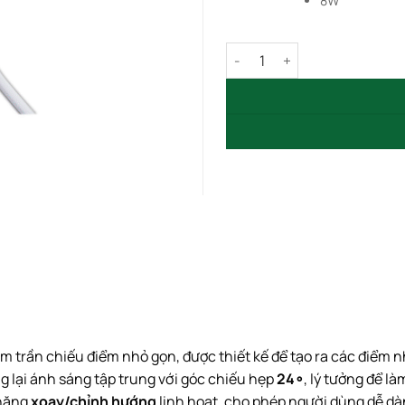
8W
Đèn LED Âm Trần Xoay COB 
m trần chiếu điểm nhỏ gọn, được thiết kế để tạo ra các điểm n
 lại ánh sáng tập trung với góc chiếu hẹp
2
4
∘
, lý tưởng để là
 năng
xoay/chỉnh hướng
linh hoạt, cho phép người dùng dễ dàn