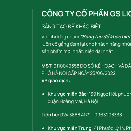
CÔNG TY CỔ PHẦN GS LI
SÁNG TẠO ĐỂ KHÁC BIỆT
Với phương châm
"Sáng tạo để khác biệt
luôn cố gắng đem lại cho khách hàng nhữ
sản phẩm mới nhất, hiện đại nhất
MST:
0110040358 DO SỞ KẾ HOẠCH VÀ Đ
PHỐ HÀ NỘI CẤP NGÀY 23/06/2022.
VP giao dịch:
Khu vực miền Bắc
: 139 Ngọc Hồi, phườ
quận Hoàng Mai, Hà Nội
Liên hệ:
024 3868 4179
-
0963208338
Khu vực miền Trung
: 41 Phước Lý 14, 