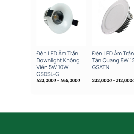
Add to wishlist
Add to wishlist
Add to wishl
D Âm Trần
Đèn LED Âm Trần
Đèn LED Âm Trầ
ht Mini 5W
Downlight Không
Tán Quang 8W 
W GSDSM
Viền 5W 10W
GSATN
GSDSL-G
Khoảng
Khoảng
₫
–
598,000
₫
423,000
₫
–
465,000
₫
232,000
₫
–
312,000
giá:
giá:
từ
từ
396,000₫
423,000₫
đến
đến
598,000₫
465,000₫