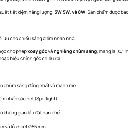
uất tiết kiệm năng lượng:
3
W
,
5
W
, và
8
W
. Sản phẩm được bả
ối ưu cho chiếu sáng điểm nhấn nhỏ:
học cho phép
xoay góc
và
nghiêng chùm sáng
, mang lại sự l
 hoặc hiệu chỉnh góc chiếu rọi.
ho chùm sáng đồng nhất và mạnh mẽ.
ểm nhấn sắc nét (Spotlight).
ó không gian lắp đặt hạn chế.
m
và lỗ khoét
Ø
55
mm
.