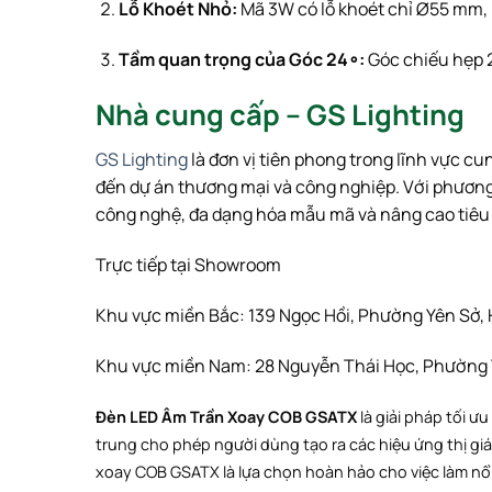
Lỗ Khoét Nhỏ:
Mã
3
W
có lỗ khoét chỉ
Ø
55
mm
,
Tầm quan trọng của Góc
2
4
∘
:
Góc chiếu hẹp
Nhà cung cấp – GS Lighting
GS Lighting
là đơn vị tiên phong trong lĩnh vực c
đến dự án thương mại và công nghiệp. Với phương 
công nghệ, đa dạng hóa mẫu mã và nâng cao tiê
Trực tiếp tại Showroom
Khu vực miền Bắc: 139 Ngọc Hồi, Phường Yên Sở, 
Khu vực miền Nam: 28 Nguyễn Thái Học, Phường T
Đèn LED Âm Trần Xoay COB GSATX
là giải pháp tối ư
trung cho phép người dùng tạo ra các hiệu ứng thị giá
xoay COB GSATX là lựa chọn hoàn hảo cho việc làm nổi 