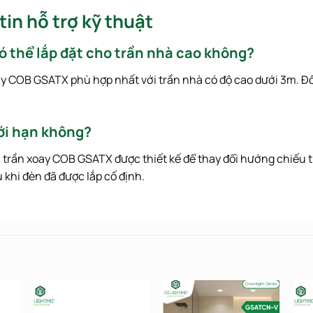
in hỗ trợ kỹ thuật
ó thể lắp đặt cho trần nhà cao không?
oay COB
GSATX
phù hợp nhất với trần nhà có độ cao dưới
3
m
. Đ
iới hạn không?
 trần xoay COB
GSATX
được thiết kế để thay đổi hướng chiếu 
 khi đèn đã được lắp cố định.