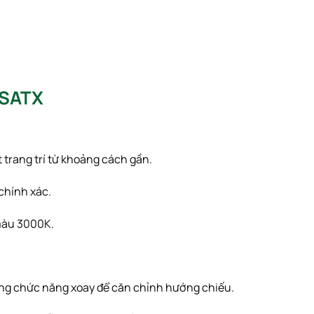
GSATX
 trang trí từ khoảng cách gần.
chính xác.
 màu
3000
K
.
 dụng chức năng xoay để căn chỉnh hướng chiếu.