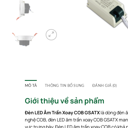
MÔ TẢ
THÔNG TIN BỔ SUNG
ĐÁNH GIÁ (0)
Giới thiệu về sản phẩm
Đèn LED Âm Trần Xoay COB GSATX
là dòng đèn â
nghệ
COB
, đèn LED âm trần xoay COB GSATX mang
vực trưng bày. Đèn LED âm trần xoay COB có khả