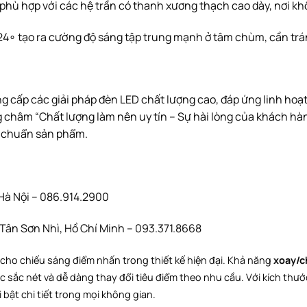
 phù hợp với các hệ trần có thanh xương thạch cao dày, nơi khô
2
4
∘
tạo ra cường độ sáng tập trung mạnh ở tâm chùm, cần trán
ung cấp các giải pháp đèn LED chất lượng cao, đáp ứng linh ho
châm “Chất lượng làm nên uy tín – Sự hài lòng của khách hàn
u chuẩn sản phẩm.
Hà Nội – 086.914.2900
ân Sơn Nhì, Hồ Chí Minh – 093.371.8668
u cho chiếu sáng điểm nhấn trong thiết kế hiện đại. Khả năng
xoay/c
c sắc nét và dễ dàng thay đổi tiêu điểm theo nhu cầu. Với kích thư
bật chi tiết trong mọi không gian.