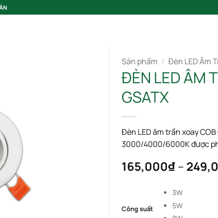
 ÁN
GIỚI THIỆU
Sản phẩm
/
Đèn LED Âm T
ĐÈN LED ÂM 
GSATX
Đèn LED âm trần xoay COB
Add to wishlist
3000/4000/6000K được phân
165,000
₫
–
249,
3W
5W
Công suất