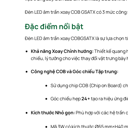
Đèn LED âm trần xoay COB GSATX có 3 mức công s
Đặc điểm nổi bật
Đèn LED âm trần xoay COBGSATX là sự lựa chọn t
Khả năng Xoay Chỉnh hướng:
Thiết kế quang 
chiếu, lý tưởng cho việc thay đổi vật trưng bày
Công nghệ COB và Góc chiếu Tập trung:
Sử dụng chip
COB
(Chip on Board) c
Góc chiếu hẹp
2
4
∘
tạo ra hiệu ứng đi
Kích thước Nhỏ gọn:
Phù hợp với các hệ trần c
Mã
3
W
có kích thước
Ø
65
mm
×
H
40
m