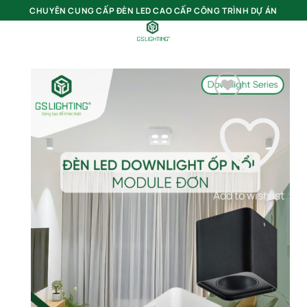
Bỏ
CHUYÊN CUNG CẤP ĐÈN LED CAO CẤP CÔNG TRÌNH DỰ ÁN
qua
nội
0
dung
Add to wishlist