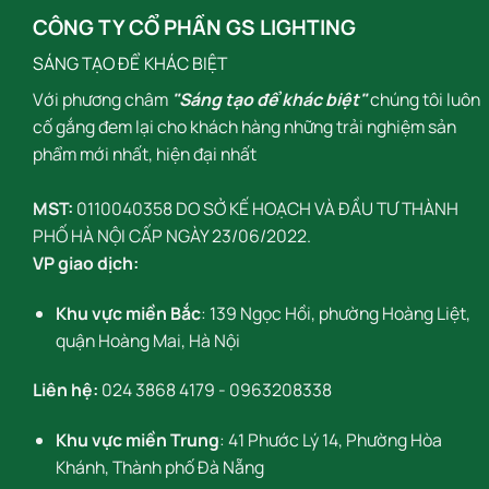
CÔNG TY CỔ PHẦN GS LIGHTING
SÁNG TẠO ĐỂ KHÁC BIỆT
Với phương châm
"Sáng tạo để khác biệt"
chúng tôi luôn
cố gắng đem lại cho khách hàng những trải nghiệm sản
phẩm mới nhất, hiện đại nhất
MST:
0110040358 DO SỞ KẾ HOẠCH VÀ ĐẦU TƯ THÀNH
PHỐ HÀ NỘI CẤP NGÀY 23/06/2022.
VP giao dịch:
Khu vực miền Bắc
: 139 Ngọc Hồi, phường Hoàng Liệt,
quận Hoàng Mai, Hà Nội
Liên hệ:
024 3868 4179
-
0963208338
Khu vực miền Trung
: 41 Phước Lý 14, Phường Hòa
Khánh, Thành phố Đà Nẵng