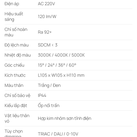
Điện áp
AC 220V
Hiệu suất
120 lm/W
sáng
Chỉ số hoàn
Ra 92+
màu
Độ lệch màu
SDCM < 3
Nhiệt độ màu
3000K / 4000K / 5000K
Góc chiếu
15° / 24° / 36° / 60°
Kích thước
L105 x W105 x H110 mm
Màu thân
Trắng / Đen
Chỉ số bảo vệ
IP44
Kiểu lắp đặt
Ốp nổi trần
Vật liệu thân
Hợp kim nhôm sơn tĩnh điện
vỏ
Tùy chọn
TRIAC / DALI / 0-10V
dimming