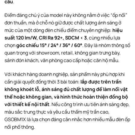
cấu
.
Điểm đáng chú ý của model này không nằm ở việc “ốp nổi”
đơn thuần, mà ở chỗ nó giữ được chất lượng ánh sáng ở
mức của một dòng đèn chiếu điểm chuyên nghiệp:
hiệu
suất 120 lm/W, CRI Ra 92+, SDCM < 3
, cùng nhiều lựa
chọn
góc chiếu 15° / 24° / 36° / 60°
. Đây là nhóm thông số
quan trọng với showroom, retail, không gian trưng bày,
sảnh đón khách, văn phòng cao cấp hoặc căn hộ mẫu.
Với khách hàng doanh nghiệp, sản phẩm này phù hợp khi
cần giải quyết đồng thời 3 bài toán:
lắp được trên trần
không khoét lỗ, ánh sáng đủ chất lượng để làm nổi vật
thể hoặc không gian, và hình thức hoàn thiện đồng bộ
với thiết kế nội thất
. Nếu công trình ưu tiên ánh sáng đẹp,
màu sắc trung thực và yêu cầu thẩm mỹ trần cao,
GSOBM1X là lựa chọn đáng cân nhắc hơn nhiều mẫu đèn ốp
nổi phổ thông.