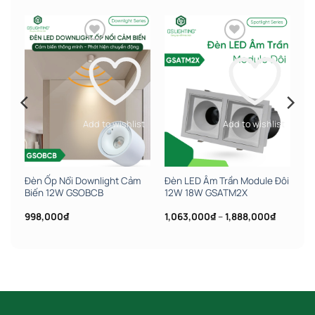
st
Add to wishlist
Add to wishlist
Đèn Ốp Nổi Downlight Cảm
Đèn LED Âm Trần Module Đôi
Biến 12W GSOBCB
12W 18W GSATM2X
ảng
Khoảng
998,000
₫
1,063,000
₫
–
1,888,000
₫
giá:
từ
,000₫
1,063,00
đến
,000₫
1,888,00