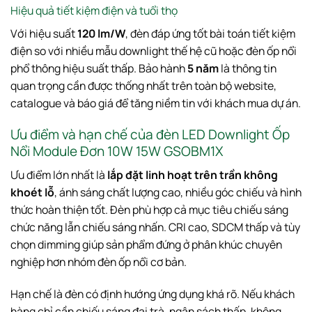
Hiệu quả tiết kiệm điện và tuổi thọ
Với hiệu suất
120 lm/W
, đèn đáp ứng tốt bài toán tiết kiệm
điện so với nhiều mẫu downlight thế hệ cũ hoặc đèn ốp nổi
phổ thông hiệu suất thấp. Bảo hành
5 năm
là thông tin
quan trọng cần được thống nhất trên toàn bộ website,
catalogue và báo giá để tăng niềm tin với khách mua dự án.
Ưu điểm và hạn chế của đèn LED Downlight Ốp
Nổi Module Đơn 10W 15W GSOBM1X
Ưu điểm lớn nhất là
lắp đặt linh hoạt trên trần không
khoét lỗ
, ánh sáng chất lượng cao, nhiều góc chiếu và hình
thức hoàn thiện tốt. Đèn phù hợp cả mục tiêu chiếu sáng
chức năng lẫn chiếu sáng nhấn. CRI cao, SDCM thấp và tùy
chọn dimming giúp sản phẩm đứng ở phân khúc chuyên
nghiệp hơn nhóm đèn ốp nổi cơ bản.
Hạn chế là đèn có định hướng ứng dụng khá rõ. Nếu khách
hàng chỉ cần chiếu sáng đại trà, ngân sách thấp, không