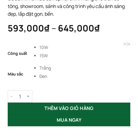
tông, showroom, sảnh và công trình yêu cầu ánh sáng
đẹp, lắp đặt gọn, bền.
Khoảng
593,000
₫
–
645,000
₫
giá:
từ
XÓA
10W
593,000
Công suất
15W
đến
645,000
Trắng
Màu sắc
Đen
Đèn Ốp Nổi Module Đơn 10W 15W GSOBM1X số lượng
THÊM VÀO GIỎ HÀNG
MUA NGAY