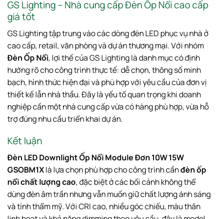
GS Lighting – Nhà cung cấp Đèn Ốp Nổi cao cấp
giá tốt
GS Lighting tập trung vào các dòng đèn LED phục vụ nhà ở
cao cấp, retail, văn phòng và dự án thương mại. Với nhóm
Đèn Ốp Nổi
, lợi thế của GS Lighting là danh mục có định
hướng rõ cho công trình thực tế: dễ chọn, thông số minh
bạch, hình thức hiện đại và phù hợp với yêu cầu của đơn vị
thiết kế lẫn nhà thầu. Đây là yếu tố quan trọng khi doanh
nghiệp cần một nhà cung cấp vừa có hàng phù hợp, vừa hỗ
trợ đúng nhu cầu triển khai dự án.
Kết luận
Đèn LED Downlight Ốp Nổi Module Đơn 10W 15W
GSOBM1X
là lựa chọn phù hợp cho công trình cần
đèn ốp
nổi chất lượng cao
, đặc biệt ở các bối cảnh không thể
dùng đèn âm trần nhưng vẫn muốn giữ chất lượng ánh sáng
và tính thẩm mỹ. Với CRI cao, nhiều góc chiếu, màu thân
linh hoạt và khả năng dimming theo yêu cầu, đây là model