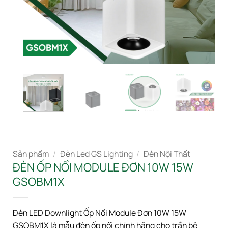
Sản phẩm
/
Đèn Led GS Lighting
/
Đèn Nội Thất
ĐÈN ỐP NỔI MODULE ĐƠN 10W 15W
GSOBM1X
Đèn LED Downlight Ốp Nổi Module Đơn 10W 15W
GSOBM1X là mẫu đèn ốp nổi chính hãng cho trần bê