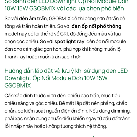
So sánh đèn LED Downlight Ốp Nổi Module Đơn
10W 15W GSOBM1X với các lựa chọn phổ biến
So với
đèn âm trần
, GSOBM1X dễ thi công hơn ở trần bê
tông và trần hoàn thiện. So với
đèn ốp nổi phổ thông
,
model này có lợi thế rõ về CRI, độ đồng đều màu và lựa
chọn góc chiếu. So với
spotlight ray
, đèn ốp nổi module
đơn cho cảm giác gọn hơn, phù hợp khi không muốn lộ
thanh ray hoặc muốn trần sạch hơn.
Hướng dẫn lắp đặt và lưu ý khi sử dụng đèn LED
Downlight Ốp Nổi Module Đơn 10W 15W
GSOBM1X
Cần xác định trước vị trí đèn, chiều cao trần, mục tiêu
chiếu sáng và góc chiếu. Bề mặt lắp đặt nên phẳng, chắc
chắn, có kiểm soát nguồn điện ổn định. Nếu dùng dimming,
phải xác nhận đúng chuẩn điều khiển ngay từ đầu để tránh
lỗi nhấp nháy hoặc không tương thích hệ thống.