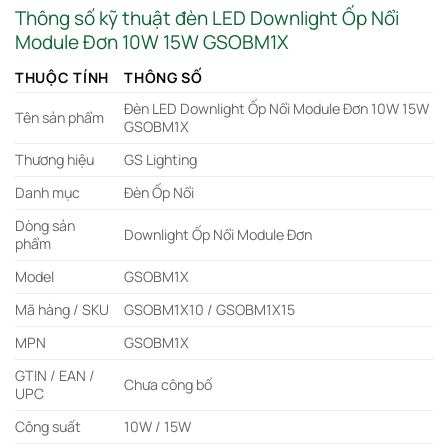
Thông số kỹ thuật đèn LED Downlight Ốp Nổi
Module Đơn 10W 15W GSOBM1X
THUỘC TÍNH
THÔNG SỐ
Đèn LED Downlight Ốp Nổi Module Đơn 10W 15W
Tên sản phẩm
GSOBM1X
Thương hiệu
GS Lighting
Danh mục
Đèn Ốp Nổi
Dòng sản
Downlight Ốp Nổi Module Đơn
phẩm
Model
GSOBM1X
Mã hàng / SKU
GSOBM1X10 / GSOBM1X15
MPN
GSOBM1X
GTIN / EAN /
Chưa công bố
UPC
Công suất
10W / 15W