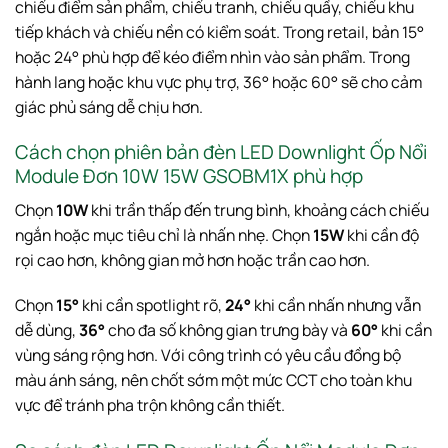
chiếu điểm sản phẩm, chiếu tranh, chiếu quầy, chiếu khu
tiếp khách và chiếu nền có kiểm soát. Trong retail, bản 15°
hoặc 24° phù hợp để kéo điểm nhìn vào sản phẩm. Trong
hành lang hoặc khu vực phụ trợ, 36° hoặc 60° sẽ cho cảm
giác phủ sáng dễ chịu hơn.
Cách chọn phiên bản đèn LED Downlight Ốp Nổi
Module Đơn 10W 15W GSOBM1X phù hợp
Chọn
10W
khi trần thấp đến trung bình, khoảng cách chiếu
ngắn hoặc mục tiêu chỉ là nhấn nhẹ. Chọn
15W
khi cần độ
rọi cao hơn, không gian mở hơn hoặc trần cao hơn.
Chọn
15°
khi cần spotlight rõ,
24°
khi cần nhấn nhưng vẫn
dễ dùng,
36°
cho đa số không gian trưng bày và
60°
khi cần
vùng sáng rộng hơn. Với công trình có yêu cầu đồng bộ
màu ánh sáng, nên chốt sớm một mức CCT cho toàn khu
vực để tránh pha trộn không cần thiết.