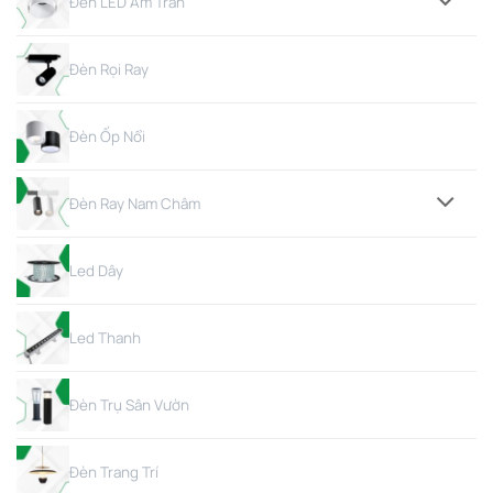
Đèn LED Âm Trần
Đèn Rọi Ray
Đèn Ốp Nổi
Đèn Ray Nam Châm
Led Dây
Led Thanh
Đèn Trụ Sân Vườn
Đèn Trang Trí