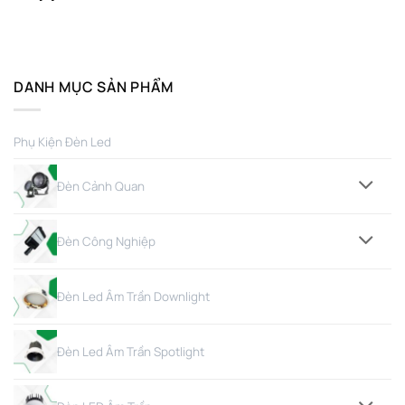
DANH MỤC SẢN PHẨM
Phụ Kiện Đèn Led
Đèn Cảnh Quan
Đèn Công Nghiệp
Đèn Led Âm Trần Downlight
Đèn Led Âm Trần Spotlight