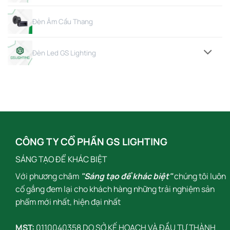
Đèn Âm Cầu Thang
Đèn Led GS Lighting
CÔNG TY CỔ PHẦN GS LIGHTING
SÁNG TẠO ĐỂ KHÁC BIỆT
Với phương châm
"Sáng tạo để khác biệt"
chúng tôi luôn
cố gắng đem lại cho khách hàng những trải nghiệm sản
phẩm mới nhất, hiện đại nhất
MST:
0110040358 DO SỞ KẾ HOẠCH VÀ ĐẦU TƯ THÀNH