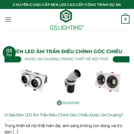
Bỏ
CHUYÊN CUNG CẤP ĐÈN LED CAO CẤP CÔNG TRÌNH DỰ ÁN
qua
nội
0
dung
03
Th1
Vì Sao Đèn LED Âm Trần Điều Chỉnh Góc Chiếu Được Ưa Chuộng?
Trong thiết kế nội thất hiện đại, ánh sáng không còn đóng vai trò
đơn [...]