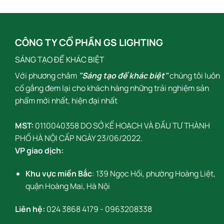
CÔNG TY CỔ PHẦN GS LIGHTING
SÁNG TẠO ĐỂ KHÁC BIỆT
Với phương châm
"Sáng tạo để khác biệt"
chúng tôi luôn
cố gắng đem lại cho khách hàng những trải nghiệm sản
phẩm mới nhất, hiện đại nhất
MST:
0110040358 DO SỞ KẾ HOẠCH VÀ ĐẦU TƯ THÀNH
PHỐ HÀ NỘI CẤP NGÀY 23/06/2022.
VP giao dịch:
Khu vực miền Bắc
: 139 Ngọc Hồi, phường Hoàng Liệt,
quận Hoàng Mai, Hà Nội
Liên hệ:
024 3868 4179
-
0963208338