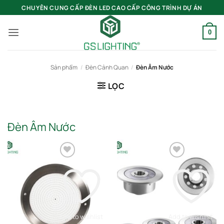
Bỏ
CHUYÊN CUNG CẤP ĐÈN LED CAO CẤP CÔNG TRÌNH DỰ ÁN
qua
nội
0
dung
Sản phẩm
/
Đèn Cảnh Quan
/
Đèn Âm Nước
LỌC
Đèn Âm Nước
Add to wishlist
Add to wishlist