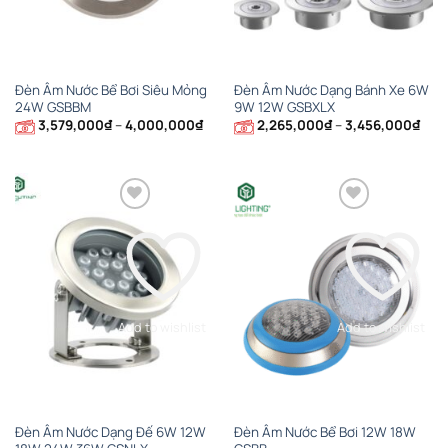
Đèn Âm Nước Bể Bơi Siêu Mỏng
Đèn Âm Nước Dạng Bánh Xe 6W
24W GSBBM
9W 12W GSBXLX
Khoảng
Kho
3,579,000
₫
–
4,000,000
₫
2,265,000
₫
–
3,456,000
₫
giá:
giá:
từ
từ
3,579,000₫
2,26
đến
đến
4,000,000₫
3,45
Add to wishlist
Add to wishlist
Đèn Âm Nước Dạng Đế 6W 12W
Đèn Âm Nước Bể Bơi 12W 18W