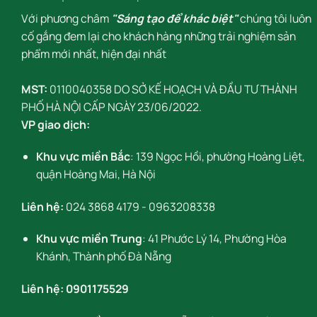
Với phương châm
"Sáng tạo để khác biệt"
chúng tôi luôn
cố gắng đem lại cho khách hàng những trải nghiệm sản
phẩm mới nhất, hiện đại nhất
MST:
0110040358 DO SỞ KẾ HOẠCH VÀ ĐẦU TƯ THÀNH
PHỐ HÀ NỘI CẤP NGÀY 23/06/2022.
VP giao dịch:
Khu vực miền Bắc
: 139 Ngọc Hồi, phường Hoàng Liệt,
quận Hoàng Mai, Hà Nội
Liên hệ:
024 3868 4179
-
0963208338
Khu vực miền Trung
: 41 Phước Lý 14, Phường Hòa
Khánh, Thành phố Đà Nẵng
Liên hệ:
0901175529