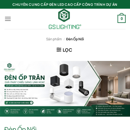
Bỏ
CHUYÊN CUNG CẤP ĐÈN LED CAO CẤP CÔNG TRÌNH DỰ ÁN
qua
nội
0
dung
Sản phẩm
/
Đèn Ốp Nổi
LỌC
Đèn Ốp Nổi