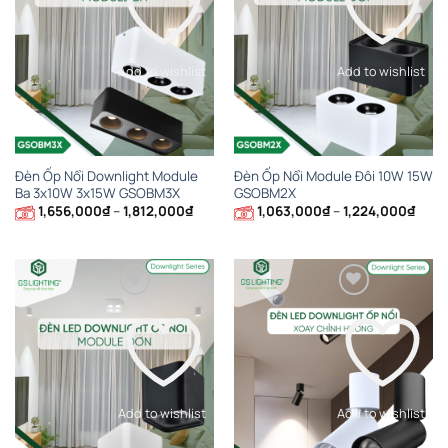
Add to wishlist
Add to wishlist
Đèn Ốp Nổi Downlight Module
Đèn Ốp Nổi Module Đôi 10W 15W
Ba 3x10W 3x15W GSOBM3X
GSOBM2X
Khoảng
Khoả
1,656,000
₫
–
1,812,000
₫
1,063,000
₫
–
1,224,000
₫
giá:
giá:
từ
từ
1,656,000₫
1,063
đến
đến
1,812,000₫
1,224
Add to wishlist
Add to wishlist