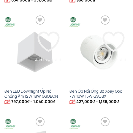
giá:
từ
654,000₫
đến
951,000₫
Add to wishlist
Add to wishlist
Đèn LED Downlight Ốp Nổi
Đèn Ốp Nổi Ống Bơ Xoay Góc
Chống Ẩm 12W 18W GSOBCN
7W 10W 15W GSOBX
Khoảng
Khoảng
797,000
₫
–
1,040,000
₫
427,000
₫
–
1,136,000
₫
giá:
giá:
từ
từ
797,000₫
427,00
đến
đến
1,040,000₫
1,136,0