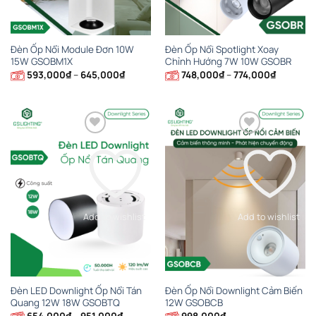
Đèn Ốp Nổi Module Đơn 10W
Đèn Ốp Nổi Spotlight Xoay
15W GSOBM1X
Chỉnh Hướng 7W 10W GSOBR
Khoảng
Khoảng
593,000
₫
–
645,000
₫
748,000
₫
–
774,000
₫
giá:
giá:
từ
từ
593,000₫
748,000₫
đến
đến
645,000₫
774,000₫
Add to wishlist
Add to wishlist
Đèn LED Downlight Ốp Nổi Tán
Đèn Ốp Nổi Downlight Cảm Biến
Quang 12W 18W GSOBTQ
12W GSOBCB
Khoảng
654,000
₫
–
951,000
₫
998,000
₫