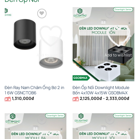
Add to wishlist
Add to wishlist
Đèn Ray Nam Châm Ống Bơ 2 in
Đèn Ốp Nổi Downlight Module
1 6W GSNCTOB6
Bốn 4x10W 4x15W GSOBM4X
Khoả
1,310,000
₫
2,125,000
₫
–
2,333,000
₫
giá:
từ
2,12
đến
2,33