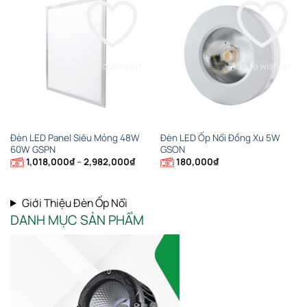
Add to wishlist
Add to wishlist
Đèn LED Panel Siêu Mỏng 48W
Đèn LED Ốp Nổi Đồng Xu 5W
60W GSPN
GSON
Khoảng
1,018,000
₫
–
2,982,000
₫
180,000
₫
giá:
từ
1,018,000₫
đến
Giới Thiệu Đèn Ốp Nổi
2,982,000₫
DANH MỤC SẢN PHẨM