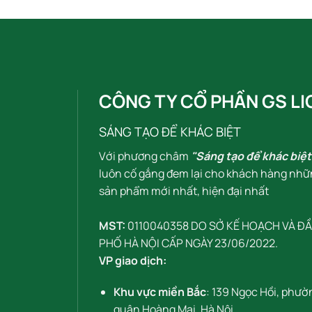
CÔNG TY CỔ PHẦN GS LI
SÁNG TẠO ĐỂ KHÁC BIỆT
Với phương châm
"Sáng tạo để khác biệt
luôn cố gắng đem lại cho khách hàng nhữ
sản phẩm mới nhất, hiện đại nhất
MST:
0110040358 DO SỞ KẾ HOẠCH VÀ Đ
PHỐ HÀ NỘI CẤP NGÀY 23/06/2022.
VP giao dịch:
Khu vực miền Bắc
: 139 Ngọc Hồi, phườ
quận Hoàng Mai, Hà Nội