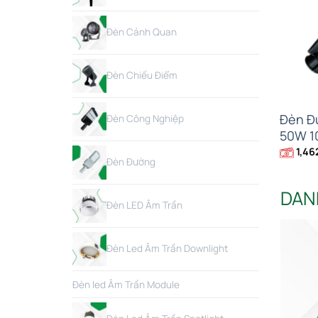
Đèn Cảnh Quan
Đèn Chiếu Điểm
Đèn Đ
Đèn Công Nghiệp
50W 1
1,46
Đèn Đường
DAN
Đèn LED Âm Trần
Đèn Led Âm Trần Downlight
Đèn led Âm Trần Module