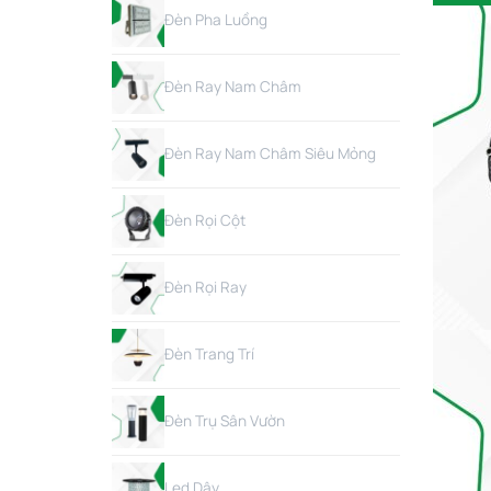
Đèn Pha Luồng
Đèn Ray Nam Châm
Đèn Ray Nam Châm Siêu Mỏng
Đèn Rọi Cột
Đèn Rọi Ray
Đèn Trang Trí
Đèn Trụ Sân Vườn
Led Dây