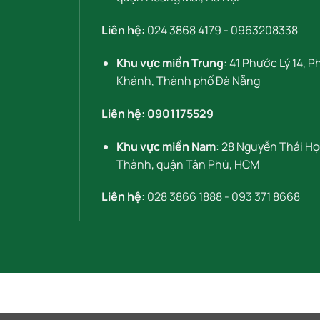
Liên hệ:
024 3868 4179
-
0963208338
Khu vực miền Trung
: 41 Phước Lý 14, 
Khánh, Thành phố Đà Nẵng
Liên hệ:
0901175529
Khu vực miền Nam
: 28 Nguyễn Thái H
Thành, quận Tân Phú, HCM
Liên hệ:
028 3866 1888
-
093 371 8668