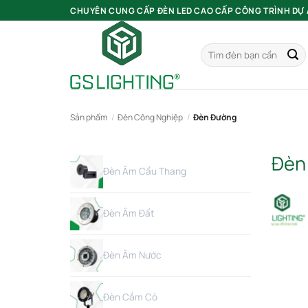
Bỏ
CHUYÊN CUNG CẤP ĐÈN LED CAO CẤP CÔNG TRÌNH DỰ
qua
nội
Tìm
dung
kiếm:
Sản phẩm
/
Đèn Công Nghiệp
/
Đèn Đường
Đèn
Đèn Âm Cầu Thang
Đèn Âm Đất
Đèn Âm Nước
Đèn Cắm Cỏ