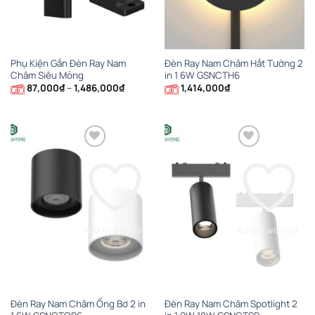
Phụ Kiện Gắn Đèn Ray Nam
Đèn Ray Nam Châm Hắt Tường 2
Châm Siêu Mỏng
in 1 6W GSNCTH6
Khoảng
87,000
₫
–
1,486,000
₫
1,414,000
₫
giá:
từ
87,000₫
đến
1,486,000₫
Add to wishlist
Add to wishlist
Đèn Ray Nam Châm Ống Bơ 2 in
Đèn Ray Nam Châm Spotlight 2