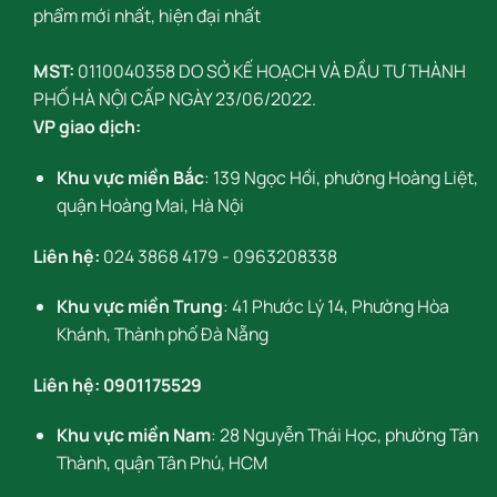
phẩm mới nhất, hiện đại nhất
MST:
0110040358 DO SỞ KẾ HOẠCH VÀ ĐẦU TƯ THÀNH
PHỐ HÀ NỘI CẤP NGÀY 23/06/2022.
VP giao dịch:
Khu vực miền Bắc
: 139 Ngọc Hồi, phường Hoàng Liệt,
quận Hoàng Mai, Hà Nội
Liên hệ:
024 3868 4179
-
0963208338
Khu vực miền Trung
: 41 Phước Lý 14, Phường Hòa
Khánh, Thành phố Đà Nẵng
Liên hệ:
0901175529
Khu vực miền Nam
: 28 Nguyễn Thái Học, phường Tân
Thành, quận Tân Phú, HCM