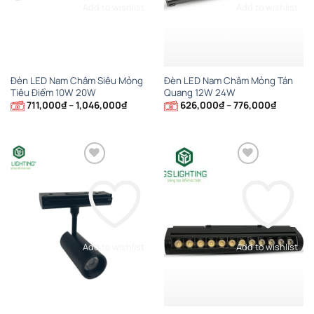
Add to wishlist
Add to wishlist
Đèn LED Nam Châm Siêu Mỏng
Đèn LED Nam Châm Mỏng Tán
Tiêu Điểm 10W 20W
Quang 12W 24W
Khoảng
Khoảng
711,000
₫
–
1,046,000
₫
626,000
₫
–
776,000
₫
giá:
giá:
từ
từ
711,000₫
626,000
đến
đến
1,046,000₫
776,000
Add to wishlist
Add to wishlist