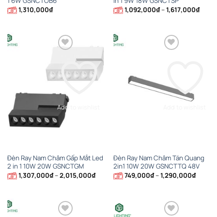
1 6W GSNCTOB6
in 1 9W 18W GSNCTSP
Khoả
1,310,000
₫
1,092,000
₫
–
1,617,000
₫
giá:
từ
1,092
đến
1,617
Add to wishlist
Add to wishlist
Đèn Ray Nam Châm Gấp Mắt Led
Đèn Ray Nam Châm Tán Quang
2 in 1 10W 20W GSNCTGM
2in1 10W 20W GSNCTTQ 48V
Khoảng
Khoản
1,307,000
₫
–
2,015,000
₫
749,000
₫
–
1,290,000
₫
giá:
giá:
từ
từ
1,307,000₫
749,00
đến
đến
2,015,000₫
1,290,