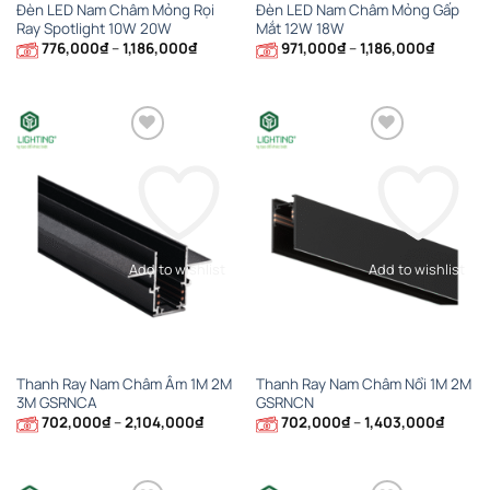
Đèn LED Nam Châm Mỏng Rọi
Đèn LED Nam Châm Mỏng Gấp
Ray Spotlight 10W 20W
Mắt 12W 18W
Khoảng
Khoảng
776,000
₫
–
1,186,000
₫
971,000
₫
–
1,186,000
₫
giá:
giá:
từ
từ
776,000₫
971,000
đến
đến
1,186,000₫
1,186,00
Add to wishlist
Add to wishlist
Thanh Ray Nam Châm Âm 1M 2M
Thanh Ray Nam Châm Nổi 1M 2M
3M GSRNCA
GSRNCN
Khoảng
Khoản
702,000
₫
–
2,104,000
₫
702,000
₫
–
1,403,000
₫
giá:
giá:
từ
từ
702,000₫
702,0
đến
đến