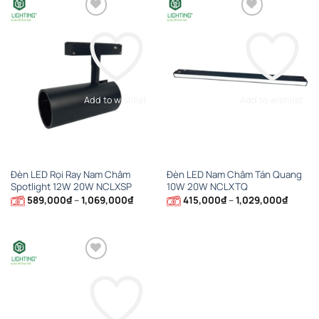
2,104,000₫
1,403,
Add to wishlist
Add to wishlist
Đèn LED Rọi Ray Nam Châm
Đèn LED Nam Châm Tán Quang
Spotlight 12W 20W NCLXSP
10W 20W NCLXTQ
Khoảng
Khoản
589,000
₫
–
1,069,000
₫
415,000
₫
–
1,029,000
₫
giá:
giá:
từ
từ
589,000₫
415,00
đến
đến
1,069,000₫
1,029,