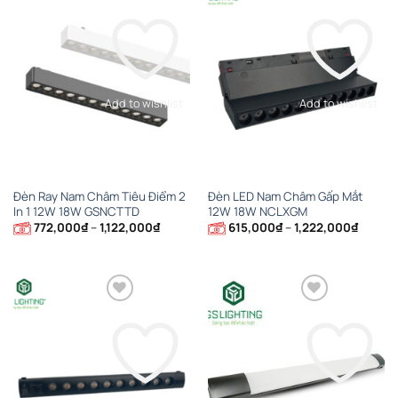
Add to wishlist
Add to wishlist
Đèn Ray Nam Châm Tiêu Điểm 2
Đèn LED Nam Châm Gấp Mắt
In 1 12W 18W GSNCTTD
12W 18W NCLXGM
Khoảng
Khoản
772,000
₫
–
1,122,000
₫
615,000
₫
–
1,222,000
₫
giá:
giá:
từ
từ
772,000₫
615,00
đến
đến
1,122,000₫
1,222,