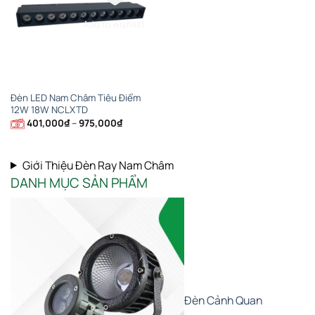
Add to wishlist
Đèn LED Nam Châm Tiêu Điểm
12W 18W NCLXTD
Khoảng
401,000
₫
–
975,000
₫
giá:
từ
401,000₫
đến
Giới Thiệu Đèn Ray Nam Châm
975,000₫
DANH MỤC SẢN PHẨM
Đèn Cảnh Quan