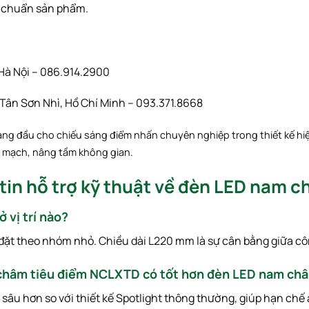
u chuẩn sản phẩm.
Hà Nội – 086.914.2900
ân Sơn Nhì, Hồ Chí Minh – 093.371.8668
àng đầu cho chiếu sáng điểm nhấn chuyên nghiệp trong thiết kế hiện
ền mạch, nâng tầm không gian.
tin hỗ trợ kỹ thuật về đèn LED nam
 vị trí nào?
đặt theo nhóm nhỏ. Chiều dài
L220
mm
là sự cân bằng giữa cô
 châm tiêu điểm NCLXTD có tốt hơn đèn LED nam ch
 sâu hơn so với thiết kế Spotlight thông thường, giúp hạn chế 