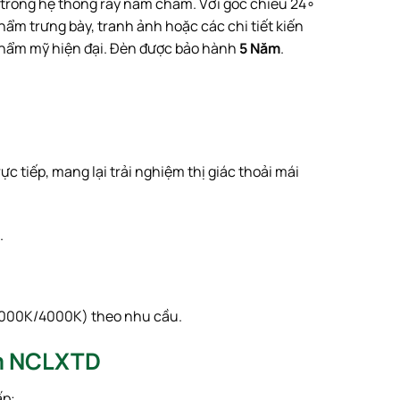
 trong hệ thống ray nam châm. Với góc chiếu
2
4
∘
ẩm trưng bày, tranh ảnh hoặc các chi tiết kiến
thẩm mỹ hiện đại. Đèn được bảo hành
5 Năm
.
ực tiếp, mang lại trải nghiệm thị giác thoải mái
.
000
K
/4000
K
) theo nhu cầu.
ểm NCLXTD
ấp: