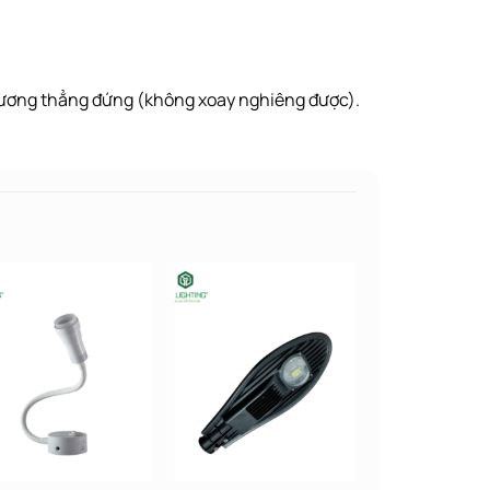
hương thẳng đứng (không xoay nghiêng được).
Add to wishlist
Add to wishlist
Add to