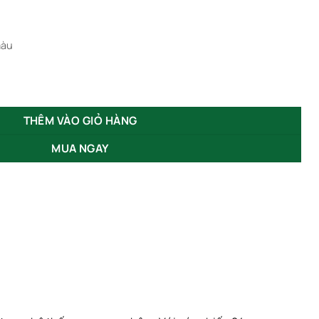
975,000₫
màu
m 12W 18W NCLXTD số lượng
THÊM VÀO GIỎ HÀNG
MUA NGAY