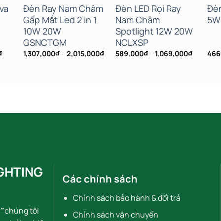
va
Đèn Ray Nam Châm
Đèn LED Rọi Ray
Đè
Gấp Mắt Led 2 in 1
Nam Châm
5W
10W 20W
Spotlight 12W 20W
GSNCTGM
NCLXSP
Khoảng
Khoảng
Khoảng
₫
1,307,000
₫
–
2,015,000
₫
589,000
₫
–
1,069,000
₫
466
giá:
giá:
giá:
từ
từ
từ
349,000₫
1,307,000₫
589,000
đến
đến
đến
614,000₫
2,015,000₫
1,069,0
GHTING
Các chính sách
Chính sách bảo hành & đổi trả
"
chúng tôi
Chính sách vận chuyển