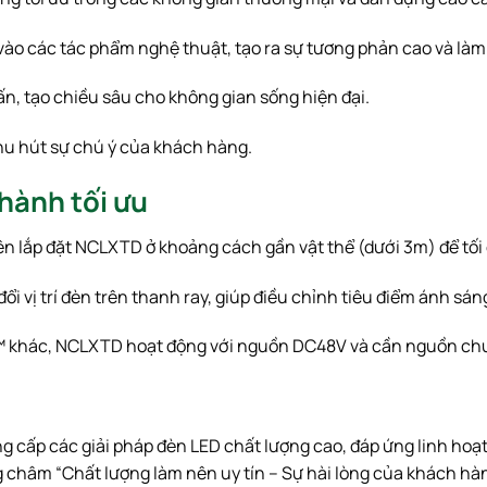
vào các tác phẩm nghệ thuật, tạo ra sự tương phản cao và làm n
, tạo chiều sâu cho không gian sống hiện đại.
hu hút sự chú ý của khách hàng.
 hành tối ưu
ên lắp đặt NCLXTD ở khoảng cách gần vật thể (dưới
3
m
) để tối
ổi vị trí đèn trên thanh ray, giúp điều chỉnh tiêu điểm ánh sá
 khác, NCLXTD hoạt động với nguồn
DC48
V
và cần nguồn chu
ung cấp các giải pháp đèn LED chất lượng cao, đáp ứng linh ho
châm “Chất lượng làm nên uy tín – Sự hài lòng của khách hàn