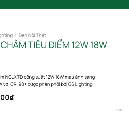
SẢN PHẨM
BLOG
LIÊN HỆ
CATALOGUE 2025
ghting
/
Đèn Nội Thất
 CHÂM TIÊU ĐIỂM 12W 18W
ểm NCLXTD công suất 12W 18W màu ánh sáng
ới CRI 90+ được phân phối bởi GS Lighting.
Khoảng
000
₫
giá:
từ
XÓA
401,000₫
đến