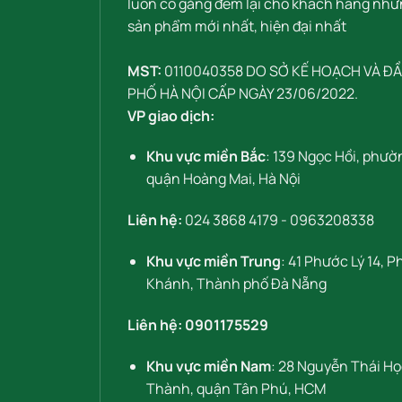
luôn cố gắng đem lại cho khách hàng nhữ
sản phẩm mới nhất, hiện đại nhất
MST:
0110040358 DO SỞ KẾ HOẠCH VÀ Đ
PHỐ HÀ NỘI CẤP NGÀY 23/06/2022.
VP giao dịch:
Khu vực miền Bắc
: 139 Ngọc Hồi, phườ
quận Hoàng Mai, Hà Nội
Liên hệ:
024 3868 4179
-
0963208338
Khu vực miền Trung
: 41 Phước Lý 14, 
Khánh, Thành phố Đà Nẵng
Liên hệ:
0901175529
Khu vực miền Nam
: 28 Nguyễn Thái H
Thành, quận Tân Phú, HCM