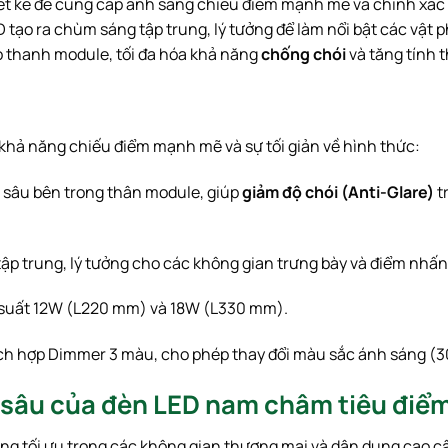
ết kế để cung cấp ánh sáng chiếu điểm mạnh mẽ và chính xác
 ra chùm sáng tập trung, lý tưởng để làm nổi bật các vật ph
o thanh module, tối đa hóa khả năng
chống chói
và tăng tính 
hả năng chiếu điểm mạnh mẽ và sự tối giản về hình thức:
sâu bên trong thân module, giúp
giảm độ chói (Anti-Glare)
tr
ập trung, lý tưởng cho các không gian trưng bày và điểm nhấn
 suất
12
W
(
L220
mm
) và
18
W
(
L330
mm
).
ch hợp Dimmer 3 màu, cho phép thay đổi màu sắc ánh sáng (
3
 sâu của đèn LED nam châm tiêu đi
 tối ưu trong các không gian thương mại và dân dụng cao c