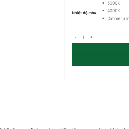
3000K
4000K
Nhiệt độ màu
Dimmer 3 
Đèn LED Nam Châm Tiêu Điể