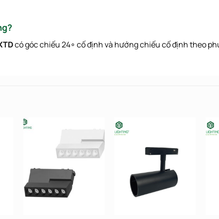
ng?
XTD
có góc chiếu
2
4
∘
cố định và hướng chiếu cố định theo p
ist
Add to wishlist
Add to wishlist