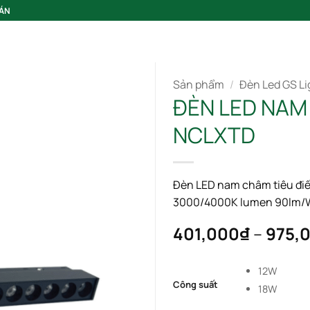
 ÁN
GIỚI THIỆU
Sản phẩm
/
Đèn Led GS Li
ĐÈN LED NAM
NCLXTD
Đèn LED nam châm tiêu đi
3000/4000K lumen 90lm/W v
Add to wishlist
401,000
₫
–
975,
12W
Công suất
18W