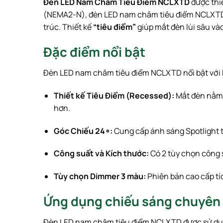
Đèn LED Nam Châm Tiêu Điểm NCLXTD
được thi
(NEMA2-N), đèn LED nam châm tiêu điểm NCLXTD tạo
trúc. Thiết kế
“tiêu điểm”
giúp mắt đèn lùi sâu và
Đặc điểm nổi bật
Đèn LED nam châm tiêu điểm NCLXTD nổi bật với k
Thiết kế Tiêu Điểm (Recessed):
Mắt đèn nằm 
hơn.
Góc Chiếu
2
4
∘
:
Cung cấp ánh sáng
Spotlight
t
Công suất và Kích thước:
Có 2 tùy chọn công
Tùy chọn Dimmer 3 màu:
Phiên bản cao cấp tí
Ứng dụng chiếu sáng chuyên
Đèn LED nam châm tiêu điểm NCLXTD được sử dụng