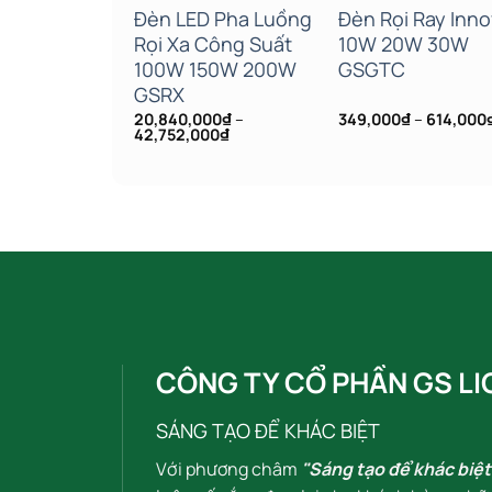
 LED Siêu
Đèn LED Pha Luồng
Đèn Rọi Ray Inno
0W 20W
Rọi Xa Công Suất
10W 20W 30W
0W 100W
100W 150W 200W
GSGTC
200W
GSRX
Khoảng
₫
–
2,837,000
₫
20,840,000
₫
–
349,000
₫
–
614,000
giá:
Khoảng
42,752,000
₫
từ
giá:
280,000₫
từ
đến
20,840,000₫
2,837,000₫
đến
42,752,000₫
CÔNG TY CỔ PHẦN GS LI
SÁNG TẠO ĐỂ KHÁC BIỆT
Với phương châm
"Sáng tạo để khác biệt