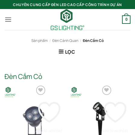
Bỏ
CHUYÊN CUNG CẤP ĐÈN LED CAO CẤP CÔNG TRÌNH DỰ ÁN
qua
nội
0
dung
Sản phẩm
/
Đèn Cảnh Quan
/
Đèn Cắm Cỏ
LỌC
Đèn Cắm Cỏ
Add to wishlist
Add to wishlist