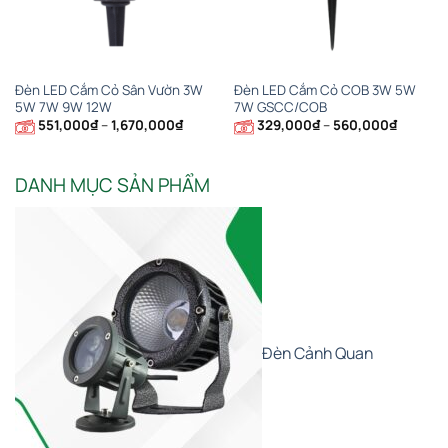
Đèn LED Cắm Cỏ Sân Vườn 3W
Đèn LED Cắm Cỏ COB 3W 5W
5W 7W 9W 12W
7W GSCC/COB
Khoảng
Khoảng
551,000
₫
–
1,670,000
₫
329,000
₫
–
560,000
₫
giá:
giá:
từ
từ
551,000₫
329,000
đến
đến
DANH MỤC SẢN PHẨM
1,670,000₫
560,00
Đèn Cảnh Quan