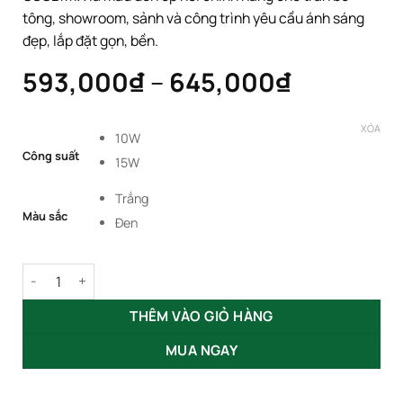
tông, showroom, sảnh và công trình yêu cầu ánh sáng
đẹp, lắp đặt gọn, bền.
Khoảng
593,000
₫
–
645,000
₫
giá:
từ
XÓA
10W
593,000
Công suất
15W
đến
645,000
Trắng
Màu sắc
Đen
Đèn Ốp Nổi Module Đơn 10W 15W GSOBM1X số lượng
THÊM VÀO GIỎ HÀNG
MUA NGAY