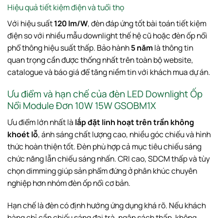
Hiệu quả tiết kiệm điện và tuổi thọ
Với hiệu suất
120 lm/W
, đèn đáp ứng tốt bài toán tiết kiệm
điện so với nhiều mẫu downlight thế hệ cũ hoặc đèn ốp nổi
phổ thông hiệu suất thấp. Bảo hành
5 năm
là thông tin
quan trọng cần được thống nhất trên toàn bộ website,
catalogue và báo giá để tăng niềm tin với khách mua dự án.
Ưu điểm và hạn chế của đèn LED Downlight Ốp
Nổi Module Đơn 10W 15W GSOBM1X
Ưu điểm lớn nhất là
lắp đặt linh hoạt trên trần không
khoét lỗ
, ánh sáng chất lượng cao, nhiều góc chiếu và hình
thức hoàn thiện tốt. Đèn phù hợp cả mục tiêu chiếu sáng
chức năng lẫn chiếu sáng nhấn. CRI cao, SDCM thấp và tùy
chọn dimming giúp sản phẩm đứng ở phân khúc chuyên
nghiệp hơn nhóm đèn ốp nổi cơ bản.
Hạn chế là đèn có định hướng ứng dụng khá rõ. Nếu khách
hàng chỉ cần chiếu sáng đại trà, ngân sách thấp, không