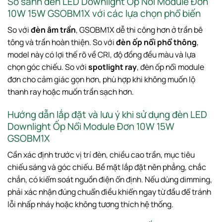
So sánh đèn LED Downlight Ốp Nổi Module Đơn
10W 15W GSOBM1X với các lựa chọn phổ biến
So với
đèn âm trần
, GSOBM1X dễ thi công hơn ở trần bê
tông và trần hoàn thiện. So với
đèn ốp nổi phổ thông
,
model này có lợi thế rõ về CRI, độ đồng đều màu và lựa
chọn góc chiếu. So với
spotlight ray
, đèn ốp nổi module
đơn cho cảm giác gọn hơn, phù hợp khi không muốn lộ
thanh ray hoặc muốn trần sạch hơn.
Hướng dẫn lắp đặt và lưu ý khi sử dụng đèn LED
Downlight Ốp Nổi Module Đơn 10W 15W
GSOBM1X
Cần xác định trước vị trí đèn, chiều cao trần, mục tiêu
chiếu sáng và góc chiếu. Bề mặt lắp đặt nên phẳng, chắc
chắn, có kiểm soát nguồn điện ổn định. Nếu dùng dimming,
phải xác nhận đúng chuẩn điều khiển ngay từ đầu để tránh
lỗi nhấp nháy hoặc không tương thích hệ thống.