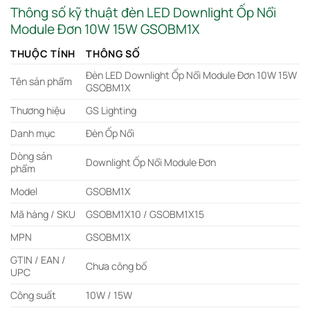
Thông số kỹ thuật đèn LED Downlight Ốp Nổi
Module Đơn 10W 15W GSOBM1X
THUỘC TÍNH
THÔNG SỐ
Đèn LED Downlight Ốp Nổi Module Đơn 10W 15W
Tên sản phẩm
GSOBM1X
Thương hiệu
GS Lighting
Danh mục
Đèn Ốp Nổi
Dòng sản
Downlight Ốp Nổi Module Đơn
phẩm
Model
GSOBM1X
Mã hàng / SKU
GSOBM1X10 / GSOBM1X15
MPN
GSOBM1X
GTIN / EAN /
Chưa công bố
UPC
Công suất
10W / 15W