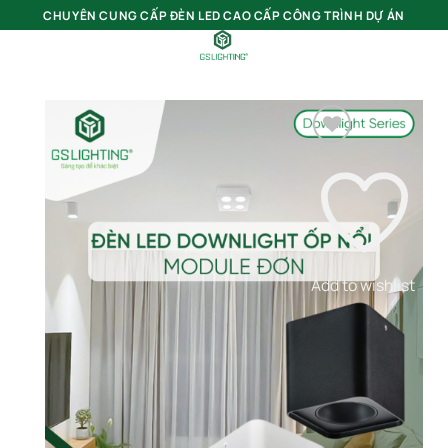
Bỏ
CHUYÊN CUNG CẤP ĐÈN LED CAO CẤP CÔNG TRÌNH DỰ ÁN
qua
nội
0
dung
Add to wishlist