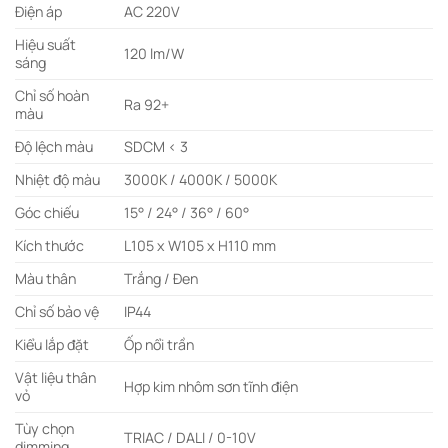
Điện áp
AC 220V
Hiệu suất
120 lm/W
sáng
Chỉ số hoàn
Ra 92+
màu
Độ lệch màu
SDCM < 3
Nhiệt độ màu
3000K / 4000K / 5000K
Góc chiếu
15° / 24° / 36° / 60°
Kích thước
L105 x W105 x H110 mm
Màu thân
Trắng / Đen
Chỉ số bảo vệ
IP44
Kiểu lắp đặt
Ốp nổi trần
Vật liệu thân
Hợp kim nhôm sơn tĩnh điện
vỏ
Tùy chọn
TRIAC / DALI / 0-10V
dimming