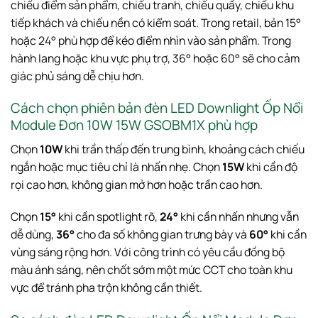
chiếu điểm sản phẩm, chiếu tranh, chiếu quầy, chiếu khu
tiếp khách và chiếu nền có kiểm soát. Trong retail, bản 15°
hoặc 24° phù hợp để kéo điểm nhìn vào sản phẩm. Trong
hành lang hoặc khu vực phụ trợ, 36° hoặc 60° sẽ cho cảm
giác phủ sáng dễ chịu hơn.
Cách chọn phiên bản đèn LED Downlight Ốp Nổi
Module Đơn 10W 15W GSOBM1X phù hợp
Chọn
10W
khi trần thấp đến trung bình, khoảng cách chiếu
ngắn hoặc mục tiêu chỉ là nhấn nhẹ. Chọn
15W
khi cần độ
rọi cao hơn, không gian mở hơn hoặc trần cao hơn.
Chọn
15°
khi cần spotlight rõ,
24°
khi cần nhấn nhưng vẫn
dễ dùng,
36°
cho đa số không gian trưng bày và
60°
khi cần
vùng sáng rộng hơn. Với công trình có yêu cầu đồng bộ
màu ánh sáng, nên chốt sớm một mức CCT cho toàn khu
vực để tránh pha trộn không cần thiết.