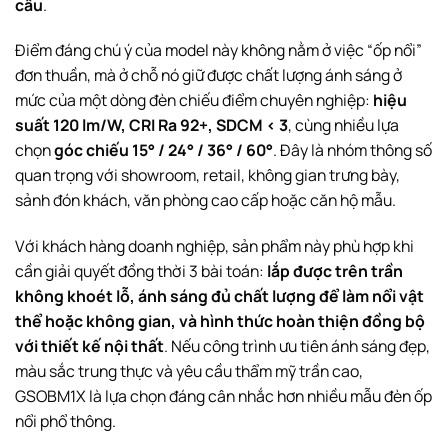
cấu
.
Điểm đáng chú ý của model này không nằm ở việc “ốp nổi”
đơn thuần, mà ở chỗ nó giữ được chất lượng ánh sáng ở
mức của một dòng đèn chiếu điểm chuyên nghiệp:
hiệu
suất 120 lm/W, CRI Ra 92+, SDCM < 3
, cùng nhiều lựa
chọn
góc chiếu 15° / 24° / 36° / 60°
. Đây là nhóm thông số
quan trọng với showroom, retail, không gian trưng bày,
sảnh đón khách, văn phòng cao cấp hoặc căn hộ mẫu.
Với khách hàng doanh nghiệp, sản phẩm này phù hợp khi
cần giải quyết đồng thời 3 bài toán:
lắp được trên trần
không khoét lỗ, ánh sáng đủ chất lượng để làm nổi vật
thể hoặc không gian, và hình thức hoàn thiện đồng bộ
với thiết kế nội thất
. Nếu công trình ưu tiên ánh sáng đẹp,
màu sắc trung thực và yêu cầu thẩm mỹ trần cao,
GSOBM1X là lựa chọn đáng cân nhắc hơn nhiều mẫu đèn ốp
nổi phổ thông.