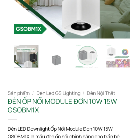
Sản phẩm
/
Đèn Led GS Lighting
/
Đèn Nội Thất
ĐÈN ỐP NỔI MODULE ĐƠN 10W 15W
GSOBM1X
Đèn LED Downlight Ốp Nổi Module Đơn 10W 15W
GSOBM1X là mẫu đèn ốp nổi chính hãng cho trần bê