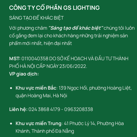
CÔNG TY CỔ PHẦN GS LIGHTING
SÁNG TẠO ĐỂ KHÁC BIỆT
Với phương châm
"Sáng tạo để khác biệt"
chúng tôi luôn
cố gắng đem lại cho khách hàng những trải nghiệm sản
phẩm mới nhất, hiện đại nhất
MST:
0110040358 DO SỞ KẾ HOẠCH VÀ ĐẦU TƯ THÀNH
PHỐ HÀ NỘI CẤP NGÀY 23/06/2022.
VP giao dịch:
Khu vực miền Bắc
: 139 Ngọc Hồi, phường Hoàng Liệt,
quận Hoàng Mai, Hà Nội
Liên hệ:
024 3868 4179
-
0963208338
Khu vực miền Trung
: 41 Phước Lý 14, Phường Hòa
Khánh, Thành phố Đà Nẵng