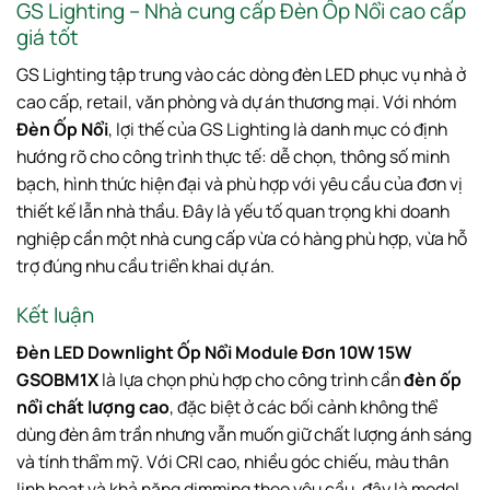
GS Lighting – Nhà cung cấp Đèn Ốp Nổi cao cấp
giá tốt
GS Lighting tập trung vào các dòng đèn LED phục vụ nhà ở
cao cấp, retail, văn phòng và dự án thương mại. Với nhóm
Đèn Ốp Nổi
, lợi thế của GS Lighting là danh mục có định
hướng rõ cho công trình thực tế: dễ chọn, thông số minh
bạch, hình thức hiện đại và phù hợp với yêu cầu của đơn vị
thiết kế lẫn nhà thầu. Đây là yếu tố quan trọng khi doanh
nghiệp cần một nhà cung cấp vừa có hàng phù hợp, vừa hỗ
trợ đúng nhu cầu triển khai dự án.
Kết luận
Đèn LED Downlight Ốp Nổi Module Đơn 10W 15W
GSOBM1X
là lựa chọn phù hợp cho công trình cần
đèn ốp
nổi chất lượng cao
, đặc biệt ở các bối cảnh không thể
dùng đèn âm trần nhưng vẫn muốn giữ chất lượng ánh sáng
và tính thẩm mỹ. Với CRI cao, nhiều góc chiếu, màu thân
linh hoạt và khả năng dimming theo yêu cầu, đây là model