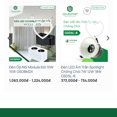
st
Add to wishlist
Add to wishlist
Đèn Ốp Nổi Module Đôi 10W
Đèn LED Âm Trần Spotlight
X
15W GSOBM2X
Chống Chói 7W 12W 18W
GSDSL-B
ảng
Khoảng
Khoảng
1,063,000
₫
–
1,224,000
₫
373,000
₫
–
734,000
₫
giá:
giá:
từ
từ
,000₫
1,063,000₫
373,000₫
đến
đến
,000₫
1,224,000₫
734,000₫