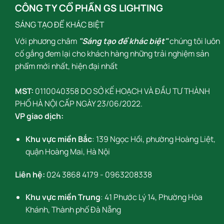
CÔNG TY CỔ PHẦN GS LIGHTING
SÁNG TẠO ĐỂ KHÁC BIỆT
Với phương châm
"Sáng tạo để khác biệt"
chúng tôi luôn
cố gắng đem lại cho khách hàng những trải nghiệm sản
phẩm mới nhất, hiện đại nhất
MST:
0110040358 DO SỞ KẾ HOẠCH VÀ ĐẦU TƯ THÀNH
PHỐ HÀ NỘI CẤP NGÀY 23/06/2022.
VP giao dịch:
Khu vực miền Bắc
: 139 Ngọc Hồi, phường Hoàng Liệt,
quận Hoàng Mai, Hà Nội
Liên hệ:
024 3868 4179
-
0963208338
Khu vực miền Trung
: 41 Phước Lý 14, Phường Hòa
Khánh, Thành phố Đà Nẵng