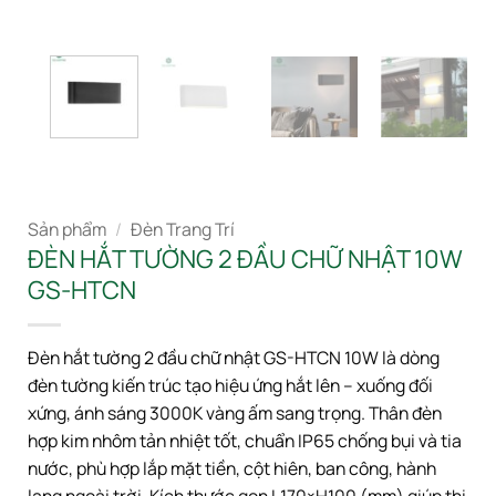
Sản phẩm
/
Đèn Trang Trí
ĐÈN HẮT TƯỜNG 2 ĐẦU CHỮ NHẬT 10W
GS-HTCN
Đèn hắt tường 2 đầu chữ nhật GS-HTCN 10W là dòng
đèn tường kiến trúc tạo hiệu ứng hắt lên – xuống đối
xứng, ánh sáng 3000K vàng ấm sang trọng. Thân đèn
hợp kim nhôm tản nhiệt tốt, chuẩn IP65 chống bụi và tia
nước, phù hợp lắp mặt tiền, cột hiên, ban công, hành
lang ngoài trời. Kích thước gọn L170×H100 (mm) giúp thi