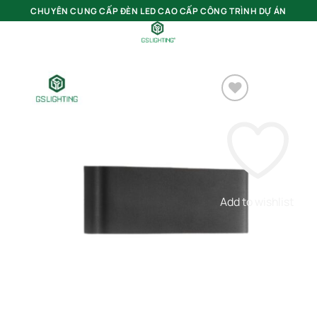
Bỏ
CHUYÊN CUNG CẤP ĐÈN LED CAO CẤP CÔNG TRÌNH DỰ ÁN
qua
nội
0
dung
Add to wishlist