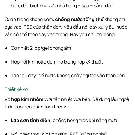
hơn, đặc biệt khu vực nhà hàng – spa – sảnh đón.
Quan trọng không kém:
chống nước tổng thể
không chỉ
dựa vào IP65 của thân đèn. Nếu đầu nối dây xử lý ẩu, nước
vẫn có thể theo dây vào trong. Hãy yêu cầu thi công:
Co nhiệt 2 lớp/gel chống ẩm
Hộp nối kín hoặc domino trong hộp kỹ thuật
Tạo “gụ dây” để nước không chảy ngược vào thân đèn
Thiết kế vỏ
Vỏ
hợp kim nhôm
vừa tản nhiệt vừa bền. Để dùng lâu ngoài
trời, bạn nên quan tâm thêm:
Lớp sơn tĩnh điện
: chống bong tróc khi nắng mưa;
Mối ghép/ron: kín khít giúp IP65 “đúng nghĩa”;