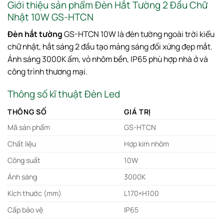
Giới thiệu sản phẩm Đèn Hắt Tường 2 Đầu Chữ
Nhật 10W GS-HTCN
Đèn hắt tường
GS-HTCN 10W là đèn tường ngoài trời kiểu
chữ nhật, hắt sáng 2 đầu tạo mảng sáng đối xứng đẹp mắt.
Ánh sáng 3000K ấm, vỏ nhôm bền, IP65 phù hợp nhà ở và
công trình thương mại.
Thông số kĩ thuật Đèn Led
THÔNG SỐ
GIÁ TRỊ
Mã sản phẩm
GS-HTCN
Chất liệu
Hợp kim nhôm
Công suất
10W
Ánh sáng
3000K
Kích thước (mm)
L170×H100
Cấp bảo vệ
IP65