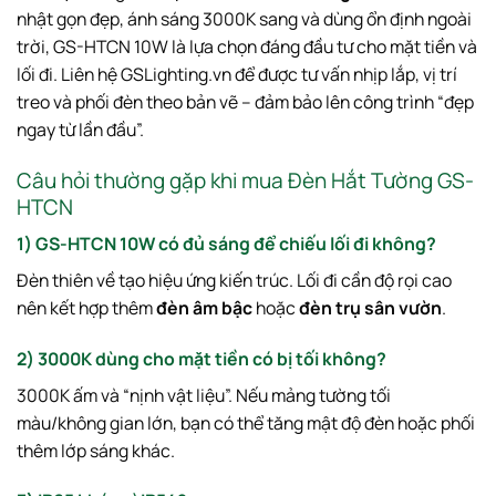
nhật gọn đẹp, ánh sáng 3000K sang và dùng ổn định ngoài
trời, GS-HTCN 10W là lựa chọn đáng đầu tư cho mặt tiền và
lối đi. Liên hệ GSLighting.vn để được tư vấn nhịp lắp, vị trí
treo và phối đèn theo bản vẽ – đảm bảo lên công trình “đẹp
ngay từ lần đầu”.
Câu hỏi thường gặp khi mua Đèn Hắt Tường GS-
HTCN
1) GS-HTCN 10W có đủ sáng để chiếu lối đi không?
Đèn thiên về tạo hiệu ứng kiến trúc. Lối đi cần độ rọi cao
nên kết hợp thêm
đèn âm bậc
hoặc
đèn trụ sân vườn
.
2) 3000K dùng cho mặt tiền có bị tối không?
3000K ấm và “nịnh vật liệu”. Nếu mảng tường tối
màu/không gian lớn, bạn có thể tăng mật độ đèn hoặc phối
thêm lớp sáng khác.