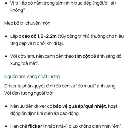
Vị trí lắp có nằm trong tầm nhìn trực tiếp (ngồi/đi lại)
không?
Mẹo bố trí chuyên môn:
Lắp ở
cao độ 1.6–2.2m
(tùy công trình) thường cho hiệu
ứng đẹp và ít chói khi đi lại.
Với cột/lam, nên canh đèn theo
tim cột
để ánh sáng đối
xứng “đã mắt”.
Nguồn ánh sáng chất lượng
Driver là phần quyết định độ bền và “độ mượt” ánh sáng.
Với đèn tường ngoài trời:
Nên ưu tiên driver có
bảo vệ quá áp/quá nhiệt
, hoạt
động ổn định khi điện áp dao động.
Hạn chế
flicker
(nhấp nháy) giúp không gian nhìn “êm”