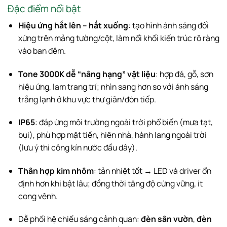
Đặc điểm nổi bật
Hiệu ứng hắt lên – hắt xuống
: tạo hình ánh sáng đối
xứng trên mảng tường/cột, làm nổi khối kiến trúc rõ ràng
vào ban đêm.
Tone 3000K dễ “nâng hạng” vật liệu
: hợp đá, gỗ, sơn
hiệu ứng, lam trang trí; nhìn sang hơn so với ánh sáng
trắng lạnh ở khu vực thư giãn/đón tiếp.
IP65
: đáp ứng môi trường ngoài trời phổ biến (mưa tạt,
bụi), phù hợp mặt tiền, hiên nhà, hành lang ngoài trời
(lưu ý thi công kín nước đầu dây).
Thân hợp kim nhôm
: tản nhiệt tốt → LED và driver ổn
định hơn khi bật lâu; đồng thời tăng độ cứng vững, ít
cong vênh.
Dễ phối hệ chiếu sáng cảnh quan:
đèn sân vườn
,
đèn