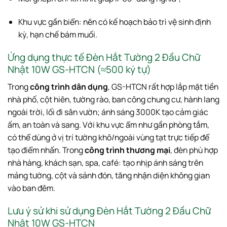
Khu vực gần biển: nên có kế hoạch bảo trì vệ sinh định
kỳ, hạn chế bám muối.
Ứng dụng thực tế Đèn Hắt Tường 2 Đầu Chữ
Nhật 10W GS-HTCN (≈500 ký tự)
Trong
công trình dân dụng
, GS-HTCN rất hợp lắp mặt tiền
nhà phố, cột hiên, tường rào, ban công chung cư, hành lang
ngoài trời, lối đi sân vườn; ánh sáng 3000K tạo cảm giác
ấm, an toàn và sang. Với khu vực ẩm như gần phòng tắm,
có thể dùng ở vị trí tường khô/ngoài vùng tạt trực tiếp để
tạo điểm nhấn. Trong
công trình thương mại
, đèn phù hợp
nhà hàng, khách sạn, spa, café: tạo nhịp ánh sáng trên
mảng tường, cột và sảnh đón, tăng nhận diện không gian
vào ban đêm.
Lưu ý sử khi sử dụng Đèn Hắt Tường 2 Đầu Chữ
Nhật 10W GS-HTCN