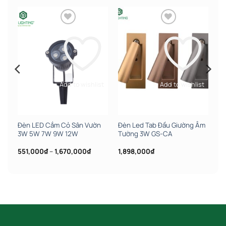
st
Add to wishlist
Add to wishlist
Đèn LED Cắm Cỏ Sân Vườn
Đèn Led Tab Đầu Giường Âm
3W 5W 7W 9W 12W
Tường 3W GS-CA
ảng
Khoảng
551,000
₫
–
1,670,000
₫
1,898,000
₫
giá:
từ
,000₫
551,000₫
đến
,000₫
1,670,000₫