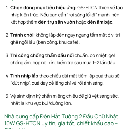
Chọn đúng mục tiêu hiệu ứng
: GS-HTCN thiên về tạo
nhịp kiến trúc. Nếu bạn cần “rọi sáng lối đi” mạnh, nên
kết hợp thêm
đèn trụ sân vườn
hoặc
đèn âm bậc
.
Tránh chói
: không lắp đèn ngay ngang tầm mắt ở vị trí
ghế ngồi lâu (ban công, khu cafe).
Thi công chống thấm đầu nối
chuẩn: co nhiệt, gel
chống ẩm, hộp nối kín; kiểm tra sau mưa 1–2 lần đầu.
Tính nhịp lắp
theo chiều dài mặt tiền: lắp quá thưa sẽ
“đứt nhịp”, quá dày dễ lãng phí và rối ánh sáng.
Vệ sinh định kỳ phần miệng chiếu để giữ vệt sáng sắc,
nhất là khu vực bụi/đường lớn.
Nhà cung cấp Đèn Hắt Tường 2 Đầu Chữ Nhật
10W GS-HTCN uy tín, giá tốt, chiết khấu cao –