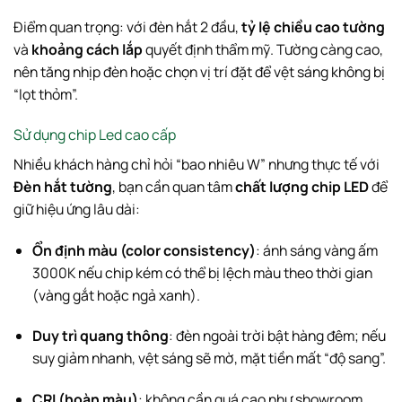
Điểm quan trọng: với đèn hắt 2 đầu,
tỷ lệ chiều cao tường
và
khoảng cách lắp
quyết định thẩm mỹ. Tường càng cao,
nên tăng nhịp đèn hoặc chọn vị trí đặt để vệt sáng không bị
“lọt thỏm”.
Sử dụng chip Led cao cấp
Nhiều khách hàng chỉ hỏi “bao nhiêu W” nhưng thực tế với
Đèn hắt tường
, bạn cần quan tâm
chất lượng chip LED
để
giữ hiệu ứng lâu dài:
Ổn định màu (color consistency)
: ánh sáng vàng ấm
3000K nếu chip kém có thể bị lệch màu theo thời gian
(vàng gắt hoặc ngả xanh).
Duy trì quang thông
: đèn ngoài trời bật hàng đêm; nếu
suy giảm nhanh, vệt sáng sẽ mờ, mặt tiền mất “độ sang”.
CRI (hoàn màu)
: không cần quá cao như showroom