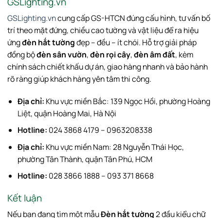
GSLighting.vn
GSLighting.vn
cung cấp GS-HTCN đúng cấu hình, tư vấn bố
trí theo mặt đứng, chiều cao tường và vật liệu để ra hiệu
ứng
đèn hắt tường
đẹp – đều – ít chói. Hỗ trợ giải pháp
đồng bộ
đèn sân vườn
,
đèn rọi cây
,
đèn âm đất
, kèm
chính sách chiết khấu dự án, giao hàng nhanh và bảo hành
rõ ràng giúp khách hàng yên tâm thi công.
Địa chỉ:
Khu vực miền Bắc: 139 Ngọc Hồi, phường Hoàng
Liệt, quận Hoàng Mai, Hà Nội
Hotline:
024 3868 4179 – 0963208338
Địa chỉ:
Khu vực miền Nam: 28 Nguyễn Thái Học,
phường Tân Thành, quận Tân Phú, HCM
Hotline:
028 3866 1888 – 093 371 8668
Kết luận
Nếu bạn đang tìm một mẫu
Đèn hắt tường
2 đầu kiểu chữ