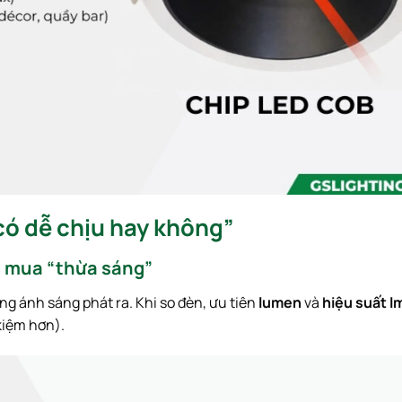
có dễ chịu hay không”
g mua “thừa sáng”
ng ánh sáng phát ra. Khi so đèn, ưu tiên
lumen
và
hiệu suất 
kiệm hơn).