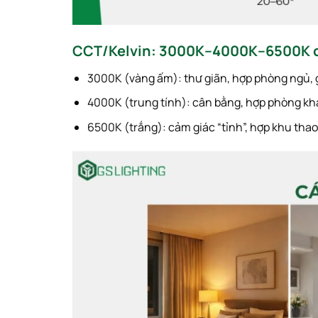
CCT/Kelvin: 3000K–4000K–6500K c
3000K (vàng ấm): thư giãn, hợp phòng ngủ, 
4000K (trung tính): cân bằng, hợp phòng kh
6500K (trắng): cảm giác “tỉnh”, hợp khu tha