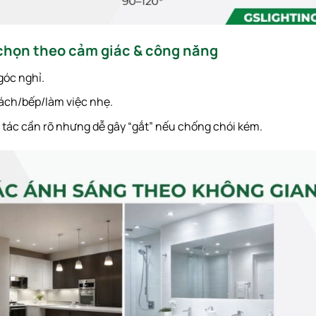
họn theo cảm giác & công năng
góc nghỉ.
ách/bếp/làm việc nhẹ.
o tác cần rõ nhưng dễ gây “gắt” nếu chống chói kém.