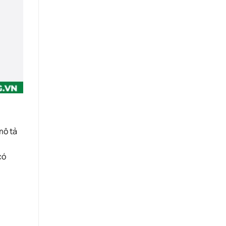
mô tả
có