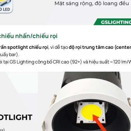
chiếu nhấn/chiếu rọi
ần spotlight chiếu rọi
, vì dễ tạo
độ rọi trung tâm cao (center
quầy bar).
i tại GS Lighting công bố CRI cao (92+) và hiệu suất ~120 lm/