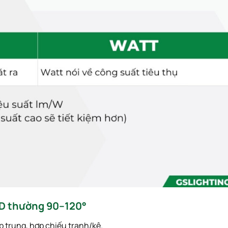
D thường 90–120°
p trung, hợp chiếu tranh/kệ.