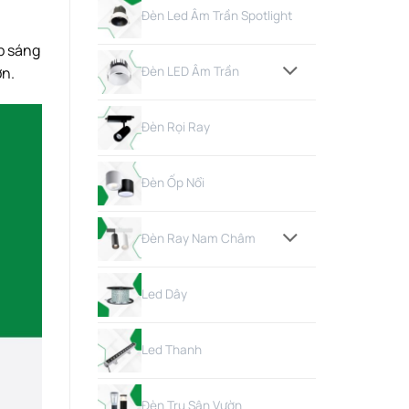
Đèn Led Âm Trần Spotlight
p sáng
Đèn LED Âm Trần
ơn.
Đèn Rọi Ray
Đèn Ốp Nổi
Đèn Ray Nam Châm
Led Dây
Led Thanh
Đèn Trụ Sân Vườn