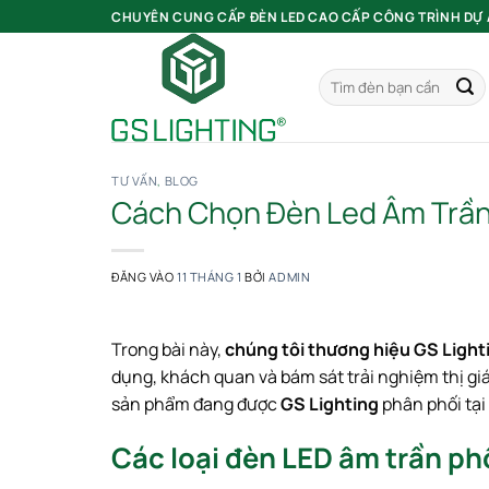
Bỏ
CHUYÊN CUNG CẤP ĐÈN LED CAO CẤP CÔNG TRÌNH DỰ
qua
nội
Tìm
dung
kiếm:
TƯ VẤN
,
BLOG
Cách Chọn Đèn Led Âm Trần
ĐĂNG VÀO
11 THÁNG 1
BỞI
ADMIN
Trong bài này,
chúng tôi thương hiệu GS Light
dụng, khách quan và bám sát trải nghiệm thị gi
sản phẩm đang được
GS Lighting
phân phối tại
Các loại đèn LED âm trần phổ