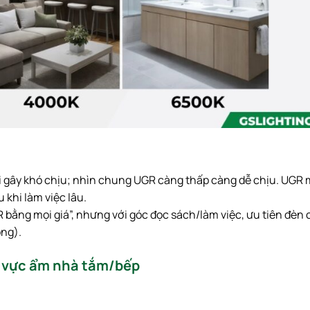
i gây khó chịu; nhìn chung UGR càng thấp càng dễ chịu. UGR 
 khi làm việc lâu.
 bằng mọi giá”, nhưng với góc đọc sách/làm việc, ưu tiên đèn 
ong).
u vực ẩm nhà tắm/bếp