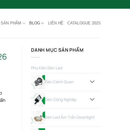
SẢN PHẨM
BLOG
LIÊN HỆ
CATALOGUE 2025
DANH MỤC SẢN PHẨM
26
Phụ Kiện Đèn Led
Đèn Cảnh Quan
p
uẩn
Đèn Công Nghiệp
Đèn Led Âm Trần Downlight