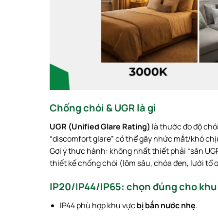
Chống chói & UGR là gì
UGR (Unified Glare Rating)
là thước đo độ chó
“discomfort glare” có thể gây nhức mắt/khó chịu
Gợi ý thực hành: không nhất thiết phải “săn UGR
thiết kế chống chói (lõm sâu, chóa đen, lưới tổ 
IP20/IP44/IP65: chọn đúng cho kh
IP44 phù hợp khu vực
bị bắn nước nhẹ
.