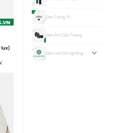
Đèn Trang Trí
Đèn Âm Cầu Thang
 lux)
Đèn Led GS Lighting
W.