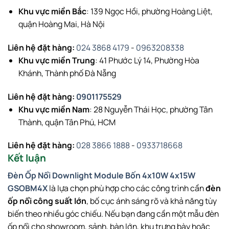
Khu vực miền Bắc
: 139 Ngọc Hồi, phường Hoàng Liệt,
quận Hoàng Mai, Hà Nội
Liên hệ đặt hàng:
024 3868 4179
-
0963208338
Khu vực miền Trung
: 41 Phước Lý 14, Phường Hòa
Khánh, Thành phố Đà Nẵng
Liên hệ đặt hàng:
0901175529
Khu vực miền Nam
: 28 Nguyễn Thái Học, phường Tân
Thành, quận Tân Phú, HCM
Liên hệ đặt hàng:
028 3866 1888
-
0933718668
Kết luận
Đèn Ốp Nổi Downlight Module Bốn 4x10W 4x15W
GSOBM4X
là lựa chọn phù hợp cho các công trình cần
đèn
ốp nổi công suất lớn
, bố cục ánh sáng rõ và khả năng tùy
biến theo nhiều góc chiếu. Nếu bạn đang cần một mẫu đèn
ốp nổi cho showroom, sảnh, bàn lớn, khu trưng bày hoặc