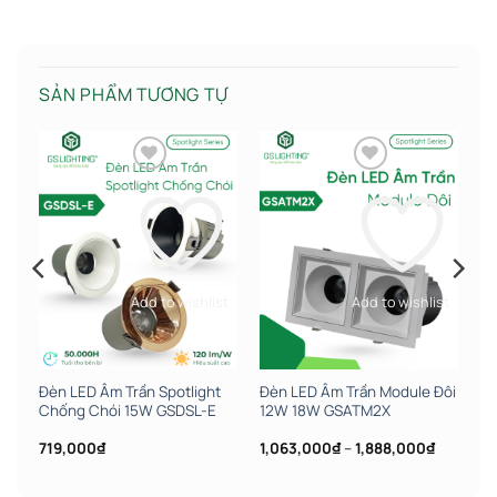
SẢN PHẨM TƯƠNG TỰ
st
Add to wishlist
Add to wishlist
W
Đèn LED Âm Trần Spotlight
Đèn LED Âm Trần Module Đôi
Chống Chói 15W GSDSL-E
12W 18W GSATM2X
Khoảng
Khoảng
719,000
₫
1,063,000
₫
–
1,888,000
₫
iá:
giá:
ừ
từ
,063,000₫
1,063,00