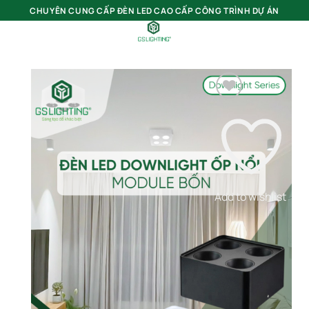
Bỏ
CHUYÊN CUNG CẤP ĐÈN LED CAO CẤP CÔNG TRÌNH DỰ ÁN
qua
nội
0
dung
Add to wishlist