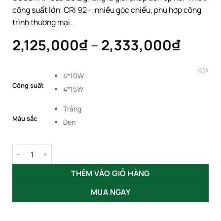
công suất lớn, CRI 92+, nhiều góc chiếu, phù hợp công
trình thương mại.
Khoả
2,125,000
₫
–
2,333,000
₫
giá:
từ
XÓA
4*10W
2,125
Công suất
4*15W
đến
2,333
Trắng
Màu sắc
Đen
Đèn Ốp Nổi Downlight Module Bốn 4x10W 4x15W GSOBM4X số
THÊM VÀO GIỎ HÀNG
MUA NGAY