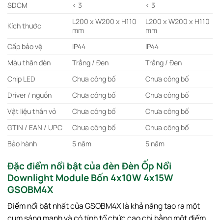
SDCM
< 3
< 3
L200 x W200 x H110
L200 x W200 x H110
Kích thước
mm
mm
Cấp bảo vệ
IP44
IP44
Màu thân đèn
Trắng / Đen
Trắng / Đen
Chip LED
Chưa công bố
Chưa công bố
Driver / nguồn
Chưa công bố
Chưa công bố
Vật liệu thân vỏ
Chưa công bố
Chưa công bố
GTIN / EAN / UPC
Chưa công bố
Chưa công bố
Bảo hành
5 năm
5 năm
Đặc điểm nổi bật của đèn Đèn Ốp Nổi
Downlight Module Bốn 4x10W 4x15W
GSOBM4X
Điểm nổi bật nhất của GSOBM4X là khả năng tạo ra một
cụm sáng mạnh và có tính tổ chức cao chỉ bằng một điểm