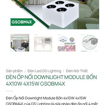
Sản phẩm
/
Đèn Led GS Lighting
/
Đèn Nội Thất
ĐÈN ỐP NỔI DOWNLIGHT MODULE BỐN
4X10W 4X15W GSOBM4X
Đèn Ốp Nổi Downlight Module Bốn 4x10W 4x15W
GSOBM4X của GS Lighting là giải pháp đèn ốp nổi 4 mắt