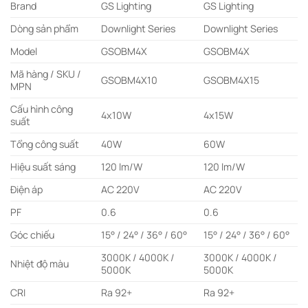
Brand
GS Lighting
GS Lighting
Dòng sản phẩm
Downlight Series
Downlight Series
Model
GSOBM4X
GSOBM4X
Mã hàng / SKU /
GSOBM4X10
GSOBM4X15
MPN
Cấu hình công
4x10W
4x15W
suất
Tổng công suất
40W
60W
Hiệu suất sáng
120 lm/W
120 lm/W
Điện áp
AC 220V
AC 220V
PF
0.6
0.6
Góc chiếu
15° / 24° / 36° / 60°
15° / 24° / 36° / 60°
3000K / 4000K /
3000K / 4000K /
Nhiệt độ màu
5000K
5000K
CRI
Ra 92+
Ra 92+