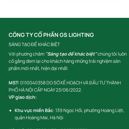
đến
đến
,224,000₫
1,888,00
CÔNG TY CỔ PHẦN GS LIGHTING
SÁNG TẠO ĐỂ KHÁC BIỆT
Với phương châm
"Sáng tạo để khác biệt"
chúng tôi luôn
cố gắng đem lại cho khách hàng những trải nghiệm sản
phẩm mới nhất, hiện đại nhất
MST:
0110040358 DO SỞ KẾ HOẠCH VÀ ĐẦU TƯ THÀNH
PHỐ HÀ NỘI CẤP NGÀY 23/06/2022.
VP giao dịch:
Khu vực miền Bắc
: 139 Ngọc Hồi, phường Hoàng Liệt,
quận Hoàng Mai, Hà Nội