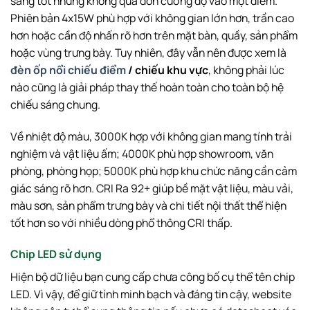
sáng tốt nhưng không quá dồn cường độ vào một điểm.
Phiên bản 4x15W phù hợp với không gian lớn hơn, trần cao
hơn hoặc cần độ nhấn rõ hơn trên mặt bàn, quầy, sản phẩm
hoặc vùng trưng bày. Tuy nhiên, đây vẫn nên được xem là
đèn ốp nổi chiếu điểm
/ chiếu khu vực
, không phải lúc
nào cũng là giải pháp thay thế hoàn toàn cho toàn bộ hệ
chiếu sáng chung.
Về nhiệt độ màu, 3000K hợp với không gian mang tính trải
nghiệm và vật liệu ấm; 4000K phù hợp showroom, văn
phòng, phòng họp; 5000K phù hợp khu chức năng cần cảm
giác sáng rõ hơn. CRI Ra 92+ giúp bề mặt vật liệu, màu vải,
màu sơn, sản phẩm trưng bày và chi tiết nội thất thể hiện
tốt hơn so với nhiều dòng phổ thông CRI thấp.
Chip LED sử dụng
Hiện bộ dữ liệu bạn cung cấp chưa công bố cụ thể tên chip
LED. Vì vậy, để giữ tính minh bạch và đáng tin cậy, website