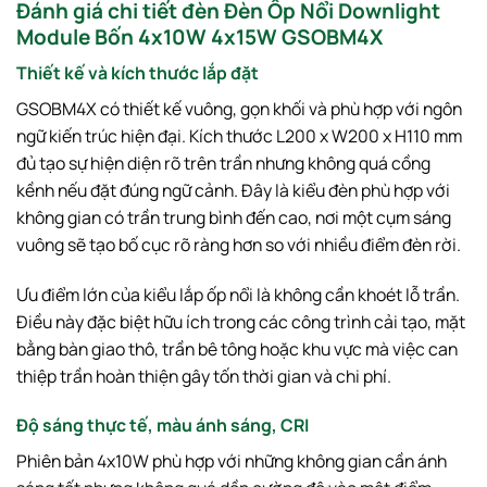
Đánh giá chi tiết đèn Đèn Ốp Nổi Downlight
Module Bốn 4x10W 4x15W GSOBM4X
Thiết kế và kích thước lắp đặt
GSOBM4X có thiết kế vuông, gọn khối và phù hợp với ngôn
ngữ kiến trúc hiện đại. Kích thước L200 x W200 x H110 mm
đủ tạo sự hiện diện rõ trên trần nhưng không quá cồng
kềnh nếu đặt đúng ngữ cảnh. Đây là kiểu đèn phù hợp với
không gian có trần trung bình đến cao, nơi một cụm sáng
vuông sẽ tạo bố cục rõ ràng hơn so với nhiều điểm đèn rời.
Ưu điểm lớn của kiểu lắp ốp nổi là không cần khoét lỗ trần.
Điều này đặc biệt hữu ích trong các công trình cải tạo, mặt
bằng bàn giao thô, trần bê tông hoặc khu vực mà việc can
thiệp trần hoàn thiện gây tốn thời gian và chi phí.
Độ sáng thực tế, màu ánh sáng, CRI
Phiên bản 4x10W phù hợp với những không gian cần ánh