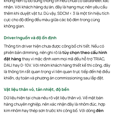
không nên tự bổ sung thông tin nếu chưa có datasheet xác
nhận. Với khách hàng dự án, đây là hạng mục nên yêu cầu
thêm khi duyệt vật tư. Dù vậy, SDCM < 3 là một tín hiệu tích
cực cho độ đồng đều màu giữa các bộ đèn trong cùng
không gian.
Driver/nguồn và độ ổn định
Thông tin driver hiện chưa được công bố chi tiết. Nếu có
phiên bản dimming, nên ghi rõ là
tùy chọn theo cấu hình
đặt hàng
thay vì mặc định xem mọi mã đều hỗ trợ TRIAC,
DALI hay 0-10V. Với nhóm khách hàng thiết kế thi công, đây
là thông tin rất quan trọng vì liên quan trực tiếp đến hệ điều
khiển, dự toán và phương án commissioning sau lắp đặt.
Vật liệu thân vỏ, tản nhiệt, độ bền
Dữ liệu hiện tại chưa nêu rõ vật liệu thân vỏ. Về mặt bán
hàng chuyên nghiệp, nên xác nhận đây là nhôm đúc, hợp
kim nhôm hay thép sơn trước khi công bố. Với dòng
đèn