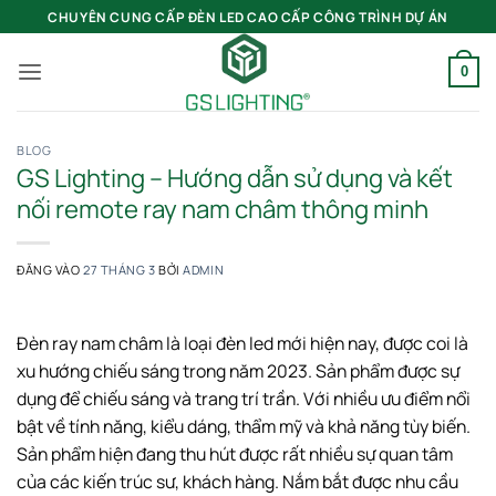
Bỏ
CHUYÊN CUNG CẤP ĐÈN LED CAO CẤP CÔNG TRÌNH DỰ ÁN
qua
nội
0
dung
BLOG
GS Lighting – Hướng dẫn sử dụng và kết
nối remote ray nam châm thông minh
ĐĂNG VÀO
27 THÁNG 3
BỞI
ADMIN
Đèn ray nam châm là loại đèn led mới hiện nay, được coi là
xu hướng chiếu sáng trong năm 2023. Sản phẩm được sự
dụng để chiếu sáng và trang trí trần. Với nhiều ưu điểm nổi
bật về tính năng, kiểu dáng, thẩm mỹ và khả năng tùy biến.
Sản phẩm hiện đang thu hút được rất nhiều sự quan tâm
của các kiến trúc sư, khách hàng. Nắm bắt được nhu cầu