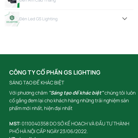
Đèn Âm Cầu Thang
Đèn Led GS Lighting
CÔNG TY CỔ PHẦN GS LIGHTING
SÁNG TẠO ĐỂ KHÁC BIỆT
Với phương châm
"Sáng tạo để khác biệt"
chúng tôi luôn
cố gắng đem lại cho khách hàng những trải nghiệm sản
phẩm mới nhất, hiện đại nhất
MST:
0110040358 DO SỞ KẾ HOẠCH VÀ ĐẦU TƯ THÀNH
PHỐ HÀ NỘI CẤP NGÀY 23/06/2022.