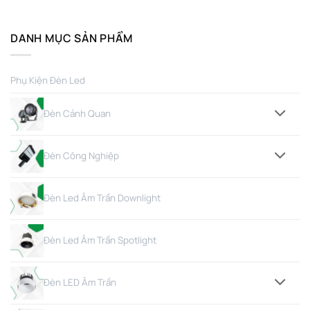
DANH MỤC SẢN PHẨM
Phụ Kiện Đèn Led
Đèn Cảnh Quan
Đèn Công Nghiệp
Đèn Led Âm Trần Downlight
Đèn Led Âm Trần Spotlight
Đèn LED Âm Trần