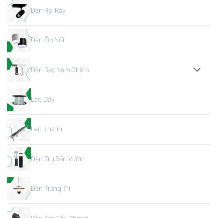
Đèn Rọi Ray
Đèn Ốp Nổi
Đèn Ray Nam Châm
Led Dây
Led Thanh
Đèn Trụ Sân Vườn
Đèn Trang Trí