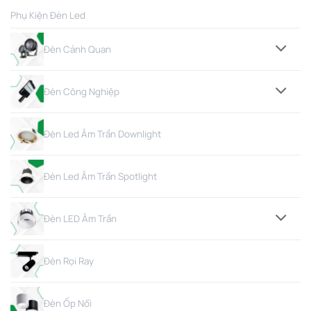
Phụ Kiện Đèn Led
Đèn Cảnh Quan
Đèn Công Nghiệp
Đèn Led Âm Trần Downlight
Đèn Led Âm Trần Spotlight
Đèn LED Âm Trần
Đèn Rọi Ray
Đèn Ốp Nổi