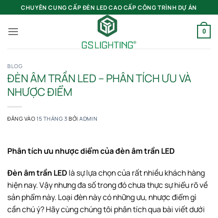
Bỏ
CHUYÊN CUNG CẤP ĐÈN LED CAO CẤP CÔNG TRÌNH DỰ ÁN
qua
nội
0
dung
BLOG
ĐÈN ÂM TRẦN LED – PHÂN TÍCH ƯU VÀ
NHƯỢC ĐIỂM
ĐĂNG VÀO
15 THÁNG 3
BỞI
ADMIN
Phân tích ưu nhược diểm của đèn âm trần LED
Đèn âm trần LED
là sự lựa chọn của rất nhiều khách hàng
hiện nay. Vậy nhưng đa số trong đó chưa thực sự hiểu rõ về
sản phẩm này. Loại đèn này có những ưu, nhược điểm gì
cần chú ý? Hãy cùng chúng tôi phân tích qua bài viết dưới