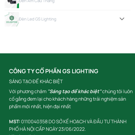
Đèn Âm Cầu Thang
Đèn Led GS Lighting
CÔNG TY CỔ PHẦN GS LIGHTING
SÁNG TẠO ĐỂ KHÁC BIỆT
Với phương châm
"Sáng tạo để khác biệt"
chúng tôi luôn
cố gắng đem lại cho khách hàng những trải nghiệm sản
phẩm mới nhất, hiện đại nhất
MST:
0110040358 DO SỞ KẾ HOẠCH VÀ ĐẦU TƯ THÀNH
PHỐ HÀ NỘI CẤP NGÀY 23/06/2022.