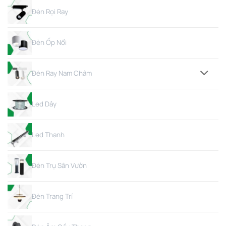
Đèn Rọi Ray
Đèn Ốp Nổi
Đèn Ray Nam Châm
Led Dây
Led Thanh
Đèn Trụ Sân Vườn
Đèn Trang Trí