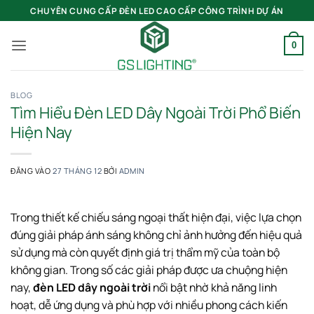
Bỏ
CHUYÊN CUNG CẤP ĐÈN LED CAO CẤP CÔNG TRÌNH DỰ ÁN
qua
nội
0
dung
BLOG
Tìm Hiểu Đèn LED Dây Ngoài Trời Phổ Biến
Hiện Nay
ĐĂNG VÀO
27 THÁNG 12
BỞI
ADMIN
Trong thiết kế chiếu sáng ngoại thất hiện đại, việc lựa chọn
đúng giải pháp ánh sáng không chỉ ảnh hưởng đến hiệu quả
sử dụng mà còn quyết định giá trị thẩm mỹ của toàn bộ
không gian. Trong số các giải pháp được ưa chuộng hiện
nay,
đèn LED dây ngoài trời
nổi bật nhờ khả năng linh
hoạt, dễ ứng dụng và phù hợp với nhiều phong cách kiến