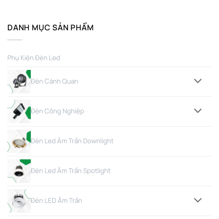
DANH MỤC SẢN PHẨM
Phụ Kiện Đèn Led
Đèn Cảnh Quan
Đèn Công Nghiệp
Đèn Led Âm Trần Downlight
Đèn Led Âm Trần Spotlight
Đèn LED Âm Trần