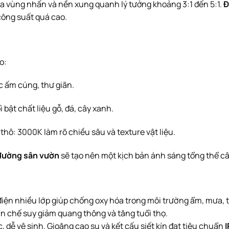
 giữa vùng nhấn và nền xung quanh lý tưởng khoảng 3:1 đến 5:1.
Đ
công suất quá cao.
o:
ác ấm cúng, thư giãn.
 bật chất liệu gỗ, đá, cây xanh.
hô: 3000K làm rõ chiều sâu và texture vật liệu.
đường sân vườn
sẽ tạo nên một kịch bản ánh sáng tổng thể câ
điện nhiều lớp giúp chống oxy hóa trong môi trường ẩm, mưa, t
n chế suy giảm quang thông và tăng tuổi thọ.
c, dễ vệ sinh. Gioăng cao su và kết cấu siết kín đạt tiêu chuẩn