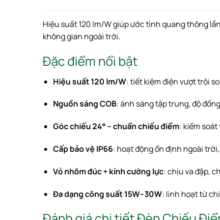
Hiệu suất 120 lm/W giúp ước tính quang thông lầ
không gian ngoài trời.
Đặc điểm nổi bật
Hiệu suất 120 lm/W
: tiết kiệm điện vượt trội 
Nguồn sáng COB
: ánh sáng tập trung, độ đồng
Góc chiếu 24° – chuẩn chiếu điểm
: kiểm soát
Cấp bảo vệ IP66
: hoạt động ổn định ngoài trời
Vỏ nhôm đúc + kính cường lực
: chịu va đập, c
Đa dạng công suất 15W–30W
: linh hoạt từ c
Đánh giá chi tiết Đèn Chiếu