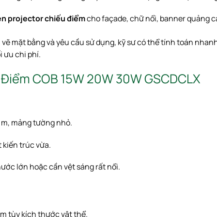
n projector chiếu điểm
cho façade, chữ nổi, banner quảng cá
n vẽ mặt bằng và yêu cầu sử dụng, kỹ sư có thể tính toán nhan
 ưu chi phí.
iếu Điểm COB 15W 20W 30W GSCDCLX
2 m, mảng tường nhỏ.
 kiến trúc vừa.
hước lớn hoặc cần vệt sáng rất nổi.
m tùy kích thước vật thể.