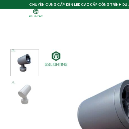
Bỏ
CHUYÊN CUNG CẤP ĐÈN LED CAO CẤP CÔNG TRÌNH DỰ
qua
Tìm
kiếm:
nội
dung