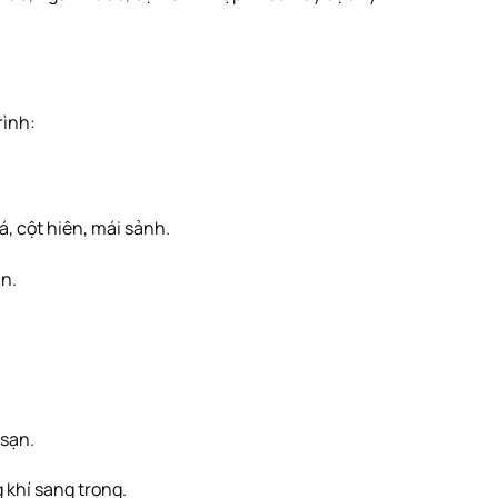
rình:
, cột hiên, mái sảnh.
n.
 sạn.
 khí sang trọng.