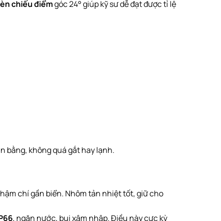
èn chiếu điểm
góc 24° giúp kỹ sư dễ đạt được tỉ lệ
n bằng, không quá gắt hay lạnh.
hậm chí gần biển. Nhôm tản nhiệt tốt, giữ cho
IP66
, ngăn nước, bụi xâm nhập. Điều này cực kỳ