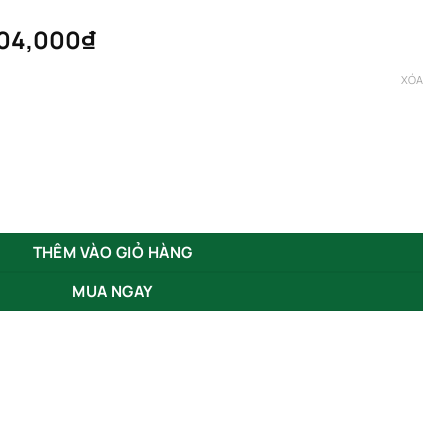
Khoảng
04,000
₫
giá:
từ
XÓA
2,574,000₫
đến
4,004,000₫
0W 30W GSCDCLX số lượng
THÊM VÀO GIỎ HÀNG
MUA NGAY