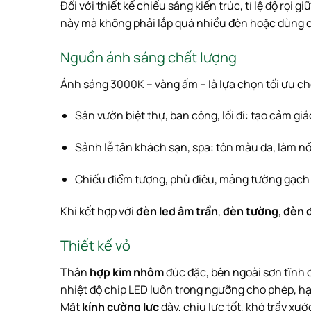
Đối với thiết kế chiếu sáng kiến trúc, tỉ lệ độ rọi
này mà không phải lắp quá nhiều đèn hoặc dùng 
Nguồn ánh sáng chất lượng
Ánh sáng 3000K – vàng ấm – là lựa chọn tối ưu ch
Sân vườn biệt thự, ban công, lối đi: tạo cảm gi
Sảnh lễ tân khách sạn, spa: tôn màu da, làm nổi
Chiếu điểm tượng, phù điêu, mảng tường gạch t
Khi kết hợp với
đèn led âm trần
,
đèn tường
,
đèn 
Thiết kế vỏ
Thân
hợp kim nhôm
đúc đặc, bên ngoài sơn tĩnh 
nhiệt độ chip LED luôn trong ngưỡng cho phép, hạ
Mặt
kính cường lực
dày, chịu lực tốt, khó trầy xướ