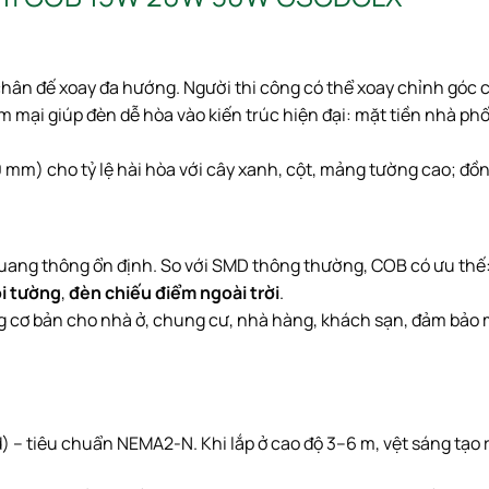
 chân đế xoay đa hướng. Người thi công có thể xoay chỉnh góc 
 mại giúp đèn dễ hòa vào kiến trúc hiện đại: mặt tiền nhà phố,
mm) cho tỷ lệ hài hòa với cây xanh, cột, mảng tường cao; đồng
quang thông ổn định. So với SMD thông thường, COB có ưu thế
ọi tường
,
đèn chiếu điểm ngoài trời
.
g cơ bản cho nhà ở, chung cư, nhà hàng, khách sạn, đảm bảo m
) – tiêu chuẩn NEMA2-N. Khi lắp ở cao độ 3–6 m, vệt sáng tạo r