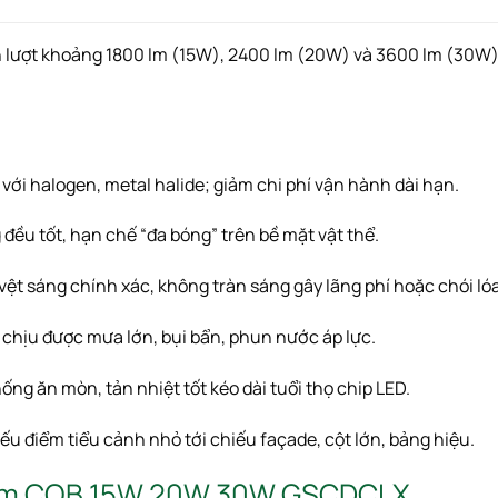
n lượt khoảng 1800 lm (15W), 2400 lm (20W) và 3600 lm (30W) 
so với halogen, metal halide; giảm chi phí vận hành dài hạn.
 đều tốt, hạn chế “đa bóng” trên bề mặt vật thể.
 vệt sáng chính xác, không tràn sáng gây lãng phí hoặc chói lóa
, chịu được mưa lớn, bụi bẩn, phun nước áp lực.
hống ăn mòn, tản nhiệt tốt kéo dài tuổi thọ chip LED.
hiếu điểm tiểu cảnh nhỏ tới chiếu façade, cột lớn, bảng hiệu.
 Điểm COB 15W 20W 30W GSCDCLX