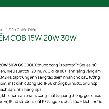
SẢN PHẨM
BLOG
LIÊN HỆ
CATALOGUE 2025
an
/
Đèn Chiếu Điểm
IỂM COB 15W 20W 30W
W 20W 30W GSCDCLX
thuộc dòng Projector™ Series, sử
n, hiệu suất tới 120 lm/W, CRI Ra 80+, ánh sáng vàng ấm
MA2-N, tập trung ánh sáng tạo điểm nhấn cho cây, tường,
nhôm, mặt kính cường lực, IP66 chống bụi nước, phù hợp
hách sạn, nhà hàng, spa.
ng khi chọn sản phẩm: công suất & quang thông, góc chiếu,
o vệ IP, hệ số công suất PF & nguồn, chất liệu – kích thước