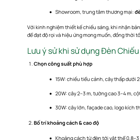
Showroom, trung tâm thương mại:
đè
Với kinh nghiệm thiết kế chiếu sáng, khi nhận bả
để đạt độ rọi và hiệu ứng mong muốn, đồng thời tối
Lưu ý sử khi sử dụng Đèn Ch
Chọn công suất phù hợp
15W: chiếu tiểu cảnh, cây thấp dưới 
20W: cây 2–3 m, tường cao 3–4 m, cột
30W: cây lớn, façade cao, logo kích t
Bố trí khoảng cách & cao độ
Khoảng cách từ đèn tới vật thể 0,8–3 