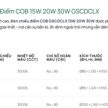
ếu Điểm COB 15W 20W 30W GSCDCLX
t cao,
Đèn chiếu điểm COB GSCDCLX 15W 20W 30W
được p
ngoại thất – nơi cần sự bền bỉ, ổn định ngoài trời nhưng vẫn 
CHIẾU
NHIỆT ĐỘ
CHỈ SỐ HOÀN
KÍCH THƯỚC
M)
MÀU (CCT)
MÀU (CRI)
(Ø×L×H, MM)
3000K
Ra ≥ 80
Ø85 × L135 × H150
3000K
Ra ≥ 80
Ø85 × L145 × H155
3000K
Ra ≥ 80
Ø100 × L160 × H2