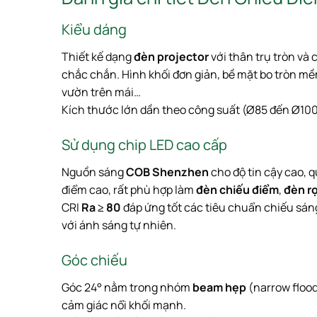
Kiểu dáng
Thiết kế dạng
đèn projector
với thân trụ tròn và
chắc chắn. Hình khối đơn giản, bề mặt bo tròn mềm
vườn trên mái…
Kích thước lớn dần theo công suất (Ø85 đến Ø100 
Sử dụng chip LED cao cấp
Nguồn sáng
COB Shenzhen
cho độ tin cậy cao, 
điểm cao, rất phù hợp làm
đèn chiếu điểm
,
đèn r
CRI
Ra ≥ 80
đáp ứng tốt các tiêu chuẩn chiếu sán
với ánh sáng tự nhiên.
Góc chiếu
Góc 24° nằm trong nhóm
beam hẹp
(narrow flood
cảm giác nổi khối mạnh.