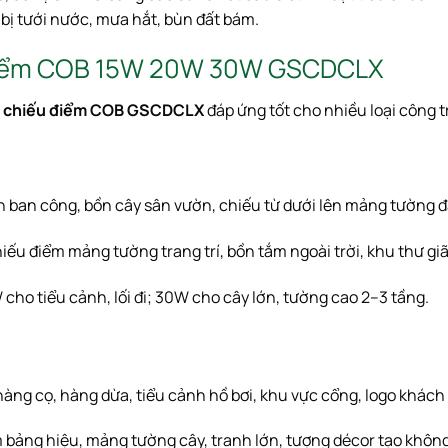
y bị tưới nước, mưa hắt, bùn đất bám.
 Điểm COB 15W 20W 30W GSCDCLX
 chiếu điểm COB GSCDCLX
đáp ứng tốt cho nhiều loại công t
 ban công, bồn cây sân vườn, chiếu từ dưới lên mảng tường đá
iếu điểm mảng tường trang trí, bồn tắm ngoài trời, khu thư giã
cho tiểu cảnh, lối đi; 30W cho cây lớn, tường cao 2–3 tầng.
àng cọ, hàng dừa, tiểu cảnh hồ bơi, khu vực cổng, logo khách
 bảng hiệu, mảng tường cây, tranh lớn, tượng décor tạo không