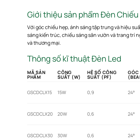
Giới thiệu sản phẩm Đèn Chi
Với góc chiếu hẹp, ánh sáng tập trung và hiệu suấ
sáng kiến trúc, chiếu sáng sân vườn và trang trí 
và thương mại.
Thông số kĩ thuật Đèn Led
MÃ SẢN
CÔNG
HỆ SỐ CÔNG
GÓC 
PHẨM
SUẤT (W)
SUẤT (PF)
(BEA
GSCDCLX15
15W
0,9
24°
GSCDCLX20
20W
0,6
24°
GSCDCLX30
30W
0,6
24°