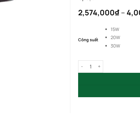
2,574,000
₫
–
4,0
15W
20W
Công suất
30W
Đèn Chiếu Điểm COB 15W 2