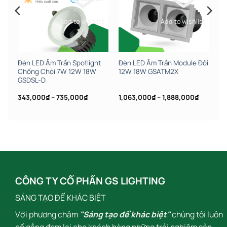
st
Add to wishlist
Add to wishlist
Ẩm
Đèn LED Âm Trần Spotlight
Đèn LED Âm Trần Module Đôi
V
Chống Chói 7W 12W 18W
12W 18W GSATM2X
GSDSL-D
ảng
Khoảng
Khoảng
343,000
₫
–
735,000
₫
1,063,000
₫
–
1,888,000
₫
giá:
giá:
từ
từ
,000₫
343,000₫
1,063,00
đến
đến
,000₫
735,000₫
1,888,00
CÔNG TY CỔ PHẦN GS LIGHTING
SÁNG TẠO ĐỂ KHÁC BIỆT
Với phương châm
"Sáng tạo để khác biệt"
chúng tôi luôn