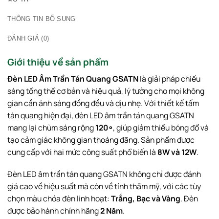
THÔNG TIN BỔ SUNG
ĐÁNH GIÁ (0)
Giới thiệu về sản phẩm
Đèn LED Âm Trần Tán Quang GSATN
là giải pháp chiếu
sáng tổng thể cơ bản và hiệu quả, lý tưởng cho mọi không
gian cần ánh sáng đồng đều và dịu nhẹ. Với thiết kế tấm
tán quang hiện đại, đèn LED âm trần tán quang GSATN
mang lại chùm sáng rộng
12
0
∘
, giúp giảm thiểu bóng đổ và
tạo cảm giác không gian thoáng đãng. Sản phẩm được
cung cấp với hai mức công suất phổ biến là
8
W
và
12
W
.
Đèn LED âm trần tán quang GSATN không chỉ được đánh
giá cao về hiệu suất mà còn về tính thẩm mỹ, với các tùy
chọn màu chóa đèn linh hoạt:
Trắng, Bạc và Vàng
. Đèn
được bảo hành chính hãng
2 Năm
.