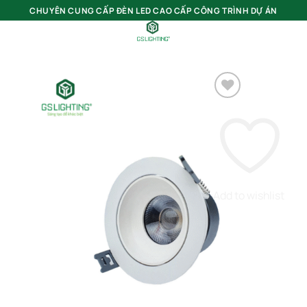
Bỏ
CHUYÊN CUNG CẤP ĐÈN LED CAO CẤP CÔNG TRÌNH DỰ ÁN
qua
nội
0
dung
Add to wishlist