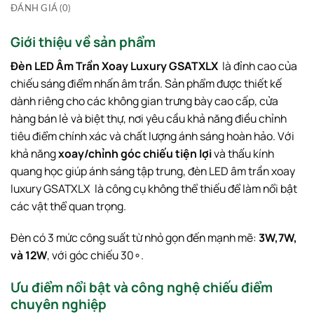
ĐÁNH GIÁ (0)
Giới thiệu về sản phẩm
Đèn LED Âm Trần Xoay Luxury GSATXLX
là đỉnh cao của
chiếu sáng điểm nhấn âm trần. Sản phẩm được thiết kế
dành riêng cho các không gian trưng bày cao cấp, cửa
hàng bán lẻ và biệt thự, nơi yêu cầu khả năng điều chỉnh
tiêu điểm chính xác và chất lượng ánh sáng hoàn hảo. Với
khả năng
xoay/chỉnh góc chiếu tiện lợi
và thấu kính
quang học giúp ánh sáng tập trung, đèn LED âm trần xoay
luxury GSATXLX là công cụ không thể thiếu để làm nổi bật
các vật thể quan trọng.
Đèn có 3 mức công suất từ nhỏ gọn đến mạnh mẽ:
3
W
,
7
W
,
và
12
W
, với góc chiếu
3
0
∘
.
Ưu điểm nổi bật và công nghệ chiếu điểm
chuyên nghiệp