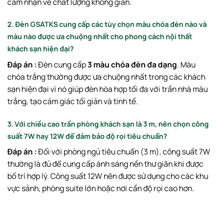
cảm nhận về chất lượng không gian.
2. Đèn GSATKS cung cấp các tùy chọn màu chóa đèn nào và
màu nào được ưa chuộng nhất cho phong cách nội thất
khách sạn hiện đại?
Đáp án :
Đèn cung cấp
3 màu chóa đèn đa dạng
. Màu
chóa trắng thường được ưa chuộng nhất trong các khách
sạn hiện đại vì nó giúp đèn hòa hợp tối đa với trần nhà màu
trắng, tạo cảm giác tối giản và tinh tế.
3. Với chiều cao trần phòng khách sạn là
3
m
, nên chọn công
suất
7
W
hay
12
W
để đảm bảo độ rọi tiêu chuẩn?
Đáp án :
Đối với phòng ngủ tiêu chuẩn (
3
m
), công suất
7
W
thường là đủ để cung cấp ánh sáng nền thư giãn khi được
bố trí hợp lý. Công suất
12
W
nên được sử dụng cho các khu
vực sảnh, phòng suite lớn hoặc nơi cần độ rọi cao hơn.