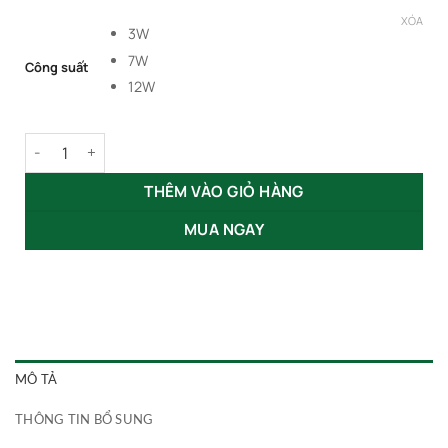
từ
XÓA
3W
246,000₫
7W
Công suất
đến
12W
461,000₫
Đèn LED Âm Trần Xoay Luxury 3W 7W 12W GSATXLX số lượng
THÊM VÀO GIỎ HÀNG
MUA NGAY
MÔ TẢ
THÔNG TIN BỔ SUNG