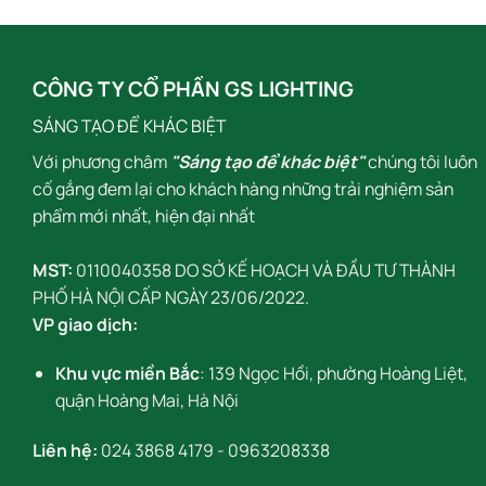
CÔNG TY CỔ PHẦN GS LIGHTING
SÁNG TẠO ĐỂ KHÁC BIỆT
Với phương châm
"Sáng tạo để khác biệt"
chúng tôi luôn
cố gắng đem lại cho khách hàng những trải nghiệm sản
phẩm mới nhất, hiện đại nhất
MST:
0110040358 DO SỞ KẾ HOẠCH VÀ ĐẦU TƯ THÀNH
PHỐ HÀ NỘI CẤP NGÀY 23/06/2022.
VP giao dịch:
Khu vực miền Bắc
: 139 Ngọc Hồi, phường Hoàng Liệt,
quận Hoàng Mai, Hà Nội
Liên hệ:
024 3868 4179
-
0963208338