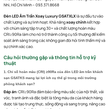
Nhì, Hồ Chí Minh – 093.371.8668
Đèn LED Âm Trần Xoay Luxury GSATXLX
là sự đầu tư vào
chất lượng và sự linh hoạt. Khả năng
xoay chỉnh
kết hợp
với chùm sáng tập trung
3
0
∘
và chất lượng hoàn màu
CRI
≥
90
Ra
làm cho nó trở thành công cụ tối thượng để kiểm
soát ánh sáng trong các không gian đòi hỏi tính thẩm mỹ và
sự chính xác cao.
Câu hỏi thường gặp và thông tin hỗ trợ kỹ
thuật
1. Chỉ số hoàn màu (
CRI
)
≥
90
Ra
của đèn LED âm trần khách
sạn GSATKS mang lại lợi ích cụ thể gì trong môi trường
phòng khách sạn?
Đáp án:
CRI
≥
90
Ra
đảm bảo rằng màu sắc của nội thất, vải
vóc, tranh ảnh và đặc biệt là tông màu da của khách hàng
được tái tạo trung thực, sống động và sang trọng, nâng cao