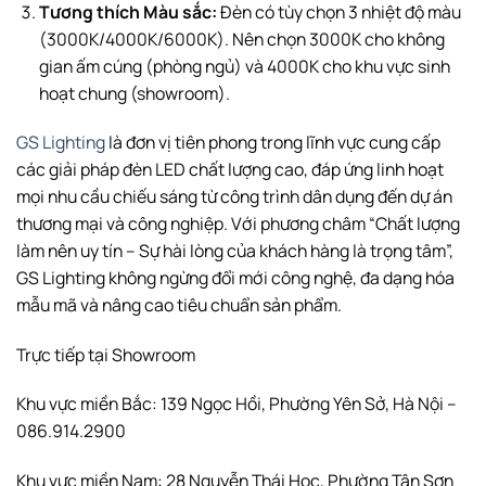
Tương thích Màu sắc:
Đèn có tùy chọn 3 nhiệt độ màu
(
3000
K
/4000
K
/6000
K
). Nên chọn
3000
K
cho không
gian ấm cúng (phòng ngủ) và
4000
K
cho khu vực sinh
hoạt chung (showroom).
GS Lighting
là đơn vị tiên phong trong lĩnh vực cung cấp
các giải pháp đèn LED chất lượng cao, đáp ứng linh hoạt
mọi nhu cầu chiếu sáng từ công trình dân dụng đến dự án
thương mại và công nghiệp. Với phương châm “Chất lượng
làm nên uy tín – Sự hài lòng của khách hàng là trọng tâm”,
GS Lighting không ngừng đổi mới công nghệ, đa dạng hóa
mẫu mã và nâng cao tiêu chuẩn sản phẩm.
Trực tiếp tại Showroom
Khu vực miền Bắc: 139 Ngọc Hồi, Phường Yên Sở, Hà Nội –
086.914.2900
Khu vực miền Nam: 28 Nguyễn Thái Học, Phường Tân Sơn