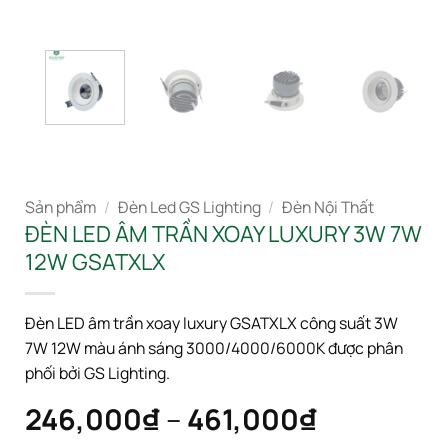
Sản phẩm
/
Đèn Led GS Lighting
/
Đèn Nội Thất
ĐÈN LED ÂM TRẦN XOAY LUXURY 3W 7W
12W GSATXLX
Đèn LED âm trần xoay luxury GSATXLX công suất 3W
7W 12W màu ánh sáng 3000/4000/6000K được phân
phối bởi GS Lighting.
Khoảng
246,000
₫
–
461,000
₫
giá: