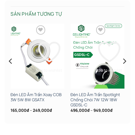
SẢN PHẨM TƯƠNG TỰ
st
Add to wishlist
Add to wishlist
Đèn LED Âm Trần Xoay COB
Đèn LED Âm Trần Spotlight
3W 5W 8W GSATX
Chống Chói 7W 12W 18W
GSDSL-C
ảng
Khoảng
Khoảng
165,000
₫
–
249,000
₫
496,000
₫
–
949,000
₫
giá:
giá:
từ
từ
,000₫
165,000₫
496,000₫
đến
đến
,000₫
249,000₫
949,000₫