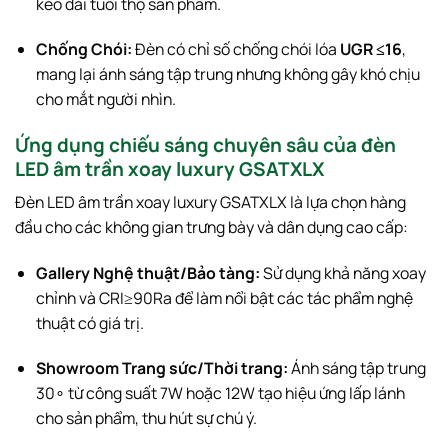
kéo dài tuổi thọ sản phẩm.
Chống Chói:
Đèn có chỉ số chống chói lóa
UGR
≤
16
,
mang lại ánh sáng tập trung nhưng không gây khó chịu
cho mắt người nhìn.
Ứng dụng chiếu sáng chuyên sâu của đèn
LED âm trần xoay luxury GSATXLX
Đèn LED âm trần xoay luxury GSATXLX là lựa chọn hàng
đầu cho các không gian trưng bày và dân dụng cao cấp:
Gallery Nghệ thuật/Bảo tàng:
Sử dụng khả năng xoay
chỉnh và
CRI
≥
90
Ra
để làm nổi bật các tác phẩm nghệ
thuật có giá trị.
Showroom Trang sức/Thời trang:
Ánh sáng tập trung
3
0
∘
từ công suất
7
W
hoặc
12
W
tạo hiệu ứng lấp lánh
cho sản phẩm, thu hút sự chú ý.