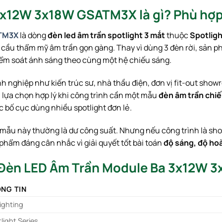
3x12W 3x18W GSATM3X là gì? Phù hợp
ATM3X
là dòng
đèn led âm trần spotlight 3 mắt
thuộc
Spotligh
yêu cầu thẩm mỹ âm trần gọn gàng. Thay vì dùng 3 đèn rời, sả
kiểm soát ánh sáng theo cùng một hệ chiếu sáng.
ghiệp như kiến trúc sư, nhà thầu điện, đơn vị fit-out showr
là lựa chọn hợp lý khi công trình cần một mẫu
đèn âm trần chi
 bố cục dùng nhiều spotlight đơn lẻ.
mẫu này thường là dư công suất. Nhưng nếu công trình là sho
hẩm đáng cân nhắc vì giải quyết tốt bài toán
độ sáng, độ hoà
n Đèn LED Âm Trần Module Ba 3x12W
NG TIN
ighting
light Series