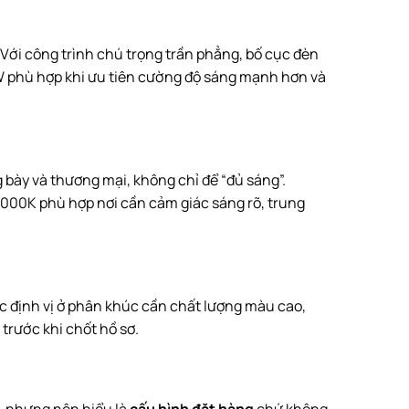
. Với công trình chú trọng trần phẳng, bố cục đèn
18W phù hợp khi ưu tiên cường độ sáng mạnh hơn và
bày và thương mại, không chỉ để “đủ sáng”.
 5000K phù hợp nơi cần cảm giác sáng rõ, trung
c định vị ở phân khúc cần chất lượng màu cao,
trước khi chốt hồ sơ.
n, nhưng nên hiểu là
cấu hình đặt hàng
chứ không