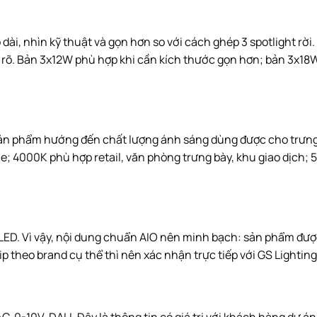
ài, nhìn kỹ thuật và gọn hơn so với cách ghép 3 spotlight rời
 thế rõ. Bản 3x12W phù hợp khi cần kích thước gọn hơn; bản 3x
sản phẩm hướng đến chất lượng ánh sáng dùng được cho trưng 
ue; 4000K phù hợp retail, văn phòng trưng bày, khu giao dịch;
 LED. Vì vậy, nội dung chuẩn AIO nên minh bạch: sản phẩm đượ
theo brand cụ thể thì nên xác nhận trực tiếp với GS Lighting 
 0-10V, DALI. Đây là thông tin có giá trị với khách hàng dự á