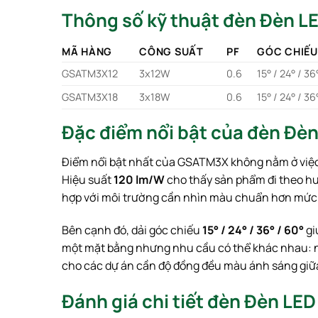
Thông số kỹ thuật đèn Đèn 
MÃ HÀNG
CÔNG SUẤT
PF
GÓC CHIẾU
GSATM3X12
3x12W
0.6
15° / 24° / 36
GSATM3X18
3x18W
0.6
15° / 24° / 36
Đặc điểm nổi bật của đèn Đ
Điểm nổi bật nhất của GSATM3X không nằm ở việc
Hiệu suất
120 lm/W
cho thấy sản phẩm đi theo hư
hợp với môi trường cần nhìn màu chuẩn hơn mức ph
Bên cạnh đó, dải góc chiếu
15° / 24° / 36° / 60°
gi
một mặt bằng nhưng nhu cầu có thể khác nhau: nh
cho các dự án cần độ đồng đều màu ánh sáng giữ
Đánh giá chi tiết đèn Đèn L