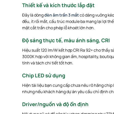
Thiết kế và kích thước lắp đặt
Đây là dòng
đèn âm trần 3 mắt
có dáng vuông kéo d
đều, ít rối mắt, cấu trúc module ba mang lại lợi
mặt cắt trần cho phép lỗ khoét lớn hơn.
Độ sáng thực tế, màu ánh sáng, CRI
Hiệu suất 120 lm/W kết hợp CRI Ra 92+ cho thấy 
3000K hợp với không gian ấm, hospitality, boutiq
tính và tách chi tiết tốt hơn.
Chip LED sử dụng
Hiện tài liệu bạn cung cấp chưa nêu rõ hãng chip
nhưng nếu khách hàng dự án yêu cầu chỉ định chip 
Driver/nguồn và độ ổn định
Nội dung cũ có đề cập tùy chọn dimming như TRIAC,