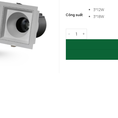
3*12W
Công suất
3*18W
Đèn LED Âm Trần Module Ba