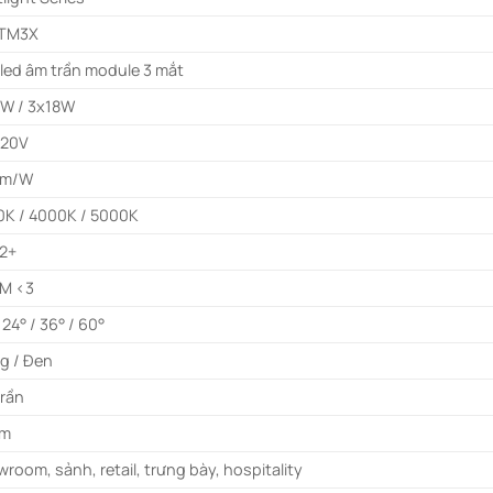
TM3X
led âm trần module 3 mắt
2W / 3x18W
220V
 lm/W
K / 4000K / 5000K
92+
M <3
 24° / 36° / 60°
g / Đen
rần
ăm
room, sảnh, retail, trưng bày, hospitality