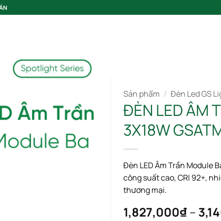
 ÁN
GIỚI THIỆU
Sản phẩm
/
Đèn Led GS Li
ĐÈN LED ÂM 
3X18W GSAT
Add to wishlist
Đèn LED Âm Trần Module B
công suất cao, CRI 92+, nh
thương mại.
1,827,000
₫
–
3,1