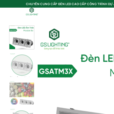
Bỏ
CHUYÊN CUNG CẤP ĐÈN LED CAO CẤP CÔNG TRÌNH DỰ
qua
Tìm
kiếm:
nội
dung