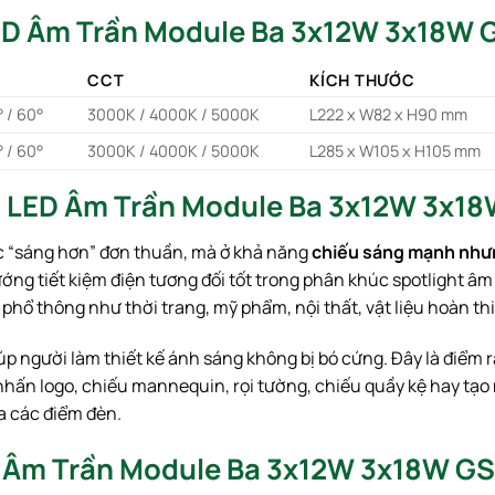
LED Âm Trần Module Ba 3x12W 3x18W
CCT
KÍCH THƯỚC
° / 60°
3000K / 4000K / 5000K
L222 x W82 x H90 mm
° / 60°
3000K / 4000K / 5000K
L285 x W105 x H105 mm
èn LED Âm Trần Module Ba 3x12W 3x
 “sáng hơn” đơn thuần, mà ở khả năng
chiếu sáng mạnh nhưn
ớng tiết kiệm điện tương đối tốt trong phân khúc spotlight â
ổ thông như thời trang, mỹ phẩm, nội thất, vật liệu hoàn thi
úp người làm thiết kế ánh sáng không bị bó cứng. Đây là điểm r
ấn logo, chiếu mannequin, rọi tường, chiếu quầy kệ hay tạo n
a các điểm đèn.
ED Âm Trần Module Ba 3x12W 3x18W 