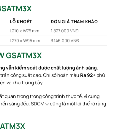
 GSATM3X
LỖ KHOÉT
ĐƠN GIÁ THAM KHẢO
L210 x W75 mm
1.827.000 VNĐ
L270 x W95 mm
3.146.000 VNĐ
18W GSATM3X
g vẫn kiểm soát được chất lượng ánh sáng
.
m trần công suất cao. Chỉ số hoàn màu
Ra 92+
phù
ện và khu trưng bày.
ất quan trọng trong công trình thực tế, vì cùng
ền sáng đều. SDCM <3 cũng là một lợi thế rõ ràng
GSATM3X