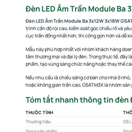
Đèn LED Âm Trần Module Ba 
Đèn LED Âm Trần Module Ba 3x12W 3x18W GS
trình cần độ rọi cao, kiểm soát góc chiếu rõ và 
cục trần đồng nhất hơn, thi công gọn hơn và dễ 
Mẫu này phù hợp nhất với nhóm khách hàng doanh n
tâm thương mại và đại lý đèn. Trong thực tế, đây 
phẩm, tạo vùng sáng chức năng hoặc thay thế các
Nếu nhu cầu là chiếu sáng cơ bản cho nhà ở nhỏ, 
hoặc không gian trần cao, GSATM3X là nhóm sản p
Tóm tắt nhanh thông tin đè
THUỘC TÍNH
THÔ
Thương hiệu
GS L
Dòng sản phẩm
Spot