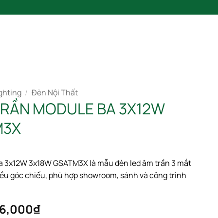
SẢN PHẨM
BLOG
LIÊN HỆ
CATALOGUE 2025
ghting
/
Đèn Nội Thất
TRẦN MODULE BA 3X12W
M3X
a 3x12W 3x18W GSATM3X là mẫu đèn led âm trần 3 mắt
iều góc chiếu, phù hợp showroom, sảnh và công trình
Khoảng
46,000
₫