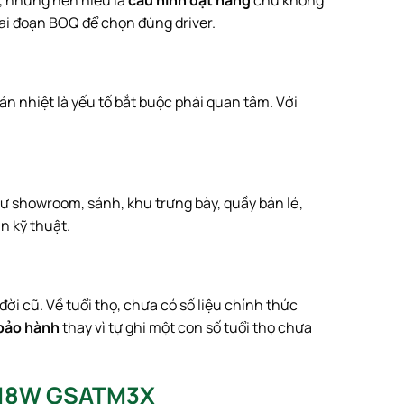
iai đoạn BOQ để chọn đúng driver.
ản nhiệt là yếu tố bắt buộc phải quan tâm. Với
hư showroom, sảnh, khu trưng bày, quầy bán lẻ,
n kỹ thuật.
ời cũ. Về tuổi thọ, chưa có số liệu chính thức
 bảo hành
thay vì tự ghi một con số tuổi thọ chưa
3x18W GSATM3X