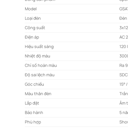
Model
GSA
Loại đèn
Đèn 
Công suất
3x1
Điện áp
AC 
Hiệu suất sáng
120
Nhiệt độ màu
3000
Chỉ số hoàn màu
Ra 
Độ sai lệch màu
SDC
Góc chiếu
15° /
Màu thân đèn
Trắn
Lắp đặt
Âm t
Bảo hành
5 n
Phù hợp
Show