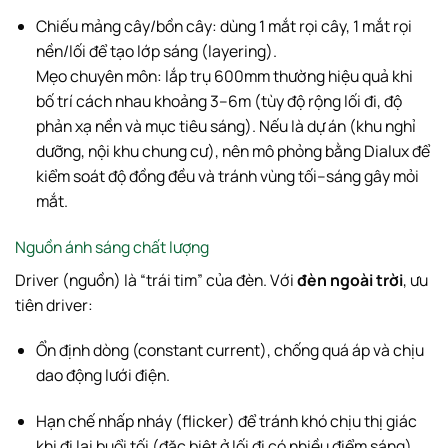
Chiếu mảng cây/bồn cây: dùng 1 mắt rọi cây, 1 mắt rọi
nền/lối để tạo lớp sáng (layering).
Mẹo chuyên môn: lắp trụ 600mm thường hiệu quả khi
bố trí cách nhau khoảng 3–6m (tùy độ rộng lối đi, độ
phản xạ nền và mục tiêu sáng). Nếu là dự án (khu nghỉ
dưỡng, nội khu chung cư), nên mô phỏng bằng Dialux để
kiểm soát độ đồng đều và tránh vùng tối–sáng gây mỏi
mắt.
Nguồn ánh sáng chất lượng
Driver (nguồn) là “trái tim” của đèn. Với
đèn ngoài trời
, ưu
tiên driver:
Ổn định dòng (constant current), chống quá áp và chịu
dao động lưới điện.
Hạn chế nhấp nháy (flicker) để tránh khó chịu thị giác
khi đi lại buổi tối (đặc biệt ở lối đi có nhiều điểm sáng).