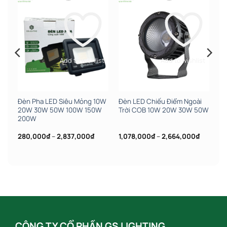
st
Add to wishlist
Add to wishlist
án
Đèn Pha LED Siêu Mỏng 10W
Đèn LED Chiếu Điểm Ngoài
20W 30W 50W 100W 150W
Trời COB 10W 20W 30W 50W
200W
Khoảng
Khoảng
280,000
₫
–
2,837,000
₫
1,078,000
₫
–
2,664,000
₫
giá:
giá:
từ
từ
280,000₫
1,078,00
đến
đến
2,837,000₫
2,664,0
CÔNG TY CỔ PHẦN GS LIGHTING