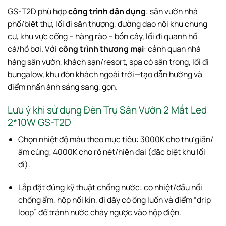
GS-T2D phù hợp
công trình dân dụng
: sân vườn nhà
phố/biệt thự, lối đi sân thượng, đường dạo nội khu chung
cư, khu vực cổng – hàng rào – bồn cây, lối đi quanh hồ
cá/hồ bơi. Với
công trình thương mại
: cảnh quan nhà
hàng sân vườn, khách sạn/resort, spa có sân trong, lối đi
bungalow, khu đón khách ngoài trời—tạo dẫn hướng và
điểm nhấn ánh sáng sang, gọn.
Lưu ý khi sử dụng Đèn Trụ Sân Vườn 2 Mắt Led
2*10W GS-T2D
Chọn nhiệt độ màu theo mục tiêu: 3000K cho thư giãn/
ấm cúng; 4000K cho rõ nét/hiện đại (đặc biệt khu lối
đi).
Lắp đặt đúng kỹ thuật chống nước: co nhiệt/đầu nối
chống ẩm, hộp nối kín, đi dây có ống luồn và điểm “drip
loop” để tránh nước chảy ngược vào hộp điện.