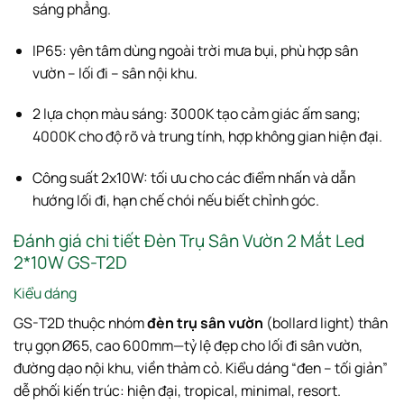
sáng phẳng.
IP65: yên tâm dùng ngoài trời mưa bụi, phù hợp sân
vườn – lối đi – sân nội khu.
2 lựa chọn màu sáng: 3000K tạo cảm giác ấm sang;
4000K cho độ rõ và trung tính, hợp không gian hiện đại.
Công suất 2x10W: tối ưu cho các điểm nhấn và dẫn
hướng lối đi, hạn chế chói nếu biết chỉnh góc.
Đánh giá chi tiết Đèn Trụ Sân Vườn 2 Mắt Led
2*10W GS-T2D
Kiểu dáng
GS-T2D thuộc nhóm
đèn trụ sân vườn
(bollard light) thân
trụ gọn Ø65, cao 600mm—tỷ lệ đẹp cho lối đi sân vườn,
đường dạo nội khu, viền thảm cỏ. Kiểu dáng “đen – tối giản”
dễ phối kiến trúc: hiện đại, tropical, minimal, resort.