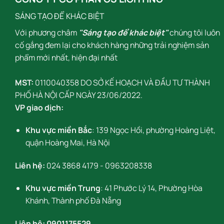
SÁNG TẠO ĐỂ KHÁC BIỆT
Với phương châm
"Sáng tạo để khác biệt"
chúng tôi luôn
cố gắng đem lại cho khách hàng những trải nghiệm sản
phẩm mới nhất, hiện đại nhất
MST:
0110040358 DO SỞ KẾ HOẠCH VÀ ĐẦU TƯ THÀNH
PHỐ HÀ NỘI CẤP NGÀY 23/06/2022.
VP giao dịch:
Khu vực miền Bắc
: 139 Ngọc Hồi, phường Hoàng Liệt,
quận Hoàng Mai, Hà Nội
Liên hệ:
024 3868 4179
-
0963208338
Khu vực miền Trung
: 41 Phước Lý 14, Phường Hòa
Khánh, Thành phố Đà Nẵng
Liên hệ:
0901175529