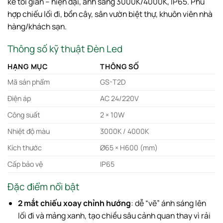
kế tối giản – hiện đại, ánh sáng 3000K/4000K, IP65. Phù
hợp chiếu lối đi, bồn cây, sân vườn biệt thự, khuôn viên nhà
hàng/khách sạn.
Thông số kỹ thuật Đèn Led
HẠNG MỤC
THÔNG SỐ
Mã sản phẩm
GS-T2D
Điện áp
AC 24/220V
Công suất
2 × 10W
Nhiệt độ màu
3000K / 4000K
Kích thước
Ø65 × H600 (mm)
Cấp bảo vệ
IP65
Đặc điểm nổi bật
2 mắt chiếu xoay chỉnh hướng
: dễ “vẽ” ánh sáng lên
lối đi và mảng xanh, tạo chiều sâu cảnh quan thay vì rải