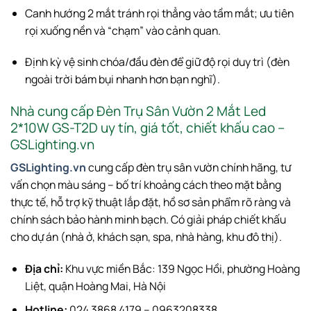
Canh hướng 2 mắt tránh rọi thẳng vào tầm mắt; ưu tiên
rọi xuống nền và “chạm” vào cảnh quan.
Định kỳ vệ sinh chóa/đầu đèn để giữ độ rọi duy trì (đèn
ngoài trời bám bụi nhanh hơn bạn nghĩ).
Nhà cung cấp Đèn Trụ Sân Vườn 2 Mắt Led
2*10W GS-T2D uy tín, giá tốt, chiết khấu cao –
GSLighting.vn
GSLighting.vn
cung cấp đèn trụ sân vườn chính hãng, tư
vấn chọn màu sáng – bố trí khoảng cách theo mặt bằng
thực tế, hỗ trợ kỹ thuật lắp đặt, hồ sơ sản phẩm rõ ràng và
chính sách bảo hành minh bạch. Có giải pháp chiết khấu
cho dự án (nhà ở, khách sạn, spa, nhà hàng, khu đô thị).
Địa chỉ:
Khu vực miền Bắc: 139 Ngọc Hồi, phường Hoàng
Liệt, quận Hoàng Mai, Hà Nội
Hotline:
024 3868 4179 – 0963208338