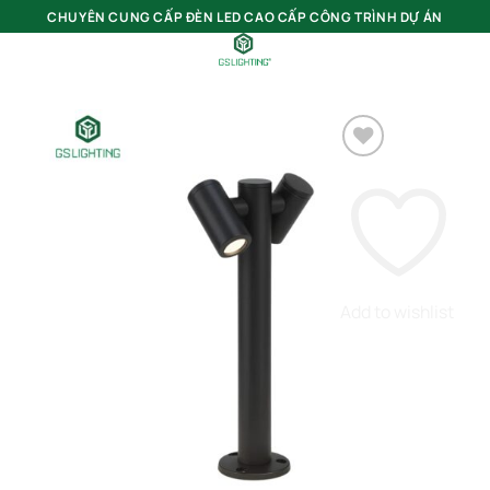
Bỏ
CHUYÊN CUNG CẤP ĐÈN LED CAO CẤP CÔNG TRÌNH DỰ ÁN
qua
nội
0
dung
Add to wishlist