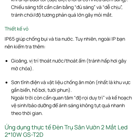
Chiếu sáng tốt cần cân bằng “đủ sáng” và “dễ chịu”,
tránh chói/độ tương phản quá lớn gây mỏi mắt.
Thiết kế vỏ
IP65 giúp chống bụi và tia nước. Tuy nhiên, ngoài IP bạn
nên kiểm tra thêm:
Gioăng, vị trí thoát nước/thoát ẩm (tránh hấp hơi gây
mờ chóa).
Sơn tĩnh điện và vật liệu chống ăn mòn (nhất là khu vực
gần biển, hồ bơi, tưới phun).
Ngoài trời còn cần quan tâm “độ rọi duy trì” và kế hoạch
vệ sinh/bảo dưỡng để ánh sáng không tụt quá nhanh
theo thời gian.
Ứng dụng thực tế Đèn Trụ Sân Vườn 2 Mắt Led
2*10W GS-T2D