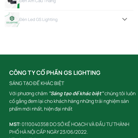
Đèn Âm Cầu Thang
Đèn Led GS Lighting
CÔNG TY CỔ PHẦN GS LIGHTING
SÁNG TẠO ĐỂ KHÁC BIỆT
Với phương châm
"Sáng tạo để khác biệt"
chúng tôi luôn
cố gắng đem lại cho khách hàng những trải nghiệm sản
phẩm mới nhất, hiện đại nhất
MST:
0110040358 DO SỞ KẾ HOẠCH VÀ ĐẦU TƯ THÀNH
PHỐ HÀ NỘI CẤP NGÀY 23/06/2022.