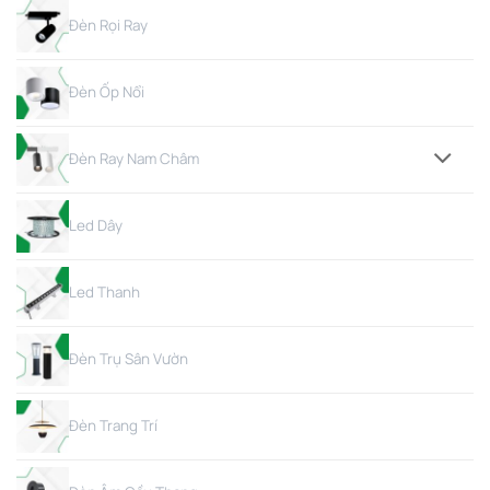
Đèn Rọi Ray
Đèn Ốp Nổi
Đèn Ray Nam Châm
Led Dây
Led Thanh
Đèn Trụ Sân Vườn
Đèn Trang Trí