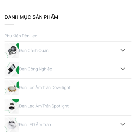
DANH MỤC SẢN PHẨM
Phụ Kiện Đèn Led
Đèn Cảnh Quan
Đèn Công Nghiệp
Đèn Led Âm Trần Downlight
Đèn Led Âm Trần Spotlight
Đèn LED Âm Trần