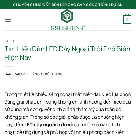
Bỏ
CHUYÊN CUNG CẤP ĐÈN LED CAO CẤP CÔNG TRÌNH DỰ ÁN
qua
nội
0
dung
BLOG
Tìm Hiểu Đèn LED Dây Ngoài Trời Phổ Biến
Hiện Nay
ĐĂNG VÀO
27 THÁNG 12
BỞI
ADMIN
Trong thiết kế chiếu sáng ngoại thất hiện đại, việc lựa chọn
đúng giải pháp ánh sáng không chỉ ảnh hưởng đến hiệu quả
sử dụng mà còn quyết định giá trị thẩm mỹ của toàn bộ
không gian. Trong số các giải pháp được ưa chuộng hiện
nay,
đèn LED dây ngoài trời
nổi bật nhờ khả năng linh
hoạt, dễ ứng dụng và phù hợp với nhiều phong cách kiến