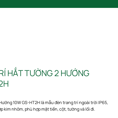
SẢN PHẨM
BLOG
LIÊN HỆ
CATALOGUE 2025
RÍ HẮT TƯỜNG 2 HƯỚNG
2H
Hướng 10W GS-HT2H là mẫu đèn trang trí ngoài trời IP65,
 kim nhôm, phù hợp mặt tiền, cột, tường và lối đi.