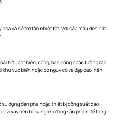
ó.
 hóa và hỗ trợ tản nhiệt tốt. Với các mẫu đèn hắt
n.
oài trời, cột hiên, cổng, ban công hoặc tường rào.
 ở khu vực biển hoặc có nguy cơ va đập cao, nên
c sử dụng đèn pha hoặc thiết bị công suất cao
bố, vì vậy nên bổ sung khi đăng sản phẩm để tăng
H