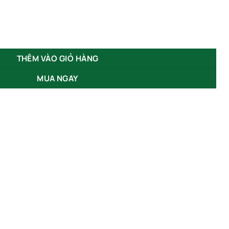
Hướng 2*10W GS-HT2H số lượng
THÊM VÀO GIỎ HÀNG
MUA NGAY