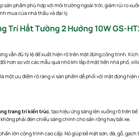
p sản phẩm phù hợp với môi trường ngoài trời, giảm rủi ro xu
ịnh mua của nhà thầu và đại lý.
ang Trí Hắt Tường 2 Hướng 10W GS-H
ng vẫn đủ tỷ lệ để xuất hiện rõ trên mặt đứng công trình. Kíc
ối hơn so với các mẫu quá nhỏ khi lắp ở mặt tiền nhà phố, vill
đây là một ưu điểm rõ ràng vì sản phẩm dễ phối với mặt đứng hiệ
ng trang trí kiến trúc
, tạo hiệu ứng sáng lên xuống rõ trên b
, không phải đèn chiếu sáng chính cho sân rộng hay bãi xe.
phần lớn công trình cao cấp. Nó giúp bề mặt sơn, đá, gỗ, gạch 