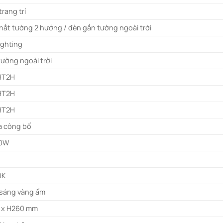
trang trí
hắt tường 2 hướng / đèn gắn tường ngoài trời
ighting
tường ngoài trời
HT2H
HT2H
HT2H
 công bố
10W
0K
sáng vàng ấm
 x H260 mm