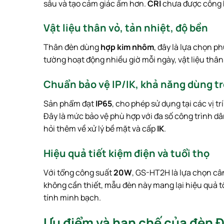
sâu và tạo cảm giác ấm hơn.
CRI
chưa được công b
Vật liệu thân vỏ, tản nhiệt, độ bền
Thân đèn dùng
hợp kim nhôm
, đây là lựa chọn p
tường hoạt động nhiều giờ mỗi ngày, vật liệu thân 
Chuẩn bảo vệ IP/IK, khả năng dùng t
Sản phẩm đạt
IP65
, cho phép sử dụng tại các vị 
Đây là mức bảo vệ phù hợp với đa số công trình dâ
hỏi thêm về xử lý bề mặt và cấp
IK
.
Hiệu quả tiết kiệm điện và tuổi thọ
Với tổng công suất
20W
, GS-HT2H là lựa chọn cân
không cần thiết, mẫu đèn này mang lại hiệu quả t
tính minh bạch.
Ưu điểm và hạn chế của đèn