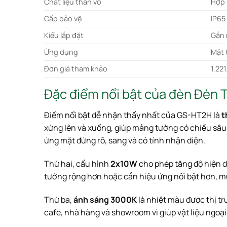
Chất liệu thân vỏ
Hợp 
Cấp bảo vệ
IP65
Kiểu lắp đặt
Gắn 
Ứng dụng
Mặt 
Đơn giá tham khảo
1.22
Đặc điểm nổi bật của đèn Đèn
Điểm nổi bật dễ nhận thấy nhất của GS-HT2H là
t
xứng lên và xuống, giúp mảng tường có chiều sâu r
ứng mặt đứng rõ, sang và có tính nhận diện.
Thứ hai, cấu hình
2x10W
cho phép tăng độ hiện d
tường rộng hơn hoặc cần hiệu ứng nổi bật hơn, mứ
Thứ ba,
ánh sáng 3000K
là nhiệt màu được thị tr
café, nhà hàng và showroom vì giúp vật liệu ngoại