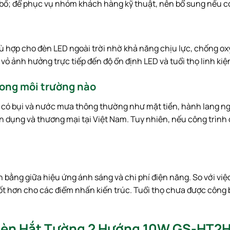
ố; để phục vụ nhóm khách hàng kỹ thuật, nên bổ sung nếu c
hù hợp cho đèn LED ngoài trời nhờ khả năng chịu lực, chống oxy
vỏ ảnh hưởng trực tiếp đến độ ổn định LED và tuổi thọ linh kiệ
rong môi trường nào
trí có bụi và nước mưa thông thường như mặt tiền, hành lang ng
n dụng và thương mại tại Việt Nam. Tuy nhiên, nếu công trình
 bằng giữa hiệu ứng ánh sáng và chi phí điện năng. So với việ
ốt hơn cho các điểm nhấn kiến trúc. Tuổi thọ chưa được công 
 Đèn Hắt Tường 2 Hướng 10W GS-HT2