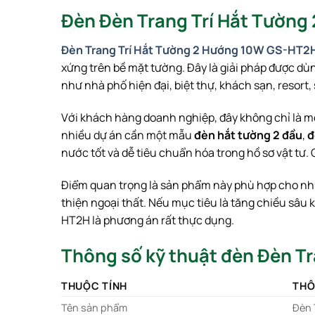
Đèn Đèn Trang Trí Hắt Tường
Đèn Trang Trí Hắt Tường 2 Hướng 10W GS-HT2
xứng trên bề mặt tường. Đây là giải pháp được d
như nhà phố hiện đại, biệt thự, khách sạn, resor
Với khách hàng doanh nghiệp, đây không chỉ là m
nhiều dự án cần một mẫu
đèn hắt tường 2 đầu
,
đ
nước tốt và dễ tiêu chuẩn hóa trong hồ sơ vật t
Điểm quan trọng là sản phẩm này phù hợp cho nh
thiện ngoại thất. Nếu mục tiêu là tăng chiều sâu
HT2H là phương án rất thực dụng.
Thông số kỹ thuật đèn Đèn T
THUỘC TÍNH
THÔ
Tên sản phẩm
Đèn 