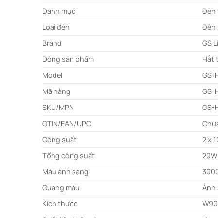
Danh mục
Đèn 
Loại đèn
Đèn 
Brand
GS L
Dòng sản phẩm
Hắt 
Model
GS-
Mã hàng
GS-
SKU/MPN
GS-
GTIN/EAN/UPC
Chưa
Công suất
2 x 
Tổng công suất
20W
Màu ánh sáng
300
Quang màu
Ánh 
Kích thước
W90